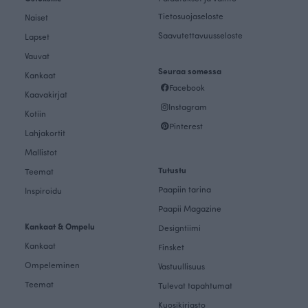
Tietosuojaseloste
Naiset
Saavutettavuusseloste
Lapset
Vauvat
Seuraa somessa
Kankaat
Facebook
Kaavakirjat
Instagram
Kotiin
Pinterest
Lahjakortit
Mallistot
Tutustu
Teemat
Paapiin tarina
Inspiroidu
Paapii Magazine
Kankaat & Ompelu
Designtiimi
Kankaat
Finsket
Ompeleminen
Vastuullisuus
Teemat
Tulevat tapahtumat
Kuosikirjasto