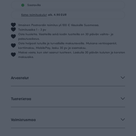
Saatavilla
Katso toimituskulut
alk. 4.90 EUR
Ilmainen Postnordin toimitus yli 100 € tilauksille Suomessa.
Toimitusaika 1 - 3 pv
Osta huoletta. Vaatteilla sekä kodin tuotteilla on 30 päivän vaihto- ja
palautusoikeus.
Osta helposti tutuilla ja turvallisilla maksutavoilla. Mukana verkkopankit,
korttimaksu, MobilePay, lasku 30 pv ja osamaksu.
Maksa vasta, kun olet saanut tuotteen. Laskulla 30 päivän kuluton ja koroton
maksuaika.
Arvostelut
Tuotetietoa
Valmistusmaa