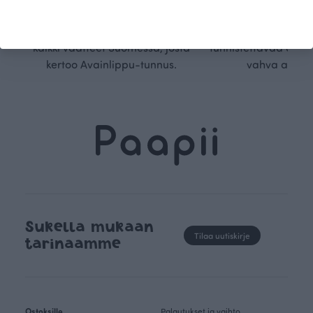
kangaskumppanimme
kauden trendejä
luomupuuvillaa ja valmistamme
omanlaista, aja
kaikki vaatteet Suomessa, josta
tunnistettavaa desig
kertoo Avainlippu-tunnus.
vahva arvop
Sukella mukaan
Tilaa uutiskirje
tarinaamme
Ostoksille
Palautukset ja vaihto