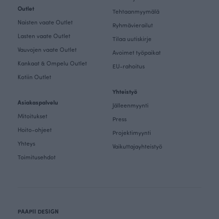
Outlet
Tehtaanmyymälä
Naisten vaate Outlet
Ryhmävierailut
Lasten vaate Outlet
Tilaa uutiskirje
Vauvojen vaate Outlet
Avoimet työpaikat
Kankaat & Ompelu Outlet
EU-rahoitus
Kotiin Outlet
Yhteistyö
Asiakaspalvelu
Jälleenmyynti
Mitoitukset
Press
Hoito-ohjeet
Projektimyynti
Yhteys
Vaikuttajayhteistyö
Toimitusehdot
PAAPII DESIGN