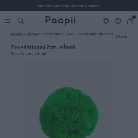
Suunniteltu Suomessa. Ommeltu Suomessa.
0
Kankaat & Ompelu
/
Ompeleminen
/
Tupsut
/
Puuvillatupsu 7cm, vihreä
Takaisin
Puuvillatupsu 7cm, vihreä
Puuvillatupsu, Vihreä