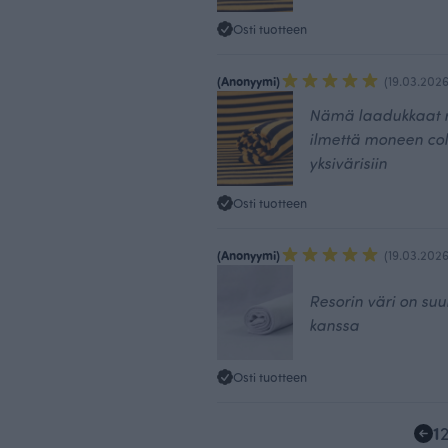
Osti tuotteen
(Anonyymi)
(19.03.2026
Nämä laadukkaat ra
ilmettä moneen coll
yksivärisiin
Osti tuotteen
(Anonyymi)
(19.03.2026
Resorin väri on suu
kanssa
Osti tuotteen
1