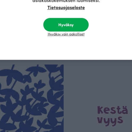
asiakaskokemuksen luomiseksi.
Tietosuojaseloste
 ompelulanka, vaaleansininen 385
Piilo joustocollege, vaaleansininen 
27.90 EUR/m
Hyväksy
Hyväksy vain pakolliset
Tämä on Paapii
Kestä
vyys