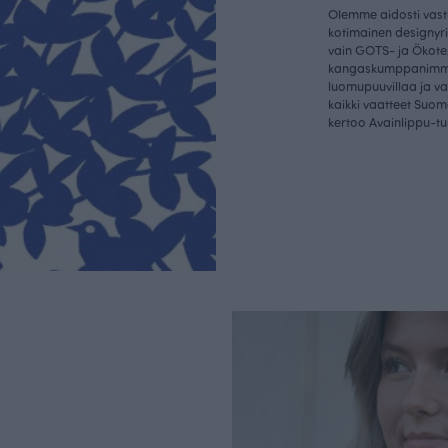
Olemme aidosti vastu
kotimainen designyr
vain GOTS- ja Ökotex
kangaskumppanim
luomupuuvillaa ja 
kaikki vaatteet Suom
kertoo Avainlippu-tu