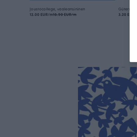
Joustocollege, vaaleansininen
Gütermann
12.00 EUR/m
18.90 EUR/m
3.20 EUR