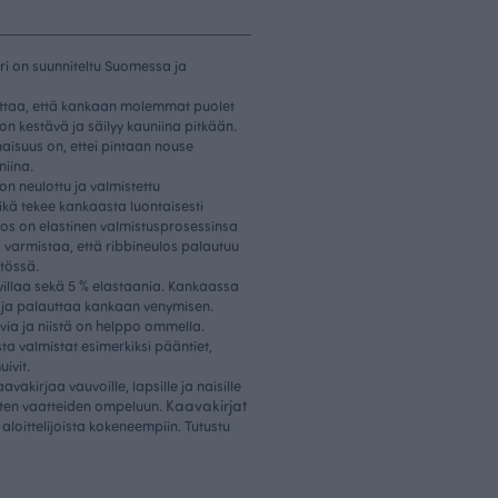
ri on suunniteltu Suomessa ja
oittaa, että kankaan molemmat puolet
on kestävä ja säilyy kauniina pitkään.
naisuus on, ettei pintaan nouse
niina.
on neulottu ja valmistettu
kä tekee kankaasta luontaisesti
ulos on elastinen valmistusprosessinsa
ä varmistaa, että ribbineulos palautuu
tössä.
illaa sekä 5 % elastaania. Kankaassa
 ja palauttaa kankaan venymisen.
via ja niistä on helppo ommella.
ta valmistat esimerkiksi pääntiet,
uivit.
vakirjaa vauvoille, lapsille ja naisille
Kaavakirjat
isten vaatteiden ompeluun.
a aloittelijoista kokeneempiin. Tutustu
.