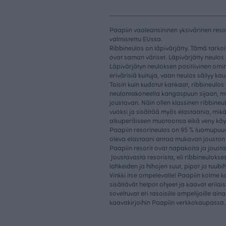
Paapiin vaaleansininen yksivärinen reso
valmistettu EUssa.
Ribbineulos on läpivärjätty. Tämä tark
ovat saman väriset. Läpivärjätty neulos 
Läpivärjätyn neuloksen positiivinen omi
erivärisiä kuituja, vaan neulos säilyy kau
Toisin kuin kudotut kankaat, ribbineulos 
neulontakoneella kangaspuun sijaan, mi
joustavan. Näin ollen klassinen ribbine
vuoksi ja sisältää myös elastaania, mik
alkuperäiseen muotoonsa eikä veny käy
Paapiin resorineulos on 95 % luomupuuv
oleva elastaani antaa mukavan jouston
Paapiin resorit ovat napakoita ja jousta
Joustavasta resorista, eli ribbineulokses
lahkeiden ja hihojen suut, pipot ja tuubih
Vinkki itse ompelevalle! Paapiin kolme kaa
sisältävät helpot ohjeet ja kaavat erila
soveltuvat eri tasoisille ompelijoille ain
kaavakirjoihin Paapiin verkkokaupassa