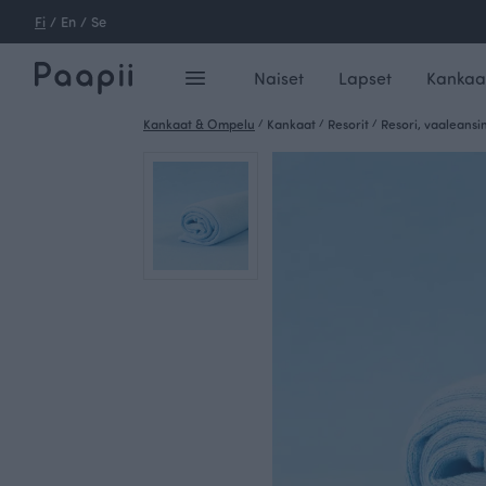
Fi
/
En
/
Se
Naiset
Lapset
Kankaa
Kankaat & Ompelu
/
Kankaat
/
Resorit
/
Resori, vaaleansi