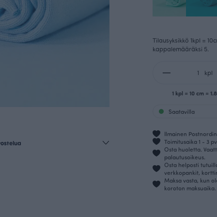
Tilausyksikkö 1kpl = 10
kappalemääräksi 5.
kpl
1 kpl = 10 cm = 1
Saatavilla
Ilmainen Postnordin 
Toimitusaika 1 - 3 pv
vostelua
Osta huoletta. Vaatt
palautusoikeus.
Osta helposti tutuil
verkkopankit, kortt
Maksa vasta, kun ol
koroton maksuaika.