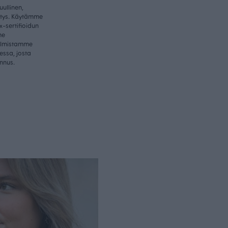
ullinen,
itys. Käytämme
-sertifioidun
me
valmistamme
essa, josta
nnus.