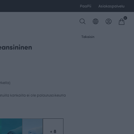
PaaPii
Asiakaspalvelu
0
Takaisin
eansininen
tkella)
uilla kankailla ei ole palautusoikeutta
+ 8