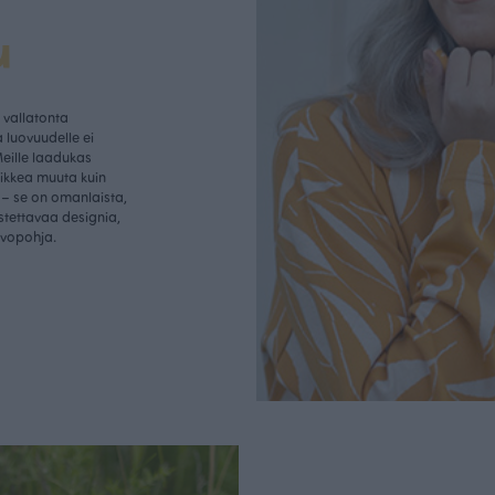
u
vallatonta
 luovuudelle ei
Meille laadukas
aikkea muuta kuin
– se on omanlaista,
istettavaa designia,
rvopohja.