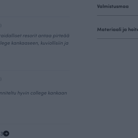
Valmistusmaa
)
Materiaali ja hoit
idalliset resorit antaa pirteää
ege kankaaseen, kuviollisiin ja
)
nniteltu hyvin college kankaan
2
3