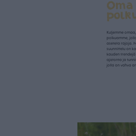
Oma
polk
Kuljemme omaa, 
polkuamme, jolla
aseteta rajoja. 
suunnittelu on k
kauden trendejä 
ajatonta ja tunn
jolla on vahva a