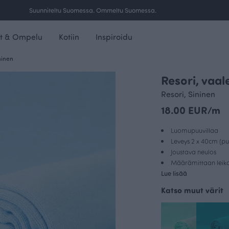
Suunniteltu Suomessa. Ommeltu Suomessa.
t & Ompelu
Kotiin
Inspiroidu
ninen
Resori, vaal
Resori, Sininen
18.00 EUR/m
Luomupuuvillaa
Leveys 2 x 40cm (pu
Joustava neulos
Määrämittaan leikat
Lue lisää
Katso muut värit