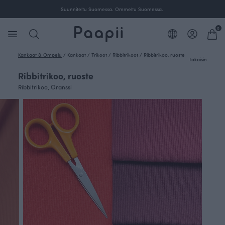
Suunniteltu Suomessa. Ommeltu Suomessa.
0
Kankaat & Ompelu
/
Kankaat
/
Trikoot
/
Ribbitrikoot
/
Ribbitrikoo, ruoste
Takaisin
Ribbitrikoo, ruoste
Ribbitrikoo, Oranssi