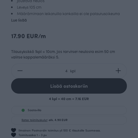
Joustava neulos
Leveys 105 cm
Määrämittaan leikatuilla kankailla ei ole palautusoikeutta
Lue lisää
17.90 EUR/m
Tilausyksikkö 1kpl = 10cm. Jos tarvitset neulosta esim 50 cm
valitse kappalemääräksi 5.
kpl
Lisää ostoskoriin
4 kpl = 40 cm = 7.16 EUR
Saatavilla
Katso toimituskulut
alk. 4.90 EUR
Ilmainen Postnordin toimitus yli 100 € tilauksille Suomessa.
Toimitusaika 1 - 3 pv