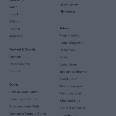
Instagram
Kotiin
Pinterest
Lahjakortit
Mallistot
Tutustu
Teemat
Paapiin tarina
Inspiroidu
Paapii Magazine
Kankaat & Ompelu
Designtiimi
Kankaat
Finsket
Ompeleminen
Vastuullisuus
Teemat
Tulevat tapahtumat
Kuosikirjasto
Outlet
Tehtaanmyymälä
Naisten vaate Outlet
Ryhmävierailut
Lasten vaate Outlet
Tilaa uutiskirje
Vauvojen vaate Outlet
Avoimet työpaikat
Kankaat & Ompelu Outlet
EU-rahoitus