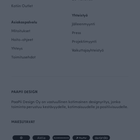
Kotiin Outlet
Yhteistyö
Asiakaspalvelu
Jälleenmyynti
Mitoitukset
Press
Hoito-ohjeet
Projektimyynti
Yhteys
Vaikuttajayhteistyö
Toimitusehdot
PAAPII DESIGN
PaaPii Design Oy on vastuullinen kotimainen designyritys, jonka
toiminta perustuu kestävyydelle, kotimaisuudelle ja positiivisuudelle.
MAKSUTAVAT