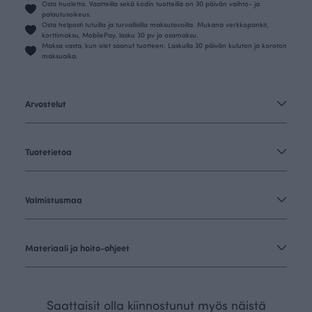
Osta huoletta. Vaatteilla sekä kodin tuotteilla on 30 päivän vaihto- ja
palautusoikeus.
Osta helposti tutuilla ja turvallisilla maksutavoilla. Mukana verkkopankit,
korttimaksu, MobilePay, lasku 30 pv ja osamaksu.
Maksa vasta, kun olet saanut tuotteen. Laskulla 30 päivän kuluton ja koroton
maksuaika.
Arvostelut
Tuotetietoa
Valmistusmaa
Materiaali ja hoito-ohjeet
Saattaisit olla kiinnostunut myös näistä