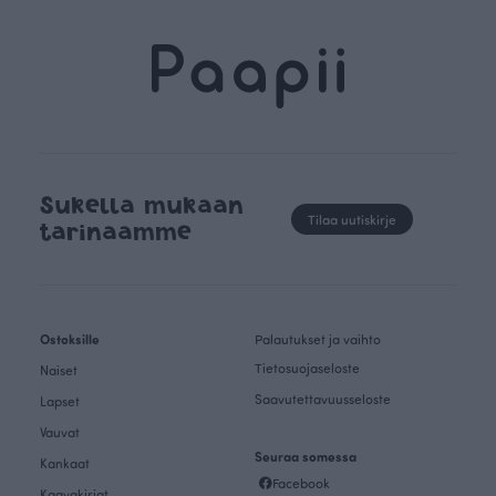
Sukella mukaan
Tilaa uutiskirje
tarinaamme
Ostoksille
Palautukset ja vaihto
Tietosuojaseloste
Naiset
Saavutettavuusseloste
Lapset
Vauvat
Seuraa somessa
Kankaat
Facebook
Kaavakirjat