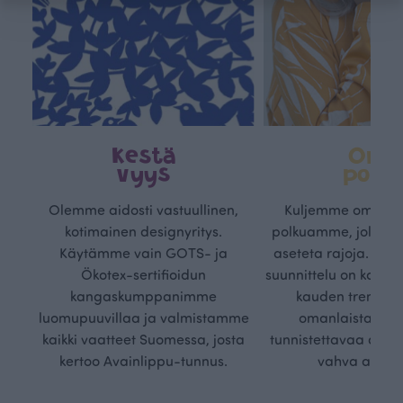
Kestä
Oma
vyys
polk
Olemme aidosti vastuullinen,
Kuljemme omaa, v
kotimainen designyritys.
polkuamme, jolla lu
Käytämme vain GOTS- ja
aseteta rajoja. Mei
Ökotex-sertifioidun
suunnittelu on kaikk
kangaskumppanimme
kauden trendejä
luomupuuvillaa ja valmistamme
omanlaista, aja
kaikki vaatteet Suomessa, josta
tunnistettavaa desig
kertoo Avainlippu-tunnus.
vahva arvop