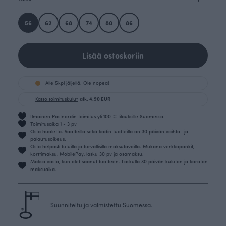
56
62
68
74
80
86
Lisää ostoskoriin
Alle 5kpl jäljellä. Ole nopea!
Katso toimituskulut
alk. 4.90 EUR
Ilmainen Postnordin toimitus yli 100 € tilauksille Suomessa.
Toimitusaika 1 - 3 pv
Osta huoletta. Vaatteilla sekä kodin tuotteilla on 30 päivän vaihto- ja
palautusoikeus.
Osta helposti tutuilla ja turvallisilla maksutavoilla. Mukana verkkopankit,
korttimaksu, MobilePay, lasku 30 pv ja osamaksu.
Maksa vasta, kun olet saanut tuotteen. Laskulla 30 päivän kuluton ja koroton
maksuaika.
Suunniteltu ja valmistettu Suomessa.