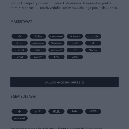
PaaPii Design Oy on vastuullinen kotimainen designyritys, jonka
toiminta perustuu kestävyydelle, kotimaisuudelle ja positiivisuudelle.
MAKSUTAVAT
Muuta evästeasetuksia
TOIMITUSTAVAT
Ilmainen Postnordin toimitus yli 100 € tilauksille Suomessa.