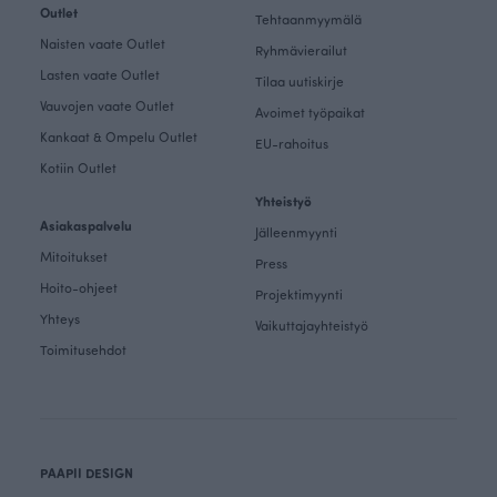
Outlet
Tehtaanmyymälä
Naisten vaate Outlet
Ryhmävierailut
Lasten vaate Outlet
Tilaa uutiskirje
Vauvojen vaate Outlet
Avoimet työpaikat
Kankaat & Ompelu Outlet
EU-rahoitus
Kotiin Outlet
Yhteistyö
Asiakaspalvelu
Jälleenmyynti
Mitoitukset
Press
Hoito-ohjeet
Projektimyynti
Yhteys
Vaikuttajayhteistyö
Toimitusehdot
PAAPII DESIGN