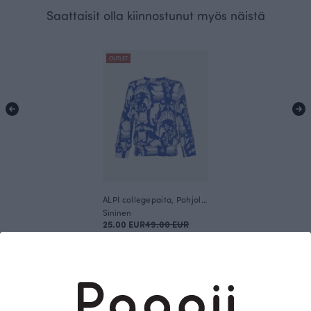
Saattaisit olla kiinnostunut myös näistä
OUTLET
ALPI collegepaita, Pohjolan portti
Sininen
25.00 EUR
49.00 EUR
Tämä on Paapii