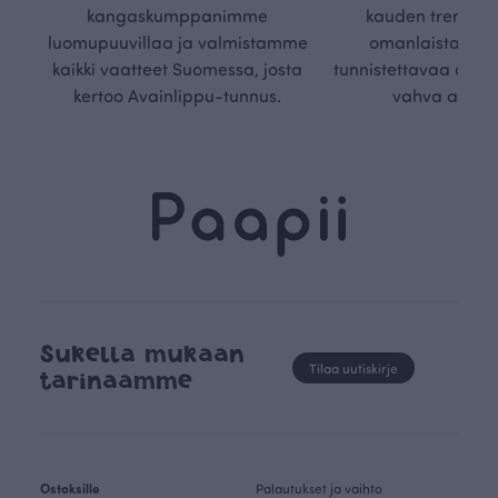
kangaskumppanimme
kauden trendejä
luomupuuvillaa ja valmistamme
omanlaista, aja
kaikki vaatteet Suomessa, josta
tunnistettavaa desig
kertoo Avainlippu-tunnus.
vahva arvop
Sukella mukaan
Tilaa uutiskirje
tarinaamme
Ostoksille
Palautukset ja vaihto