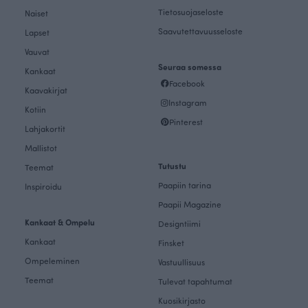
Tietosuojaseloste
Naiset
Saavutettavuusseloste
Lapset
Vauvat
Seuraa somessa
Kankaat
Facebook
Kaavakirjat
Instagram
Kotiin
Pinterest
Lahjakortit
Mallistot
Tutustu
Teemat
Paapiin tarina
Inspiroidu
Paapii Magazine
Kankaat & Ompelu
Designtiimi
Kankaat
Finsket
Ompeleminen
Vastuullisuus
Teemat
Tulevat tapahtumat
Kuosikirjasto