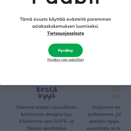
Tämä sivusto käyttää evästeitä paremman
asiakaskokemuksen luomiseksi.
Tietosuojaseloste
Hyväksy
Hyväksy vain pakolliset
Kestä
Oma
vyys
polk
Olemme aidosti vastuullinen,
Kuljemme omaa, v
kotimainen designyritys.
polkuamme, jolla lu
Käytämme vain GOTS- ja
aseteta rajoja. Mei
Ökotex-sertifioidun
suunnittelu on kaikk