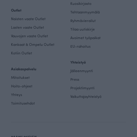
Kuosikirjasto
Outlet
Tehtaanmyymälä
Naisten vaate Outlet
Ryhmävierailut
Lasten vaate Outlet
Tilaa uutiskirje
Vauvojen vaate Outlet
Avoimet työpaikat
Kankaat & Ompelu Outlet
EU-rahoitus
Kotiin Outlet
Yhteistyö
Asiakaspalvelu
Jälleenmyynti
Mitoitukset
Press
Hoito-ohjeet
Projektimyynti
Yhteys
Vaikuttajayhteistyö
Toimitusehdot