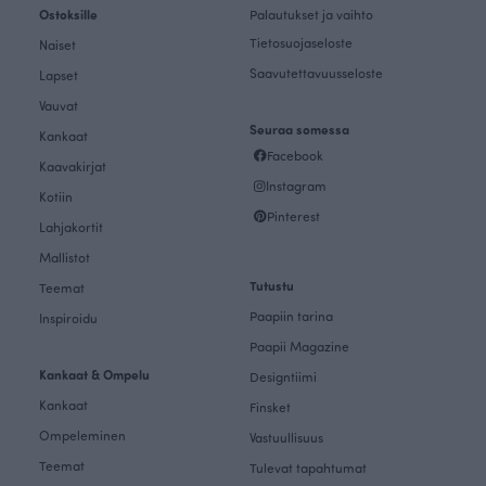
Ostoksille
Palautukset ja vaihto
Tietosuojaseloste
Naiset
Saavutettavuusseloste
Lapset
Vauvat
Seuraa somessa
Kankaat
Facebook
Kaavakirjat
Instagram
Kotiin
Pinterest
Lahjakortit
Mallistot
Tutustu
Teemat
Paapiin tarina
Inspiroidu
Paapii Magazine
Kankaat & Ompelu
Designtiimi
Kankaat
Finsket
Ompeleminen
Vastuullisuus
Teemat
Tulevat tapahtumat