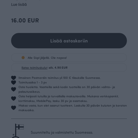
Lue lisää
16.00 EUR
Lisää ostoskoriin
Alle 5kpl jäljellä. Ole nopea!
Katso toimituskulut
alk. 4.90 EUR
Ilmainen Postnordin toimitus yli 100 € tilauksille Suomessa.
Toimitusaika 1 - 3 pv
Osta huoletta. Vaatteilla sekä kodin tuotteilla on 30 päivän vaihto- ja
palautusoikeus.
Osta helposti tutuilla ja turvallisilla maksutavoilla. Mukana verkkopankit,
korttimaksu, MobilePay, lasku 30 pv ja osamaksu.
Maksa vasta, kun olet saanut tuotteen. Laskulla 30 päivän kuluton ja koroton
maksuaika.
Suunniteltu ja valmistettu Suomessa.