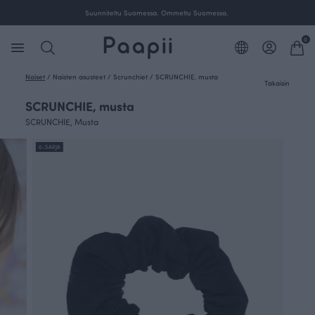
Suunniteltu Suomessa. Ommeltu Suomessa.
0
Naiset
/
Naisten asusteet
/
Scrunchiet
/
SCRUNCHIE, musta
Takaisin
SCRUNCHIE, musta
SCRUNCHIE, Musta
0-SARJA