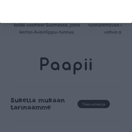
Ökotex-sertifioidun
suunnittelu on kaikk
kangaskumppanimme
kauden trendejä
luomupuuvillaa ja valmistamme
omanlaista, aja
kaikki vaatteet Suomessa, josta
tunnistettavaa desig
kertoo Avainlippu-tunnus.
vahva arvop
Sukella mukaan
Tilaa uutiskirje
tarinaamme