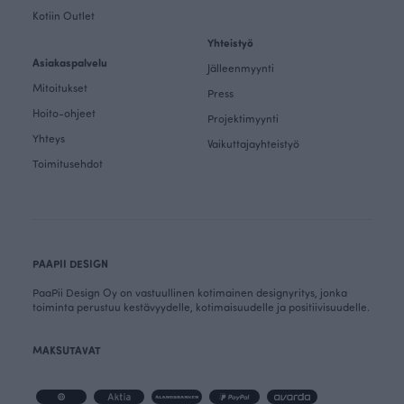
Kotiin Outlet
Yhteistyö
Asiakaspalvelu
Jälleenmyynti
Mitoitukset
Press
Hoito-ohjeet
Projektimyynti
Yhteys
Vaikuttajayhteistyö
Toimitusehdot
PAAPII DESIGN
PaaPii Design Oy on vastuullinen kotimainen designyritys, jonka
toiminta perustuu kestävyydelle, kotimaisuudelle ja positiivisuudelle.
MAKSUTAVAT