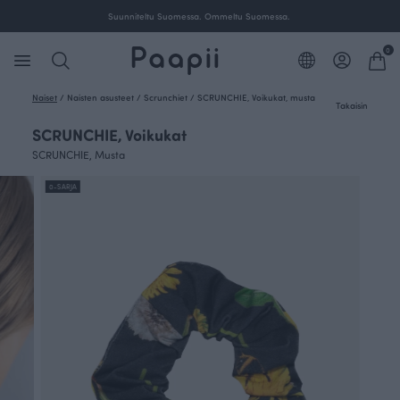
Suunniteltu Suomessa. Ommeltu Suomessa.
0
Naiset
/
Naisten asusteet
/
Scrunchiet
/
SCRUNCHIE, Voikukat, musta
Takaisin
SCRUNCHIE, Voikukat
SCRUNCHIE, Musta
0-SARJA