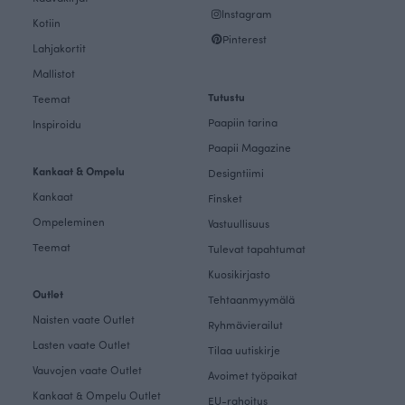
Instagram
Kotiin
Pinterest
Lahjakortit
Mallistot
Tutustu
Teemat
Paapiin tarina
Inspiroidu
Paapii Magazine
Kankaat & Ompelu
Designtiimi
Kankaat
Finsket
Ompeleminen
Vastuullisuus
Teemat
Tulevat tapahtumat
Kuosikirjasto
Outlet
Tehtaanmyymälä
Naisten vaate Outlet
Ryhmävierailut
Lasten vaate Outlet
Tilaa uutiskirje
Vauvojen vaate Outlet
Avoimet työpaikat
Kankaat & Ompelu Outlet
EU-rahoitus