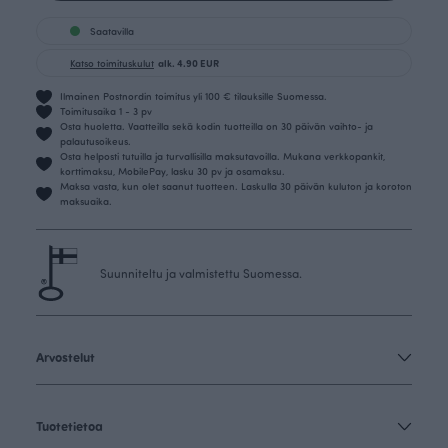
Saatavilla
Katso toimituskulut
alk. 4.90 EUR
Ilmainen Postnordin toimitus yli 100 € tilauksille Suomessa.
Toimitusaika 1 - 3 pv
Osta huoletta. Vaatteilla sekä kodin tuotteilla on 30 päivän vaihto- ja
palautusoikeus.
Osta helposti tutuilla ja turvallisilla maksutavoilla. Mukana verkkopankit,
korttimaksu, MobilePay, lasku 30 pv ja osamaksu.
Maksa vasta, kun olet saanut tuotteen. Laskulla 30 päivän kuluton ja koroton
maksuaika.
Suunniteltu ja valmistettu Suomessa.
Arvostelut
Tuotetietoa