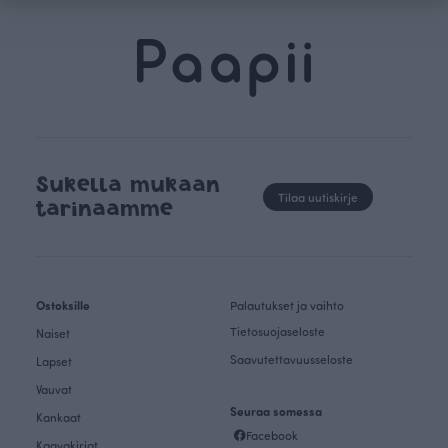
Sukella mukaan
Tilaa uutiskirje
tarinaamme
Ostoksille
Palautukset ja vaihto
Tietosuojaseloste
Naiset
Saavutettavuusseloste
Lapset
Vauvat
Seuraa somessa
Kankaat
Facebook
Kaavakirjat