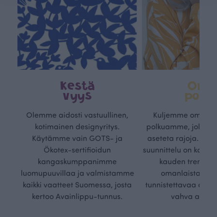
Kestä
Oma
vyys
polk
Olemme aidosti vastuullinen,
Kuljemme omaa, v
kotimainen designyritys.
polkuamme, jolla lu
Käytämme vain GOTS- ja
aseteta rajoja. Mei
Ökotex-sertifioidun
suunnittelu on kaikk
kangaskumppanimme
kauden trendejä
luomupuuvillaa ja valmistamme
omanlaista, aja
kaikki vaatteet Suomessa, josta
tunnistettavaa desig
kertoo Avainlippu-tunnus.
vahva arvop