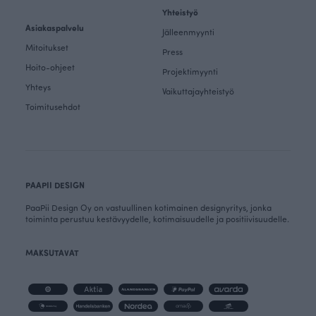
Yhteistyö
Asiakaspalvelu
Jälleenmyynti
Mitoitukset
Press
Hoito-ohjeet
Projektimyynti
Yhteys
Vaikuttajayhteistyö
Toimitusehdot
PAAPII DESIGN
PaaPii Design Oy on vastuullinen kotimainen designyritys, jonka
toiminta perustuu kestävyydelle, kotimaisuudelle ja positiivisuudelle.
MAKSUTAVAT