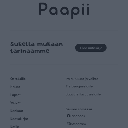
Sukella mukaan
Tilaa uutiskirje
tarinaamme
Ostoksille
Palautukset ja vaihto
Tietosuojaseloste
Naiset
Saavutettavuusseloste
Lapset
Vauvat
Seuraa somessa
Kankaat
Facebook
Kaavakirjat
Instagram
Kotiin