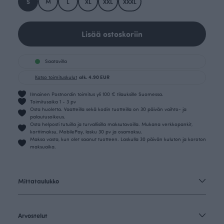
S
M
L
XL
XXL
XXXL
Lisää ostoskoriin
Saatavilla
Katso toimituskulut
alk. 4.90 EUR
Ilmainen Postnordin toimitus yli 100 € tilauksille Suomessa.
Toimitusaika 1 - 3 pv
Osta huoletta. Vaatteilla sekä kodin tuotteilla on 30 päivän vaihto- ja
palautusoikeus.
Osta helposti tutuilla ja turvallisilla maksutavoilla. Mukana verkkopankit,
korttimaksu, MobilePay, lasku 30 pv ja osamaksu.
Maksa vasta, kun olet saanut tuotteen. Laskulla 30 päivän kuluton ja koroton
maksuaika.
Mittataulukko
Arvostelut