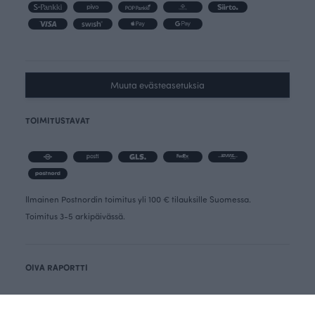
Muuta evästeasetuksia
TOIMITUSTAVAT
Ilmainen Postnordin toimitus yli 100 € tilauksille Suomessa.
Toimitus 3-5 arkipäivässä.
OIVA RAPORTTI
PERUUTUSLOMAKE