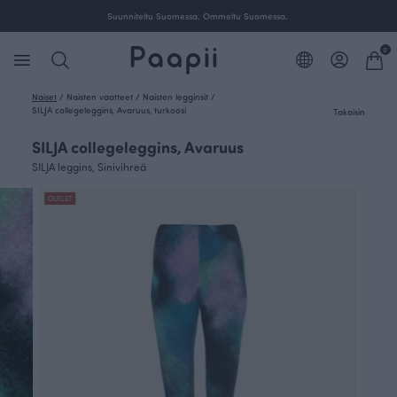
Ilmainen toimitus yli 100 € tilauksille Suomessa.
0
Naiset
/
Naisten vaatteet
/
Naisten legginsit
/
SILJA collegeleggins, Avaruus, turkoosi
Takaisin
SILJA collegeleggins, Avaruus
SILJA leggins, Sinivihreä
OUTLET