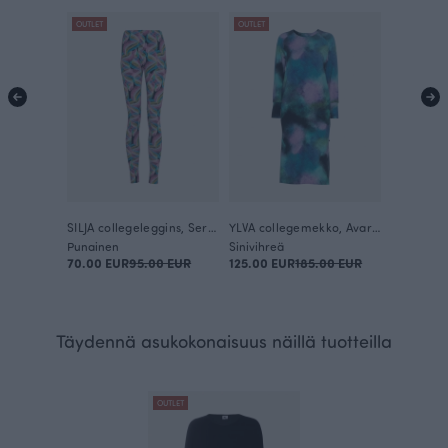
OUTLET
OUTLET
SILJA collegeleggins, Serpentiini
YLVA collegemekko, Avaruus
Punainen
Sinivihreä
70.00 EUR
95.00 EUR
125.00 EUR
185.00 EUR
Täydennä asukokonaisuus näillä tuotteilla
OUTLET