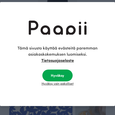
POLKU tunika, musta
Musta
Tämä sivusto käyttää evästeitä paremman
80.00 EUR
130.00 EUR
asiakaskokemuksen luomiseksi.
Tietosuojaseloste
Tämä on Paapii
Hyväksy
Hyväksy vain pakolliset