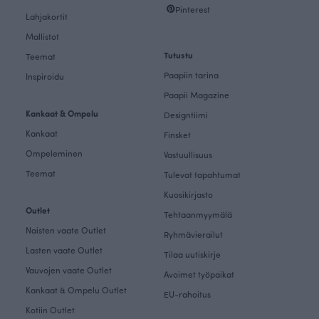
Pinterest
Lahjakortit
Mallistot
Tutustu
Teemat
Paapiin tarina
Inspiroidu
Paapii Magazine
Kankaat & Ompelu
Designtiimi
Kankaat
Finsket
Ompeleminen
Vastuullisuus
Teemat
Tulevat tapahtumat
Kuosikirjasto
Outlet
Tehtaanmyymälä
Naisten vaate Outlet
Ryhmävierailut
Lasten vaate Outlet
Tilaa uutiskirje
Vauvojen vaate Outlet
Avoimet työpaikat
Kankaat & Ompelu Outlet
EU-rahoitus
Kotiin Outlet