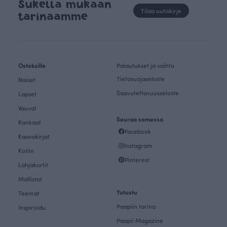
Sukella mukaan
Tilaa uutiskirje
tarinaamme
Ostoksille
Palautukset ja vaihto
Tietosuojaseloste
Naiset
Saavutettavuusseloste
Lapset
Vauvat
Seuraa somessa
Kankaat
Facebook
Kaavakirjat
Instagram
Kotiin
Pinterest
Lahjakortit
Mallistot
Tutustu
Teemat
Paapiin tarina
Inspiroidu
Paapii Magazine