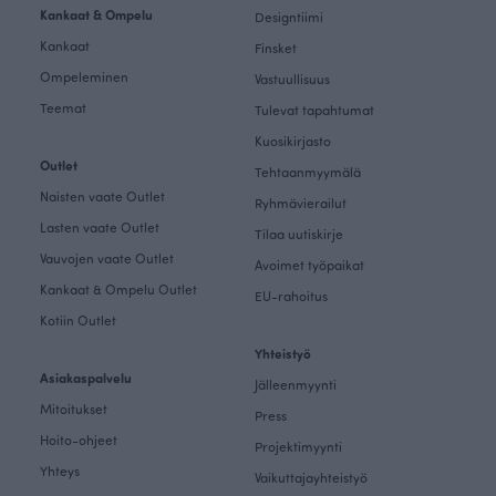
Kankaat & Ompelu
Designtiimi
Kankaat
Finsket
Ompeleminen
Vastuullisuus
Teemat
Tulevat tapahtumat
Kuosikirjasto
Outlet
Tehtaanmyymälä
Naisten vaate Outlet
Ryhmävierailut
Lasten vaate Outlet
Tilaa uutiskirje
Vauvojen vaate Outlet
Avoimet työpaikat
Kankaat & Ompelu Outlet
EU-rahoitus
Kotiin Outlet
Yhteistyö
Asiakaspalvelu
Jälleenmyynti
Mitoitukset
Press
Hoito-ohjeet
Projektimyynti
Yhteys
Vaikuttajayhteistyö