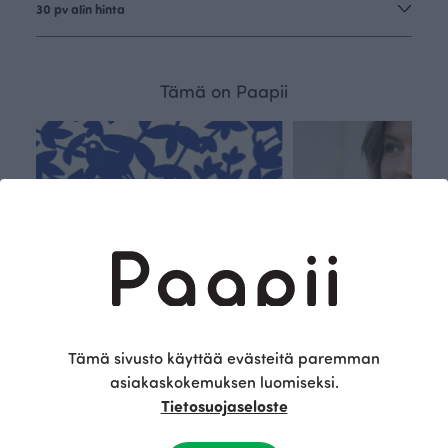
30 pv alin hinta
Tämä on Paapii
Tämä sivusto käyttää evästeitä paremman
asiakaskokemuksen luomiseksi.
Tietosuojaseloste
Kestä
Oma