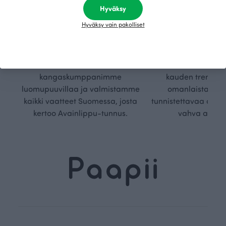
vyys
polk
Hyväksy
Hyväksy vain pakolliset
Olemme aidosti vastuullinen,
Kuljemme omaa, v
kotimainen designyritys.
polkuamme, jolla lu
Käytämme vain GOTS- ja
aseteta rajoja. Mei
Ökotex-sertifioidun
suunnittelu on kaikk
kangaskumppanimme
kauden trendejä
luomupuuvillaa ja valmistamme
omanlaista, aja
kaikki vaatteet Suomessa, josta
tunnistettavaa desig
kertoo Avainlippu-tunnus.
vahva arvop