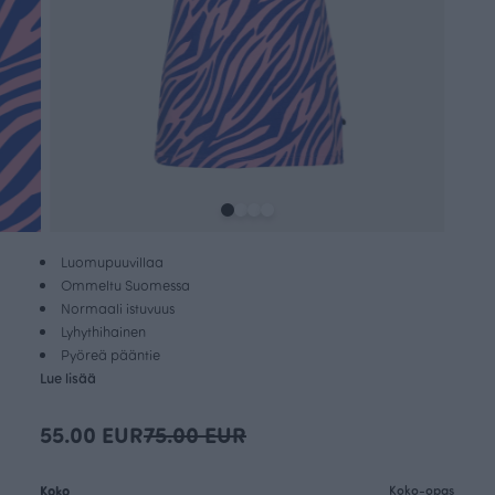
Luomupuuvillaa
Ommeltu Suomessa
Normaali istuvuus
Lyhythihainen
Pyöreä pääntie
Lue lisää
55.00 EUR
75.00 EUR
Koko
Koko-opas