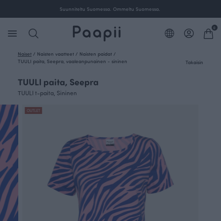
Suunniteltu Suomessa. Ommeltu Suomessa.
0
Naiset
/
Naisten vaatteet
/
Naisten paidat
/
TUULI paita, Seepra, vaaleanpunainen - sininen
Takaisin
TUULI paita, Seepra
TUULI t-paita, Sininen
OUTLET