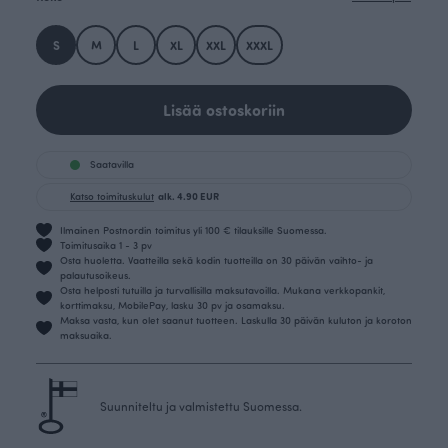
S
M
L
XL
XXL
XXXL
Lisää ostoskoriin
Saatavilla
Katso toimituskulut
alk. 4.90 EUR
Ilmainen Postnordin toimitus yli 100 € tilauksille Suomessa.
Toimitusaika 1 - 3 pv
Osta huoletta. Vaatteilla sekä kodin tuotteilla on 30 päivän vaihto- ja
palautusoikeus.
Osta helposti tutuilla ja turvallisilla maksutavoilla. Mukana verkkopankit,
korttimaksu, MobilePay, lasku 30 pv ja osamaksu.
Maksa vasta, kun olet saanut tuotteen. Laskulla 30 päivän kuluton ja koroton
maksuaika.
Suunniteltu ja valmistettu Suomessa.