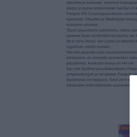
leikattavan kankaan, minimoit hukkapal
aikaa, ja pystyt ottaa kaiken hyödyn irt
Paapiin 100 % luomupuuvillasta valmiste
tuntuman. Ohuiden ja tiheämpien lankoje
kulutusta vastaan.
Täysin puuvillasta valmistettu, raikas p
kykenee hyvin siirtämään kosteutta sen 
Se ei tartu ihoon; sen sijaan se edistää 
tyypillisen viileän tunteen.
Percale-puuvilla sopii sisustuskankaaks
kankaasta voi ommella esimerkiksi mekon
pöytäliinan. Kankaan leveys on 140 cm.
Kun olet löytänyt puuvillakankaasi Paapiil
ompelulangat
ja tarvikkeet. Paapiin vä
löytäminen on helppoa. Tutut värit tois
kankaiden yhdistelemisen vuosienkin jäl
OUTLET