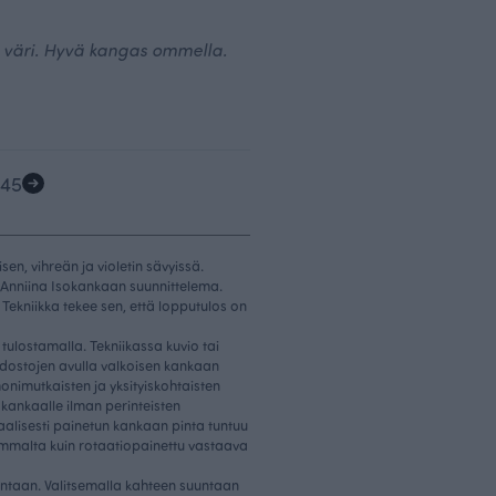
n väri. Hyvä kangas ommella.
4
5
en, vihreän ja violetin sävyissä.
Anniina Isokankaan suunnittelema.
 Tekniikka tekee sen, että lopputulos on
 tulostamalla. Tekniikassa kuvio tai
iedostojen avulla valkoisen kankaan
onimutkaisten ja yksityiskohtaisten
kankaalle ilman perinteisten
taalisesti painetun kankaan pinta tuntuu
mmalta kuin rotaatiopainettu vastaava
ntaan. Valitsemalla kahteen suuntaan