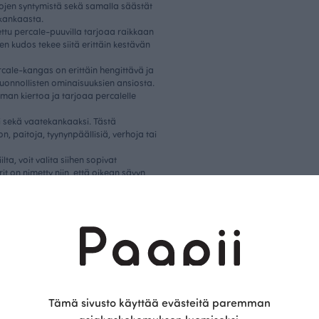
ojen syntymistä sekä samalla säästät
i kankaasta.
ttu percale-puuvilla tarjoaa raikkaan
n kudos tekee siitä erittäin kestävän
ercale-kangas on erittäin hengittävä ja
luonnollisten ominaisuuksien ansiosta.
ilman kiertoa ja tarjoaa percalelle
i sekä vaatekankaaksi. Tästä
, paitoja, tyynynpäällisiä, verhoja tai
ta, voit valita siihen sopivat
rit on nimetty niin, että oikean sävyn
tuvat koko ajan, mikä mahdollistaa
keen.
Saattaisit olla kiinnostunut myös näistä
Tämä sivusto käyttää evästeitä paremman