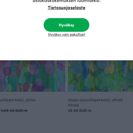
asiakaskokemuksen luomiseksi.
Tietosuojaseloste
Hyväksy
Hyväksy vain pakolliset
illaperkaali, pinkki
Vappu puuvillaperkaali, vihreä
Vihreä
R/m
29.90 EUR/m
29.90 EUR/m