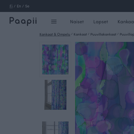
Fi
/
En
/
Se
Naiset
Lapset
Kankaa
Kankaat & Ompelu
/
Kankaat
/
Puuvillakankaat
/
Puuvilla