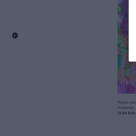
Vappu puuv
Punainen
17.00 EU