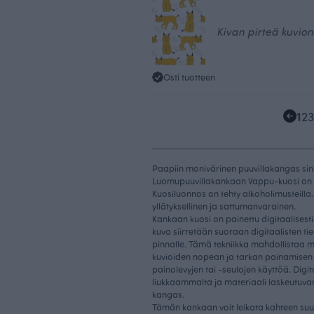
Kivan pirteä kuvio
Osti tuotteen
1
2
3
Paapiin monivärinen puuvillakangas sinis
Luomupuuvillakankaan Vappu-kuosi on 
Kuosiluonnos on tehty alkoholimusteilla.
yllätyksellinen ja sattumanvarainen.
Kankaan kuosi on painettu digitaalisesti
kuva siirretään suoraan digitaalisten t
pinnalle. Tämä tekniikka mahdollistaa m
kuvioiden nopean ja tarkan painamisen 
painolevyjen tai -seulojen käyttöä. Digi
liukkaammalta ja materiaali laskeutuva
kangas.
Tämän kankaan voit leikata kahteen suu