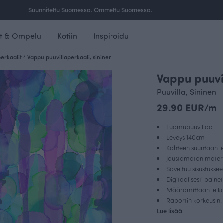
Ilmainen toimitus yli 100 € tilauksille Suomessa.
t & Ompelu
Kotiin
Inspiroidu
perkaalit
/
Vappu puuvillaperkaali, sininen
Vappu puuvil
Puuvilla, Sininen
29.90 EUR/m
Luomupuuvillaa
Leveys 140cm
Kahteen suuntaan le
Joustamaton materi
Soveltuu sisustukse
Digitaalisesti paine
Määrämittaan leikat
Raportin korkeus n
Lue lisää