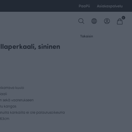
PaaPii
Asiakaspalvelu
0
Takaisin
laperkaali, sininen
ikattava kuvio
aali
en sekä vaatetukseen
ttu kangas
uilla kankailla ei ole palautusoikeutta
. 63cm