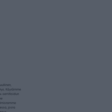
ullinen,
itys. Käytämme
-sertifioidun
me
valmistamme
essa, josta
nnus.