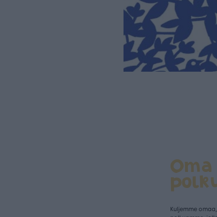
Oma
polk
Kuljemme omaa, 