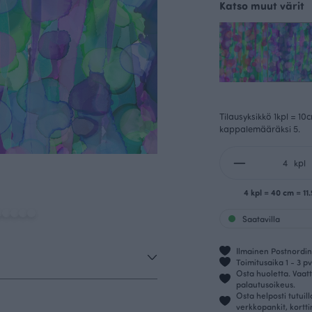
Katso muut värit
Tilausyksikkö 1kpl = 10
kappalemääräksi 5.
kpl
4 kpl = 40 cm = 1
Saatavilla
Ilmainen Postnordin 
Toimitusaika 1 - 3 pv
Osta huoletta. Vaatt
palautusoikeus.
Osta helposti tutuil
verkkopankit, kortt