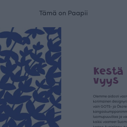
Tämä on Paapii
Kestä
vyys
Olemme aidosti vastu
kotimainen designyr
vain GOTS- ja Ökotex
kangaskumppanim
luomupuuvillaa ja 
kaikki vaatteet Suom
kertoo Avainlippu-tu