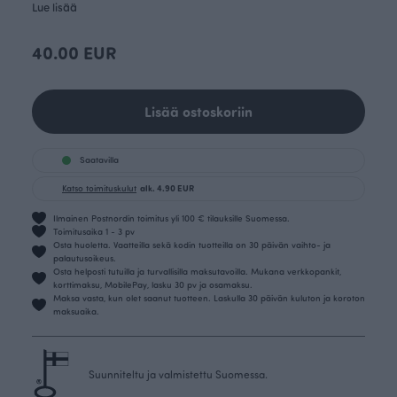
Lue lisää
40.00 EUR
Lisää ostoskoriin
Saatavilla
Katso toimituskulut
alk. 4.90 EUR
Ilmainen Postnordin toimitus yli 100 € tilauksille Suomessa.
Toimitusaika 1 - 3 pv
Osta huoletta. Vaatteilla sekä kodin tuotteilla on 30 päivän vaihto- ja
palautusoikeus.
Osta helposti tutuilla ja turvallisilla maksutavoilla. Mukana verkkopankit,
korttimaksu, MobilePay, lasku 30 pv ja osamaksu.
Maksa vasta, kun olet saanut tuotteen. Laskulla 30 päivän kuluton ja koroton
maksuaika.
Suunniteltu ja valmistettu Suomessa.