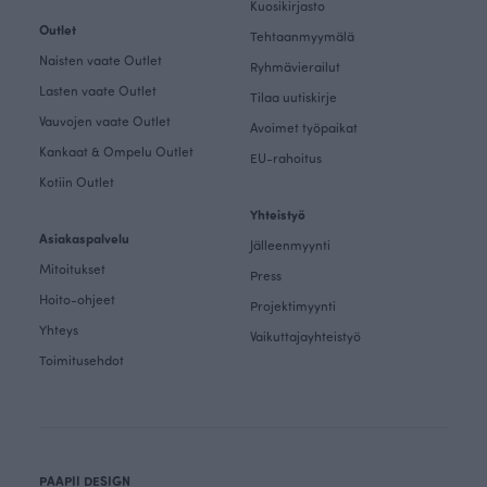
Kuosikirjasto
Outlet
Tehtaanmyymälä
Naisten vaate Outlet
Ryhmävierailut
Lasten vaate Outlet
Tilaa uutiskirje
Vauvojen vaate Outlet
Avoimet työpaikat
Kankaat & Ompelu Outlet
EU-rahoitus
Kotiin Outlet
Yhteistyö
Asiakaspalvelu
Jälleenmyynti
Mitoitukset
Press
Hoito-ohjeet
Projektimyynti
Yhteys
Vaikuttajayhteistyö
Toimitusehdot
PAAPII DESIGN