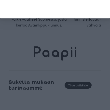
Ökotex-sertifioidun
suunnittelu on kaikk
kangaskumppanimme
kauden trendejä
luomupuuvillaa ja valmistamme
omanlaista, aja
kaikki vaatteet Suomessa, josta
tunnistettavaa desig
kertoo Avainlippu-tunnus.
vahva arvop
Sukella mukaan
Tilaa uutiskirje
tarinaamme