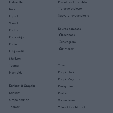
Ostoksille
Palautukset ja vaihto
Tietosuojaseloste
Naiset
Saavutettavuusseloste
Lapset
Vauvat
Seuraa somessa
Kankaat
Facebook
Kaavakirjat
Instagram
Kotiin
Pinterest
Lahjakortit
Mallistot
Tutustu
Teemat
Paapiin tarina
Inspiroidu
Paapii Magazine
Kankaat & Ompelu
Designtiimi
Kankaat
Finsket
Ompeleminen
Vastuullisuus
Teemat
Tulevat tapahtumat