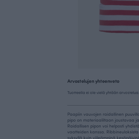
Arvostelujen yhteenveto
Tuotteella ei ole vielä yhtään arvostelua
Paapiin vauvojen raidallinen puuvil
pipo on materiaaliltaan joustavaa j
Raidallisen pipon voi helposti yhdis
vaatteiden kanssa. Ribbineuloksista 
syksyllä kuin viileämpinä kesäpäivi