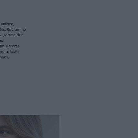
ullinen,
itys. Käytämme
-sertifioidun
me
valmistamme
essa, josta
nnus.