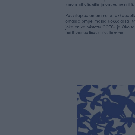
korvia päiväunilla ja vaunulenkeillä.
Puuvillapipo on ommeltu rakkaudella
omassa ompelimossa Kokkolassa.
M
joka on valmistettu GOTS- ja Öko tex
lisää
vastuullisuus-sivultamme
.