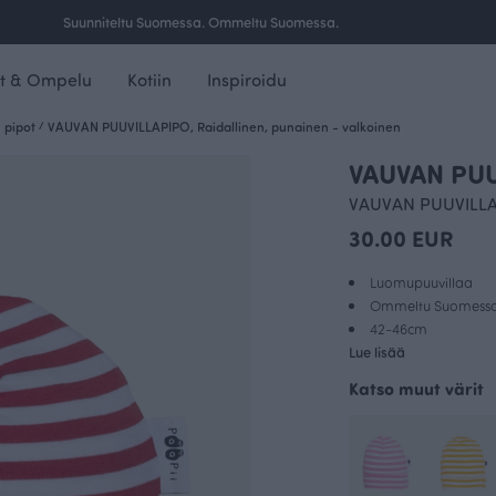
Ilmainen toimitus yli 100 € tilauksille Suomessa.
t & Ompelu
Kotiin
Inspiroidu
 pipot
/
VAUVAN PUUVILLAPIPO, Raidallinen, punainen - valkoinen
VAUVAN PUUV
VAUVAN PUUVILLA
30.00 EUR
Luomupuuvillaa
Ommeltu Suomess
42-46cm
Lue lisää
Katso muut värit