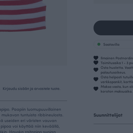
Saatavilla
Ilmainen Postnordin 
Toimitusaika 1 - 3 pv
Osta huoletta. Vaatt
palautusoikeus.
Osta helposti tutuil
verkkopankit, kortt
Maksa vasta, kun ol
.
Kirjaudu sisään ja arvostele tuote.
koroton maksuaika.
lapipo. Paapiin luomupuuvillainen
Suunnittelijat
a mukavan tuntuista ribbineulosta.
tää useiden eri väristen vauvan
pipoa voi käyttää niin keväällä,
näkin. Hauska raitapipo suojaa