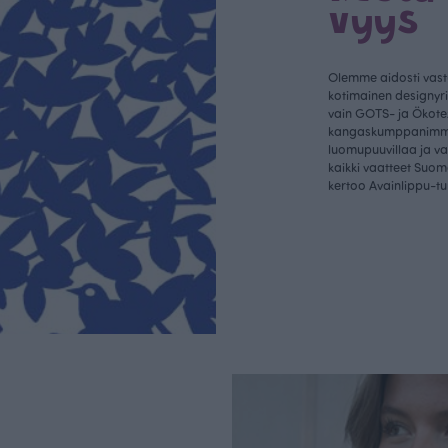
vyys
Olemme aidosti vastu
kotimainen designyr
vain GOTS- ja Ökotex
kangaskumppanim
luomupuuvillaa ja 
kaikki vaatteet Suom
kertoo Avainlippu-tu