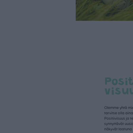
Posit
visu
Olemme yhtä mielt
tarvitse olla ain
Positiivisuus ja 
synnyttävät uusia
näkyvät laatuna 