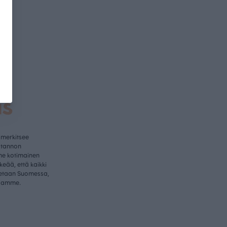
a
us
 merkitsee
otannon
me kotimainen
rkeää, että kaikki
etaan Suomessa,
samme.