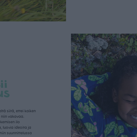
ii
us
ä siitä, ettei kaiken
a niin vakavaa.
tekemisen ilo
, luovia ideoita ja
niin suunnittelussa