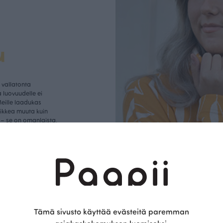
u
vallatonta
 luovuudelle ei
Meille laadukas
aikkea muuta kuin
– se on omanlaista,
istettavaa designia,
rvopohja.
Tämä sivusto käyttää evästeitä paremman