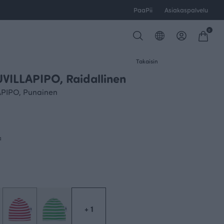
PaaPii
Asiakaspalvelu
0
Takaisin
ILLAPIPO, Raidallinen
PIPO, Punainen
a
+ 1