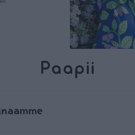
kin.
rinaamme