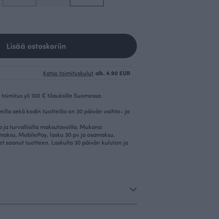
Lisää ostoskoriin
Katso toimituskulut
alk. 4.90 EUR
toimitus yli 100 € tilauksille Suomessa.
eilla sekä kodin tuotteilla on 30 päivän vaihto- ja
la ja turvallisilla maksutavoilla. Mukana
imaksu, MobilePay, lasku 30 pv ja osamaksu.
et saanut tuotteen. Laskulla 30 päivän kuluton ja