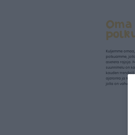
Oma
polk
Kuljemme omaa, 
polkuamme, jolla
aseteta rajoja. 
suunnittelu on k
kauden trendejä 
ajatonta ja tunn
jolla on vahva a