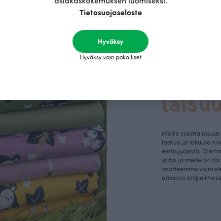
asiakaskokemuksen luomiseksi.
Tietosuojaseloste
Hyväksy
Hyväksy vain pakolliset
Suom
laisu
Meille suomalaisuus
laatua ja takuuta tu
eettisyydestä. Olem
yritys ja meille on tä
vaatteemme valmist
omassa ompelimos