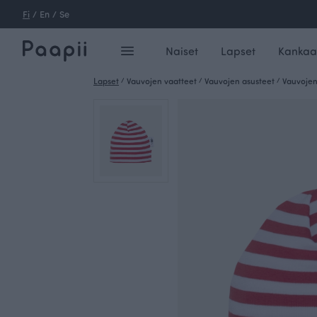
Fi
/
En
/
Se
Naiset
Lapset
Kankaa
Lapset
/
Vauvojen vaatteet
/
Vauvojen asusteet
/
Vauvojen