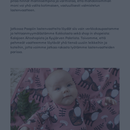
pitää hinnat maltillisempina ja varmistaa, että mahdollisimman
moni voi yhä valita kotimaisen, vastuullisesti valmistetun
lastenvaatteen.
Jatkossa Paapiin lastenvaatteita löydät siis vain verkkokaupastamme
ja tehtaanmyymälästämme Kokkolasta sekä shop in shopeista:
Kalajoen Aitoshopista ja Kyyjärven Paletista. Toivomme, että
pehmeät vaatteemme löytävät yhä tiensä uusiin leikkeihin ja
koteihin, jotta voimme jatkaa rakasta työtämme lastenvaatteiden
parissa.