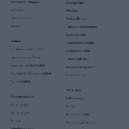
Kankaat & Ompelu
Designtiimi
Kankaat
Finsket
Ompeleminen
Vastuullisuus
Teemat
Tulevat tapahtumat
Kuosikirjasto
Outlet
Tehtaanmyymälä
Naisten vaate Outlet
Ryhmävierailut
Lasten vaate Outlet
Tilaa uutiskirje
Vauvojen vaate Outlet
Avoimet työpaikat
Kankaat & Ompelu Outlet
EU-rahoitus
Kotiin Outlet
Yhteistyö
Asiakaspalvelu
Jälleenmyynti
Mitoitukset
Press
Hoito-ohjeet
Projektimyynti
Yhteys
Vaikuttajayhteistyö
Toimitusehdot