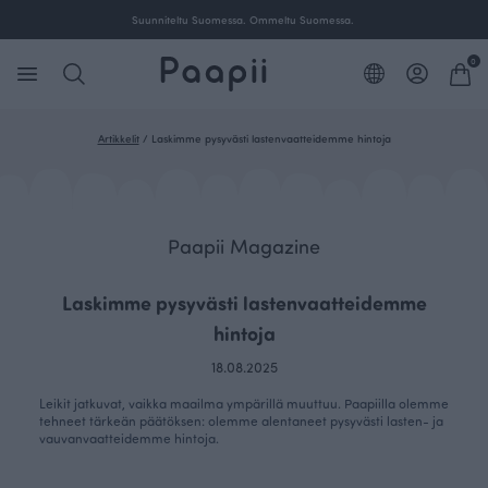
Suunniteltu Suomessa. Ommeltu Suomessa.
0
Artikkelit
/
Laskimme pysyvästi lastenvaatteidemme hintoja
Paapii Magazine
Laskimme pysyvästi lastenvaatteidemme
hintoja
18.08.2025
Leikit jatkuvat, vaikka maailma ympärillä muuttuu. Paapiilla olemme
tehneet tärkeän päätöksen: olemme alentaneet pysyvästi lasten- ja
vauvanvaatteidemme hintoja.