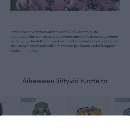
Paapiin lastenvaatteet ommellaan GOTS-sertifioidusta
luomupuuvillasta omassa vaatetehtaassamme Kokkolassa. Jokainen
vaate syntyy huolella, jotta se kestää leikit, touhut ja toistuvat pesut.
Tutustu nyt
lastenvaatevalikoimaamme
ja nappaa uudet lempparit
leikkeihin mukaan!
Aiheeseen liittyviä tuotteita
BESTSELLER
BESTSELLER