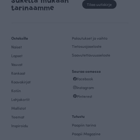
Sukella mukaan
Tilaa uutiskirje
tarinaamme
Ostoksille
Palautukset ja vaihto
Tietosuojaseloste
Naiset
Saavutettavuusseloste
Lapset
Vauvat
Seuraa somessa
Kankaat
Facebook
Kaavakirjat
Instagram
Kotiin
Pinterest
Lahjakortit
Mallistot
Tutustu
Teemat
Paapiin tarina
Inspiroidu
Paapii Magazine