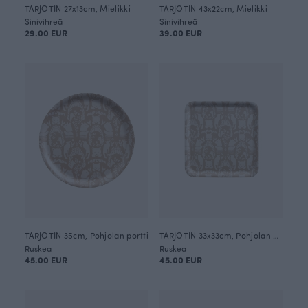
TARJOTIN 27x13cm, Mielikki
TARJOTIN 43x22cm, Mielikki
Sinivihreä
Sinivihreä
29.00 EUR
39.00 EUR
TARJOTIN 35cm, Pohjolan portti
TARJOTIN 33x33cm, Pohjolan portti
Ruskea
Ruskea
45.00 EUR
45.00 EUR