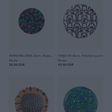
PANNUNALUNEN 20cm, Puolukkapuu
TARJOTIN 35cm, Pohjolan portti
Musta
Musta
30.00 EUR
45.00 EUR