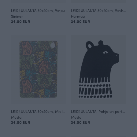
LEIKKUULAUTA 30x20cm, Varpu
LEIKKUULAUTA 30x20cm, Vanhakaupunki
Sininen
Harmaa
34.00 EUR
34.00 EUR
LEIKKUULAUTA 30x20cm, Mielikki folklore
LEIKKUULAUTA, Pohjolan portti Ohto
Musta
Musta
34.00 EUR
34.00 EUR