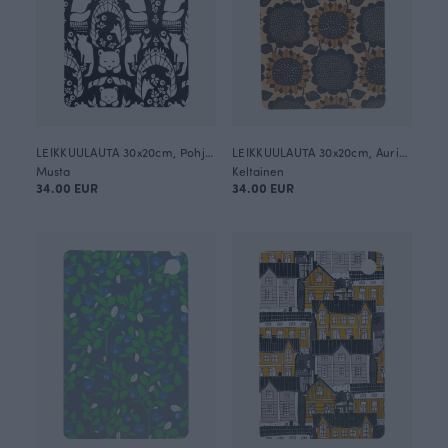
LEIKKUULAUTA 30x20cm, Pohjolan portti
LEIKKUULAUTA 30x20cm, Auringonkukka
Musta
Keltainen
34.00 EUR
34.00 EUR