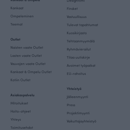
Designtiimi
Kankaat
Finsket
Ompeleminen
Vastuullisuus
Teemat
Tulevat tapahtumat
Kuosikirjasto
Outlet
Tehtaanmyymälä
Naisten vaate Outlet
Ryhmävierailut
Lasten vaate Outlet
Tilaa uutiskirje
Vauvojen vaate Outlet
Avoimet työpaikat
Kankaat & Ompelu Outlet
EU-rahoitus
Kotiin Outlet
Yhteistyö
Asiakaspalvelu
Jälleenmyynti
Mitoitukset
Press
Hoito-ohjeet
Projektimyynti
Yhteys
Vaikuttajayhteistyö
Toimitusehdot