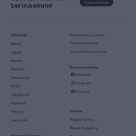
Tilaa uutiskirje
tarinaamme
Ostoksille
Palautukset ja vaihto
Tietosuojaseloste
Naiset
Saavutettavuusseloste
Lapset
Vauvat
Seuraa somessa
Kankaat
Facebook
Kaavakirjat
Instagram
Kotiin
Pinterest
Lahjakortit
Mallistot
Tutustu
Teemat
Paapiin tarina
Inspiroidu
Paapii Magazine
Kankaat & Ompelu