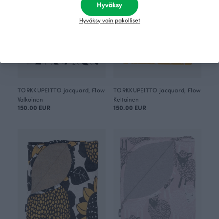
Hyväksy
Hyväksy vain pakolliset
TORKKUPEITTO jacquard, Flow
TORKKUPEITTO jacquard, Flow
Valkoinen
Keltainen
150.00 EUR
150.00 EUR