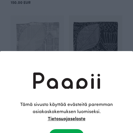
150.00 EUR
TORKKUPEITTO jacquard, Vanhakaupunki
TORKKUPEITTO jacquard, Rukinlapa
150.00 EUR
Musta
150.00 EUR
Tämä sivusto käyttää evästeitä paremman
asiakaskokemuksen luomiseksi.
Tietosuojaseloste