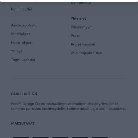
Kankaat & Ompelu Outlet
EU-rahoitus
Kotiin Outlet
Yhteistyö
Asiakaspalvelu
Jälleenmyynti
Mitoitukset
Press
Hoito-ohjeet
Projektimyynti
Yhteys
Vaikuttajayhteistyö
Toimitusehdot
PAAPII DESIGN
PaaPii Design Oy on vastuullinen kotimainen designyritys, jonka
toiminta perustuu kestävyydelle, kotimaisuudelle ja positiivisuudelle.
MAKSUTAVAT