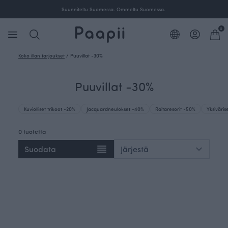
Suunniteltu Suomessa. Ommeltu Suomessa.
0
Koko illan tarjoukset
/
Puuvillat -30%
Puuvillat -30%
Kuviolliset trikoot -20%
Jacquardneulokset -40%
Raitaresorit -50%
Yksiväris
0 tuotetta
Suodata