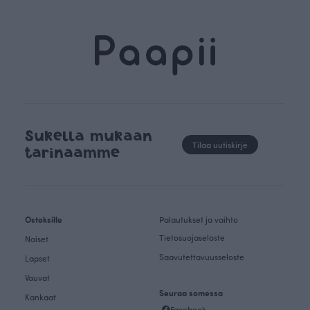
Sukella mukaan
Tilaa uutiskirje
tarinaamme
Ostoksille
Palautukset ja vaihto
Tietosuojaseloste
Naiset
Saavutettavuusseloste
Lapset
Vauvat
Seuraa somessa
Kankaat
Facebook