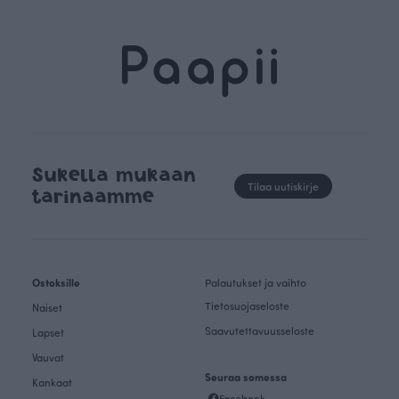
Sukella mukaan
Tilaa uutiskirje
tarinaamme
Ostoksille
Palautukset ja vaihto
Tietosuojaseloste
Naiset
Saavutettavuusseloste
Lapset
Vauvat
Seuraa somessa
Kankaat
Facebook