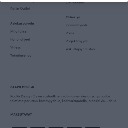
Kankaat & Ompelu Outlet
EU-rahoitus
Kotiin Outlet
Yhteistyö
Asiakaspalvelu
Jälleenmyynti
Mitoitukset
Press
Hoito-ohjeet
Projektimyynti
Yhteys
Vaikuttajayhteistyö
Toimitusehdot
PAAPII DESIGN
PaaPii Design Oy on vastuullinen kotimainen designyritys, jonka
toiminta perustuu kestävyydelle, kotimaisuudelle ja positiivisuudelle.
MAKSUTAVAT