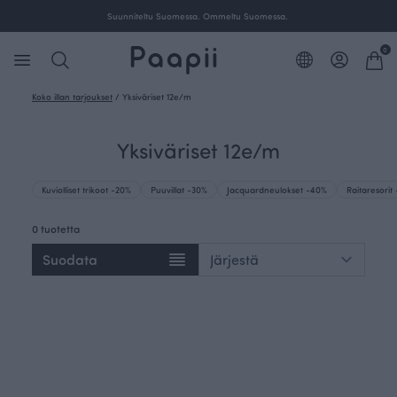
Suunniteltu Suomessa. Ommeltu Suomessa.
0
Koko illan tarjoukset
/
Yksiväriset 12e/m
Yksiväriset 12e/m
Kuviolliset trikoot -20%
Puuvillat -30%
Jacquardneulokset -40%
Raitaresorit
0 tuotetta
Suodata