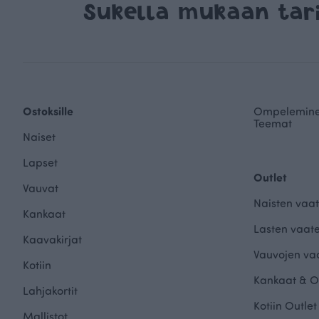
Sukella mukaan ta
Ostoksille
Ompelemin
Teemat
Naiset
Lapset
Outlet
Vauvat
Naisten vaat
Kankaat
Lasten vaate
Kaavakirjat
Vauvojen vaa
Kotiin
Kankaat & O
Lahjakortit
Kotiin Outlet
Mallistot