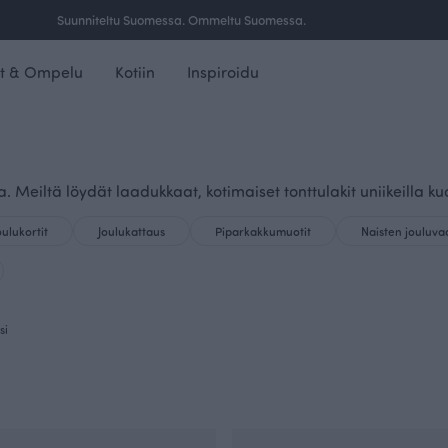
Suunniteltu Suomessa. Ommeltu Suomessa.
t & Ompelu
Kotiin
Inspiroidu
. Meiltä löydät laadukkaat, kotimaiset tonttulakit uniikeilla ku
oulukortit
Joulukattaus
Piparkakkumuotit
Naisten jouluva
si