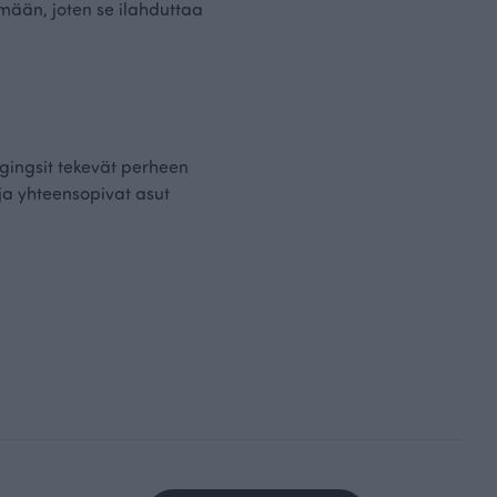
tämään, joten se ilahduttaa
ggingsit tekevät perheen
t ja yhteensopivat asut