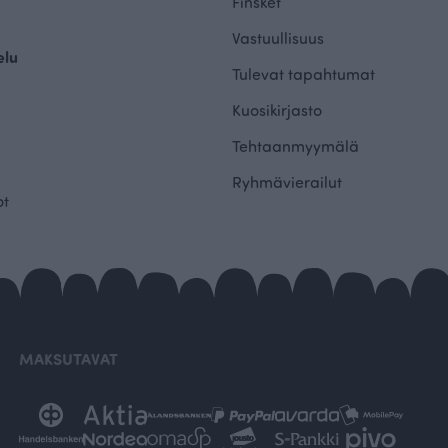
Finsket
Vastuullisuus
elu
Tulevat tapahtumat
Kuosikirjasto
Tehtaanmyymälä
Ryhmävierailut
ot
MAKSUTAVAT