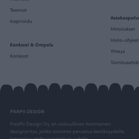
Teemat
Asiakaspalv
Inspiroidu
Mitoitukset
Hoito-ohjeet
Kankaat & Ompelu
Yhteys
Kankaat
Toimitusehd
PAAPII DESIGN
PaaPii Design Oy on vastuullinen kotimainen
designyritys, jonka toiminta perustuu kestävyydelle,
kotimaisuudelle ja positiivisuudelle.