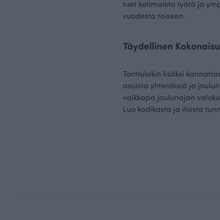
tuet kotimaista työtä ja ymp
vuodesta toiseen.
Täydellinen Kokonaisu
Tonttulakin lisäksi kannatt
asuista yhtenäisiä ja joulun
vaikkapa joulunajan valokuv
Luo kodikasta ja iloista tun