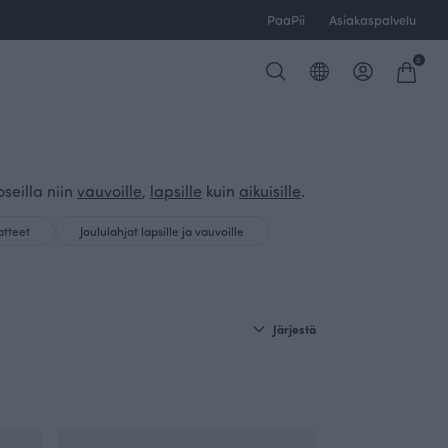
PaaPii
Asiakaspalvelu
0
oseilla niin
vauvoille
,
lapsille
kuin
aikuisille
.
atteet
Joululahjat lapsille ja vauvoille
Järjestä