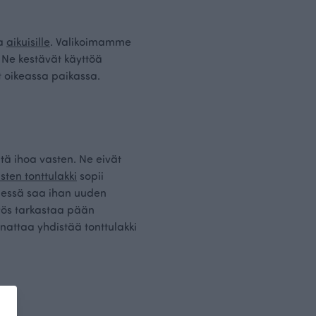
a
aikuisille
. Valikoimamme
a. Ne kestävät käyttöä
et oikeassa paikassa.
ltä ihoa vasten. Ne eivät
sten tonttulakki
sopii
yhdessä saa ihan uuden
myös tarkastaa pään
nattaa yhdistää tonttulakki