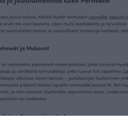
ua ja Joulutunnelmaa Koko Perheelle
osa joulun taikaa. Meiltä löydät tonttulakit
vauvoille
,
lapsille
j
illa eivät ole vain kauniita, vaan myös laadukkaita ja turvallisi
at suomalaista laatua ja vastuullisesti tuotettuja tuotteita, ol
 Pehmeät ja Mukavat
it on valmistettu pehmeistä materiaaleista, jotka tuntuvat hyvä
uskoja ja värikkäitä tonttulakkeja, jotka tuovat iloa lapsellesi.
La
i vaikkapa ulkoiluun lasten kanssa – joululaulujen laulaminen 
tonttulakit päässä! Valitse lapselle tonttulakki koossa M. Voit 
itat, ja näin onnistut löytämään sopivimman koon. Lisäksi kan
upaitoihin tai mekkoihin.
Suloinen Ensimmäinen Joulu