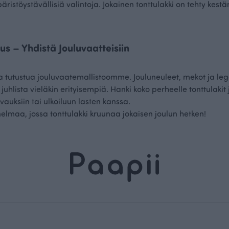
äristöystävällisiä valintoja. Jokainen tonttulakki on tehty kes
us – Yhdistä Jouluvaatteisiin
aa tutustua jouluvaatemallistoomme. Jouluneuleet, mekot ja le
 juhlista vieläkin erityisempiä. Hanki koko perheelle tonttulaki
auksiin tai ulkoiluun lasten kanssa.
nelmaa, jossa tonttulakki kruunaa jokaisen joulun hetken!