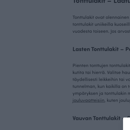
Tonttulakit – Laat
Tonttulakit ovat olennainen 
tonttulakit uniikeilla kuose
vuodesta toiseen. Jos arvost
Lasten Tonttulakit –
Pienten tonttujen tonttulak
kutita tai hierrä. Valitse ha
täydellisesti leikkeihin ta
tunnelman, kun kaikilla on 
ympäryksen ja tonttulakin m
jouluvaatteisiin
, kuten joul
Vauvan Tonttulakit – 