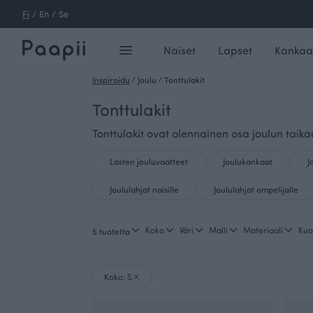
Fi
/
En
/
Se
Naiset
Lapset
Kankaa
Inspiroidu
/
Joulu
/
Tonttulakit
Tonttulakit
Tonttulakit ovat olennainen osa joulun taikaa
Lasten jouluvaatteet
Joulukankaat
J
Joululahjat naisille
Joululahjat ompelijalle
Koko
Väri
Malli
Materiaali
Kuo
5 tuotetta
Koko: S