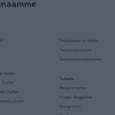
rinaamme
en
Palautukset ja vaihto
Tietosuojaseloste
Saavutettavuusseloste
e Outlet
Tutustu
 Outlet
Paapiin tarina
te Outlet
Paapii Magazine
mpelu Outlet
Designtiimi