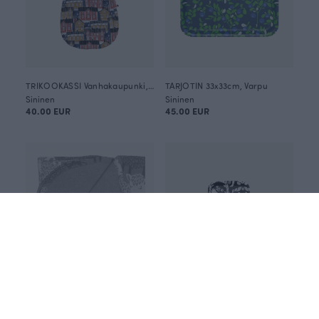
TRIKOOKASSI Vanhakaupunki, mustikka - ruoste - okra
TARJOTIN 33x33cm, Varpu
Sininen
Sininen
40.00 EUR
45.00 EUR