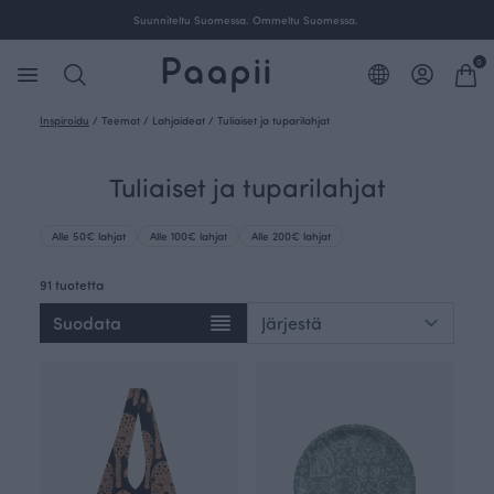
Ilmainen toimitus yli 100 € tilauksille Suomessa.
0
Inspiroidu
/
Teemat
/
Lahjaideat
/
Tuliaiset ja tuparilahjat
Tuliaiset ja tuparilahjat
Alle 50€ lahjat
Alle 100€ lahjat
Alle 200€ lahjat
91 tuotetta
Suodata