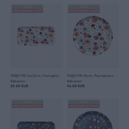
UUTUUS
UUTUUS
ANNULI VIHERJUURI X PAAPII
ANNULI VIHERJUURI X PAAPII
TARJOTIN 43x22cm, Poutapilven alla
TARJOTIN 35cm, Poutapilven alla
Valkoinen
Valkoinen
39.00 EUR
45.00 EUR
UUTUUS
UUTUUS
ANNULI VIHERJUURI X PAAPII
ANNULI VIHERJUURI X PAAPII