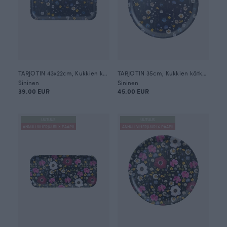
TARJOTIN 43x22cm, Kukkien kätkemä
TARJOTIN 35cm, Kukkien kätkemä
Sininen
Sininen
39.00 EUR
45.00 EUR
UUTUUS
UUTUUS
ANNULI VIHERJUURI X PAAPII
ANNULI VIHERJUURI X PAAPII