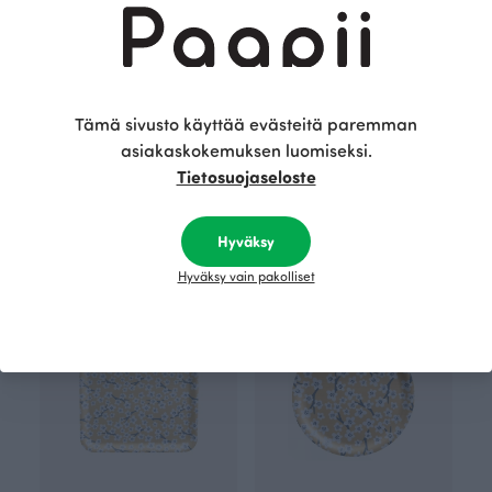
Tämä sivusto käyttää evästeitä paremman
asiakaskokemuksen luomiseksi.
Tietosuojaseloste
TRIKOOKASSI, sorbetti
TARJOTIN 35cm, Kirsikankukka
Punainen
Keltainen
50.00 EUR
45.00 EUR
Hyväksy
Hyväksy vain pakolliset