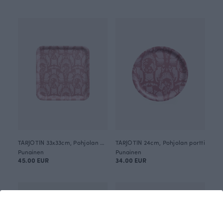
TARJOTIN 33x33cm, Pohjolan portti
TARJOTIN 24cm, Pohjolan portti
Punainen
Punainen
45.00 EUR
34.00 EUR