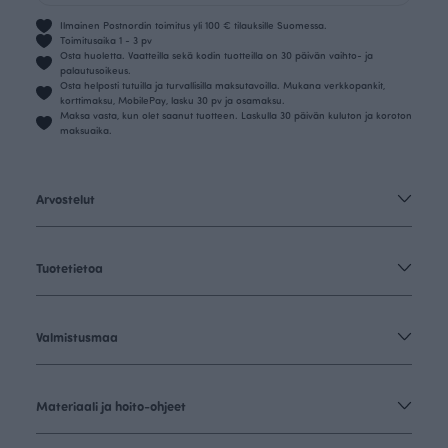
Ilmainen Postnordin toimitus yli 100 € tilauksille Suomessa.
Toimitusaika 1 - 3 pv
Osta huoletta. Vaatteilla sekä kodin tuotteilla on 30 päivän vaihto- ja
palautusoikeus.
Osta helposti tutuilla ja turvallisilla maksutavoilla. Mukana verkkopankit,
korttimaksu, MobilePay, lasku 30 pv ja osamaksu.
Maksa vasta, kun olet saanut tuotteen. Laskulla 30 päivän kuluton ja koroton
maksuaika.
Arvostelut
Tuotetietoa
Valmistusmaa
Materiaali ja hoito-ohjeet