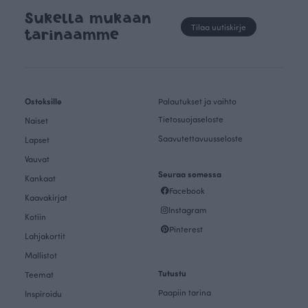
Sukella mukaan
Tilaa uutiskirje
tarinaamme
Ostoksille
Palautukset ja vaihto
Tietosuojaseloste
Naiset
Saavutettavuusseloste
Lapset
Vauvat
Seuraa somessa
Kankaat
Facebook
Kaavakirjat
Instagram
Kotiin
Pinterest
Lahjakortit
Mallistot
Tutustu
Teemat
Paapiin tarina
Inspiroidu