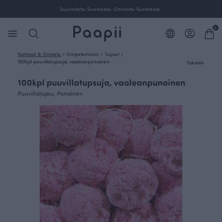
Suunniteltu Suomessa. Ommeltu Suomessa.
0
Kankaat & Ompelu
/
Ompeleminen
/
Tupsut
/
100kpl puuvillatupsuja, vaaleanpunainen
Takaisin
100kpl puuvillatupsuja, vaaleanpunainen
Puuvillatupsu, Punainen