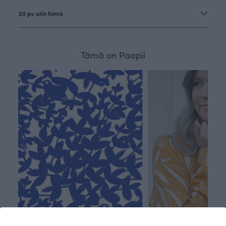
30 pv alin hinta
Tämä on Paapii