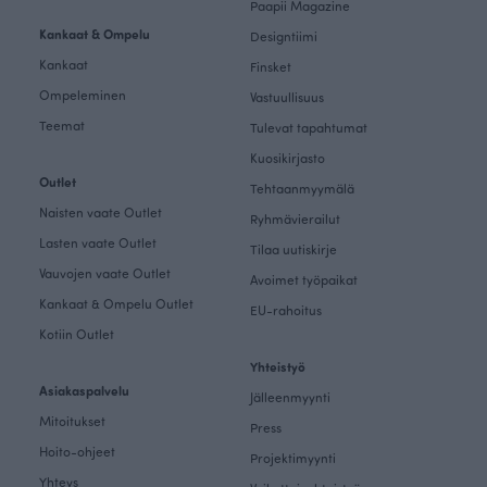
Paapii Magazine
Kankaat & Ompelu
Designtiimi
Kankaat
Finsket
Ompeleminen
Vastuullisuus
Teemat
Tulevat tapahtumat
Kuosikirjasto
Outlet
Tehtaanmyymälä
Naisten vaate Outlet
Ryhmävierailut
Lasten vaate Outlet
Tilaa uutiskirje
Vauvojen vaate Outlet
Avoimet työpaikat
Kankaat & Ompelu Outlet
EU-rahoitus
Kotiin Outlet
Yhteistyö
Asiakaspalvelu
Jälleenmyynti
Mitoitukset
Press
Hoito-ohjeet
Projektimyynti
Yhteys