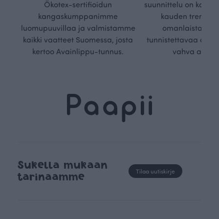
Ökotex-sertifioidun
suunnittelu on kaikk
kangaskumppanimme
kauden trendejä
luomupuuvillaa ja valmistamme
omanlaista, aja
kaikki vaatteet Suomessa, josta
tunnistettavaa desig
kertoo Avainlippu-tunnus.
vahva arvop
Sukella mukaan
Tilaa uutiskirje
tarinaamme