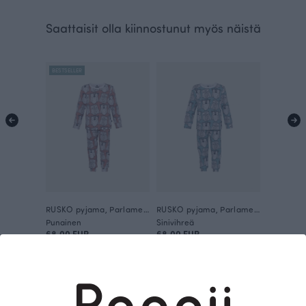
Saattaisit olla kiinnostunut myös näistä
BESTSELLER
RUSKO pyjama, Parlamentti
RUSKO pyjama, Parlamentti
Punainen
Sinivihreä
68.00 EUR
68.00 EUR
Tämä on Paapii