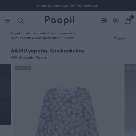
Suunniteltu Suomessa. Ommeltu Suomessa.
0
Lapset
/
Lasten vaatteet
/
Lasten yövaatteet
/
AAMU yöpaita, Kirsikankukka, tunturi - ruoste
Takaisin
AAMU yöpaita, Kirsikankukka
AAMU yöpaita, Sininen
BESTSELLER
BESTSE