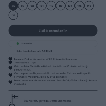
86
92
98
104
116
110
122
128
140
134
Lisää ostoskoriin
Saatavilla
Katso toimituskulut
alk. 4.90 EUR
Ilmainen Postnordin toimitus yli 100 € tilauksille Suomessa.
Toimitusaika 1 - 3 pv
Osta huoletta. Vaatteilla sekä kodin tuotteilla on 30 päivän vaihto- ja
palautusoikeus.
Osta helposti tutuilla ja turvallisilla maksutavoilla. Mukana verkkopankit,
korttimaksu, MobilePay, lasku 30 pv ja osamaksu.
Maksa vasta, kun olet saanut tuotteen. Laskulla 30 päivän kuluton ja koroton
maksuaika.
Suunniteltu ja valmistettu Suomessa.