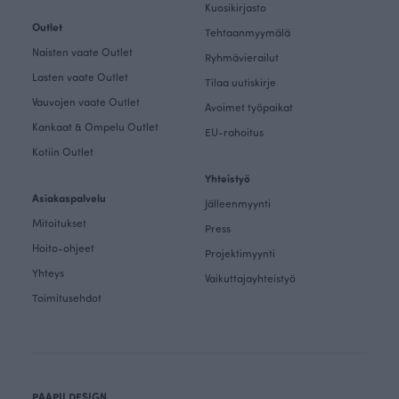
Kuosikirjasto
Outlet
Tehtaanmyymälä
Naisten vaate Outlet
Ryhmävierailut
Lasten vaate Outlet
Tilaa uutiskirje
Vauvojen vaate Outlet
Avoimet työpaikat
Kankaat & Ompelu Outlet
EU-rahoitus
Kotiin Outlet
Yhteistyö
Asiakaspalvelu
Jälleenmyynti
Mitoitukset
Press
Hoito-ohjeet
Projektimyynti
Yhteys
Vaikuttajayhteistyö
Toimitusehdot
PAAPII DESIGN