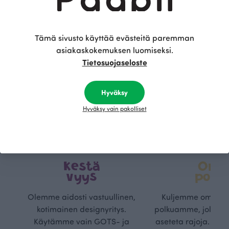
Tämä sivusto käyttää evästeitä paremman
asiakaskokemuksen luomiseksi.
Tietosuojaseloste
Hyväksy
Hyväksy vain pakolliset
Kestä
Oma
vyys
polk
Olemme aidosti vastuullinen,
Kuljemme omaa, v
kotimainen designyritys.
polkuamme, jolla lu
Käytämme vain GOTS- ja
aseteta rajoja. Mei