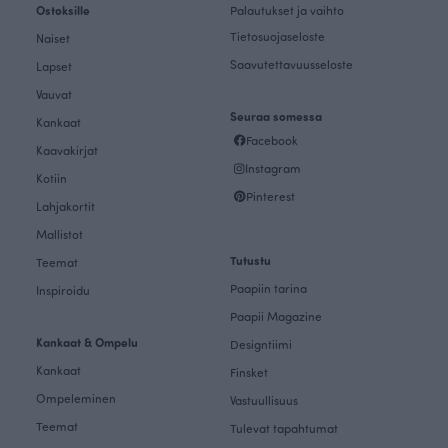
Ostoksille
Palautukset ja vaihto
Tietosuojaseloste
Naiset
Saavutettavuusseloste
Lapset
Vauvat
Seuraa somessa
Kankaat
Facebook
Kaavakirjat
Instagram
Kotiin
Pinterest
Lahjakortit
Mallistot
Tutustu
Teemat
Paapiin tarina
Inspiroidu
Paapii Magazine
Kankaat & Ompelu
Designtiimi
Kankaat
Finsket
Ompeleminen
Vastuullisuus
Teemat
Tulevat tapahtumat