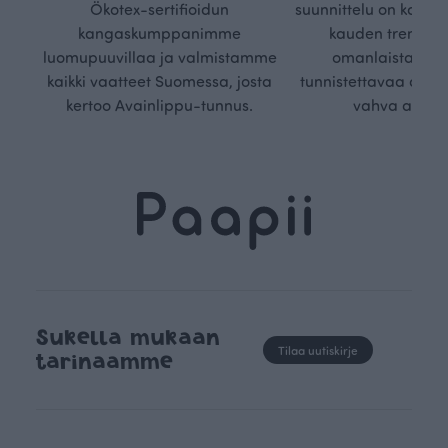
Ökotex-sertifioidun
suunnittelu on kaikk
kangaskumppanimme
kauden trendejä
luomupuuvillaa ja valmistamme
omanlaista, aja
kaikki vaatteet Suomessa, josta
tunnistettavaa desig
kertoo Avainlippu-tunnus.
vahva arvop
Sukella mukaan
Tilaa uutiskirje
tarinaamme