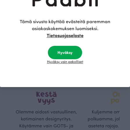
Tämä sivusto käyttää evästeitä paremman
asiakaskokemuksen luomiseksi.
Tietosuojaseloste
Hyväksy
Hyväksy vain pakolliset
Kestä
Oma
vyys
polk
Olemme aidosti vastuullinen,
Kuljemme omaa, v
kotimainen designyritys.
polkuamme, jolla lu
Käytämme vain GOTS- ja
aseteta rajoja. Mei