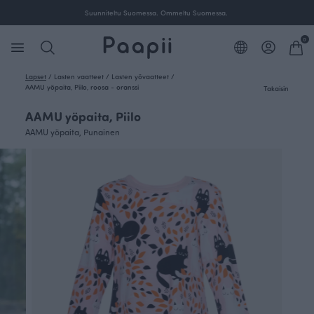
Suunniteltu Suomessa. Ommeltu Suomessa.
0
Lapset
/
Lasten vaatteet
/
Lasten yövaatteet
/
AAMU yöpaita, Piilo, roosa - oranssi
Takaisin
AAMU yöpaita, Piilo
AAMU yöpaita, Punainen