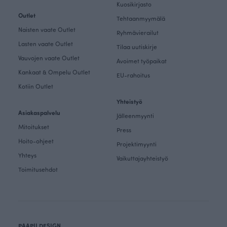
Kuosikirjasto
Outlet
Tehtaanmyymälä
Naisten vaate Outlet
Ryhmävierailut
Lasten vaate Outlet
Tilaa uutiskirje
Vauvojen vaate Outlet
Avoimet työpaikat
Kankaat & Ompelu Outlet
EU-rahoitus
Kotiin Outlet
Yhteistyö
Asiakaspalvelu
Jälleenmyynti
Mitoitukset
Press
Hoito-ohjeet
Projektimyynti
Yhteys
Vaikuttajayhteistyö
Toimitusehdot
PAAPII DESIGN