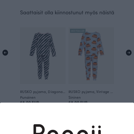
Saattaisit olla kiinnostunut myös näistä
BESTSELLER
RUSKO pyjama, Diagonaali
RUSKO pyjama, Vintage autot
Punainen
Sininen
68.00 EUR
68.00 EUR
Tämä on Paapii