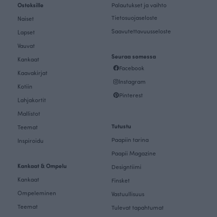
Ostoksille
Palautukset ja vaihto
Tietosuojaseloste
Naiset
Saavutettavuusseloste
Lapset
Vauvat
Seuraa somessa
Kankaat
Facebook
Kaavakirjat
Instagram
Kotiin
Pinterest
Lahjakortit
Mallistot
Tutustu
Teemat
Paapiin tarina
Inspiroidu
Paapii Magazine
Kankaat & Ompelu
Designtiimi
Kankaat
Finsket
Ompeleminen
Vastuullisuus
Teemat
Tulevat tapahtumat