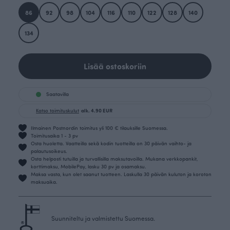
86
92
98
104
116
110
122
128
140
134
Lisää ostoskoriin
Saatavilla
Katso toimituskulut
alk. 4.90 EUR
Ilmainen Postnordin toimitus yli 100 € tilauksille Suomessa.
Toimitusaika 1 - 3 pv
Osta huoletta. Vaatteilla sekä kodin tuotteilla on 30 päivän vaihto- ja
palautusoikeus.
Osta helposti tutuilla ja turvallisilla maksutavoilla. Mukana verkkopankit,
korttimaksu, MobilePay, lasku 30 pv ja osamaksu.
Maksa vasta, kun olet saanut tuotteen. Laskulla 30 päivän kuluton ja koroton
maksuaika.
Suunniteltu ja valmistettu Suomessa.