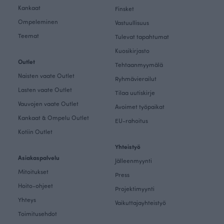
Kankaat
Finsket
Ompeleminen
Vastuullisuus
Teemat
Tulevat tapahtumat
Kuosikirjasto
Outlet
Tehtaanmyymälä
Naisten vaate Outlet
Ryhmävierailut
Lasten vaate Outlet
Tilaa uutiskirje
Vauvojen vaate Outlet
Avoimet työpaikat
Kankaat & Ompelu Outlet
EU-rahoitus
Kotiin Outlet
Yhteistyö
Asiakaspalvelu
Jälleenmyynti
Mitoitukset
Press
Hoito-ohjeet
Projektimyynti
Yhteys
Vaikuttajayhteistyö
Toimitusehdot