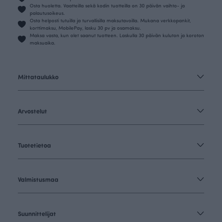
Osta huoletta. Vaatteilla sekä kodin tuotteilla on 30 päivän vaihto- ja
palautusoikeus.
Osta helposti tutuilla ja turvallisilla maksutavoilla. Mukana verkkopankit,
korttimaksu, MobilePay, lasku 30 pv ja osamaksu.
Maksa vasta, kun olet saanut tuotteen. Laskulla 30 päivän kuluton ja koroton
maksuaika.
Mittataulukko
Arvostelut
Tuotetietoa
Valmistusmaa
Suunnittelijat