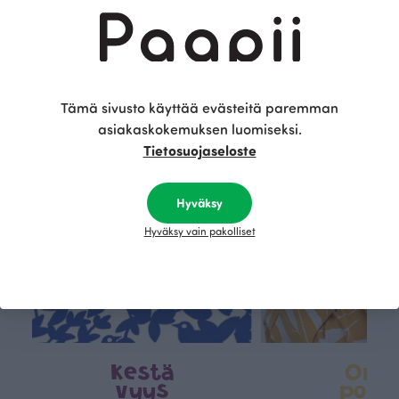
Tämä on Paapii
Tämä sivusto käyttää evästeitä paremman
asiakaskokemuksen luomiseksi.
Tietosuojaseloste
Hyväksy
Hyväksy vain pakolliset
Kestä
Oma
vyys
polk