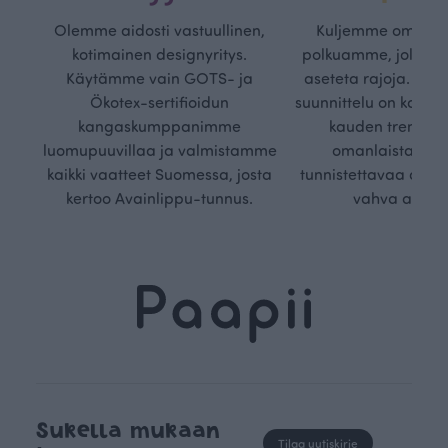
Olemme aidosti vastuullinen,
Kuljemme omaa, v
kotimainen designyritys.
polkuamme, jolla lu
Käytämme vain GOTS- ja
aseteta rajoja. Mei
Ökotex-sertifioidun
suunnittelu on kaikk
kangaskumppanimme
kauden trendejä
luomupuuvillaa ja valmistamme
omanlaista, aja
kaikki vaatteet Suomessa, josta
tunnistettavaa desig
kertoo Avainlippu-tunnus.
vahva arvop
Sukella mukaan
Tilaa uutiskirje