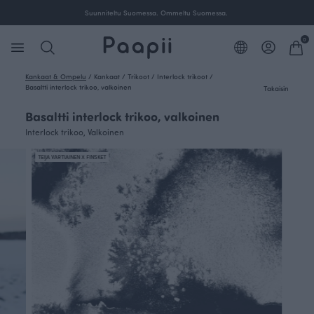
Suunniteltu Suomessa. Ommeltu Suomessa.
0
Kankaat & Ompelu
/
Kankaat
/
Trikoot
/
Interlock trikoot
/
Basaltti interlock trikoo, valkoinen
Takaisin
Basaltti interlock trikoo, valkoinen
Interlock trikoo, Valkoinen
TEIJA VARTIAINEN X FINSKET