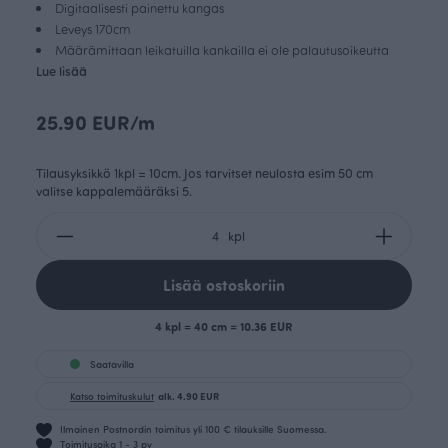
Digitaalisesti painettu kangas
Leveys 170cm
Määrämittaan leikatuilla kankailla ei ole palautusoikeutta
Lue lisää
25.90 EUR/m
Tilausyksikkö 1kpl = 10cm. Jos tarvitset neulosta esim 50 cm
valitse kappalemääräksi 5.
kpl
Lisää ostoskoriin
4 kpl = 40 cm = 10.36 EUR
Saatavilla
Katso toimituskulut
alk. 4.90 EUR
Ilmainen Postnordin toimitus yli 100 € tilauksille Suomessa.
Toimitusaika 1 - 3 pv