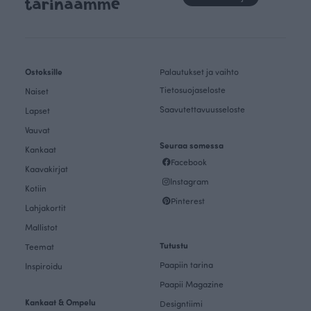
tarinaamme
Ostoksille
Palautukset ja vaihto
Tietosuojaseloste
Naiset
Saavutettavuusseloste
Lapset
Vauvat
Seuraa somessa
Kankaat
Facebook
Kaavakirjat
Instagram
Kotiin
Pinterest
Lahjakortit
Mallistot
Tutustu
Teemat
Paapiin tarina
Inspiroidu
Paapii Magazine
Kankaat & Ompelu
Designtiimi