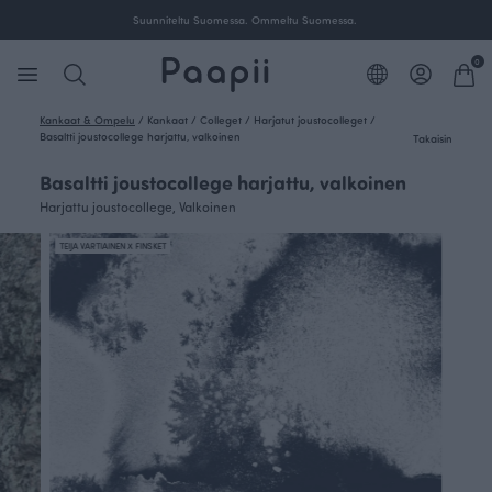
Suunniteltu Suomessa. Ommeltu Suomessa.
0
Kankaat & Ompelu
/
Kankaat
/
Colleget
/
Harjatut joustocolleget
/
Basaltti joustocollege harjattu, valkoinen
Takaisin
Basaltti joustocollege harjattu, valkoinen
Harjattu joustocollege, Valkoinen
TEIJA VARTIAINEN X FINSKET