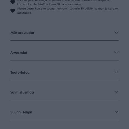
korttimaksu, MobilePay, lasku 30 pv ja osamaksu.
Maksa vasta, kun olet saanut tuotteen. Laskulla 30 päivän kuluton ja koroton
maksuaika.
Mittataulukko
Arvostelut
Tuotetietoa
Valmistusmaa
Suunnittelijat