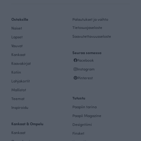
Ostoksille
Palautukset ja vaihto
Tietosuojaseloste
Naiset
Saavutettavuusseloste
Lapset
Vauvat
Seuraa somessa
Kankaat
Facebook
Kaavakirjat
Instagram
Kotiin
Pinterest
Lahjakortit
Mallistot
Tutustu
Teemat
Paapiin tarina
Inspiroidu
Paapii Magazine
Kankaat & Ompelu
Designtiimi
Kankaat
Finsket