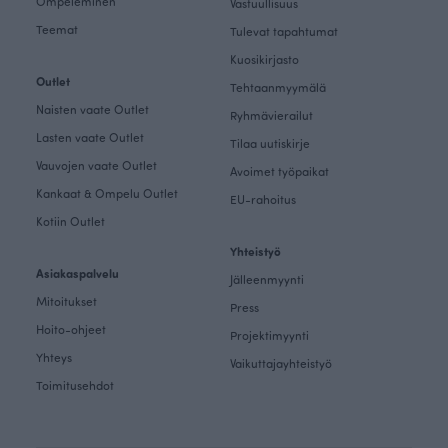
Ompeleminen
Vastuullisuus
Teemat
Tulevat tapahtumat
Kuosikirjasto
Outlet
Tehtaanmyymälä
Naisten vaate Outlet
Ryhmävierailut
Lasten vaate Outlet
Tilaa uutiskirje
Vauvojen vaate Outlet
Avoimet työpaikat
Kankaat & Ompelu Outlet
EU-rahoitus
Kotiin Outlet
Yhteistyö
Asiakaspalvelu
Jälleenmyynti
Mitoitukset
Press
Hoito-ohjeet
Projektimyynti
Yhteys
Vaikuttajayhteistyö
Toimitusehdot