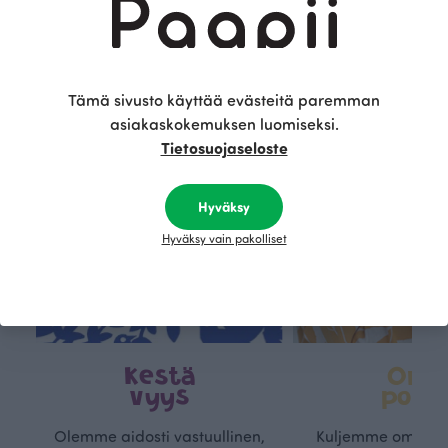
Tämä on Paapii
Tämä sivusto käyttää evästeitä paremman
asiakaskokemuksen luomiseksi.
Tietosuojaseloste
Hyväksy
Hyväksy vain pakolliset
Kestä
Oma
vyys
polk
Olemme aidosti vastuullinen,
Kuljemme omaa, v