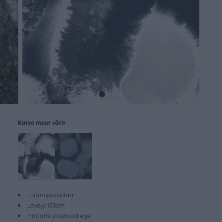
Katso muut värit
Luomupuuvillaa
Leveys 155cm
Harjattu joustocollege