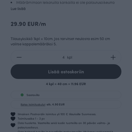
Määrämittaan leikatuilla kankailla ei ole palautusoikeutta
Lue lisää
29.90 EUR/m
Tilausyksikkö 1kpl = 10cm. Jos tarvitset neulosta esim 50 cm
valitse kappalemääräksi 5.
kpl
Lisää ostoskoriin
4 kpl = 40 cm = 11.96 EUR
Saatavilla
Katso toimituskulut
alk. 4.90 EUR
Ilmainen Postnordin toimitus yli 100 € tilauksille Suomessa.
Toimitusaika 1 - 3 pv
Osta huoletta. Vaatteilla sekä kodin tuotteilla on 30 päivän vaihto- ja
palautusoikeus.
Osta helposti tutuilla ja turvallisilla maksutavoilla. Mukana verkkopankit,