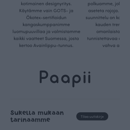
kotimainen designyritys.
polkuamme, jolla lu
Käytämme vain GOTS- ja
aseteta rajoja. Mei
Ökotex-sertifioidun
suunnittelu on kaikk
kangaskumppanimme
kauden trendejä
luomupuuvillaa ja valmistamme
omanlaista, aja
kaikki vaatteet Suomessa, josta
tunnistettavaa desig
kertoo Avainlippu-tunnus.
vahva arvop
Sukella mukaan
Tilaa uutiskirje
tarinaamme