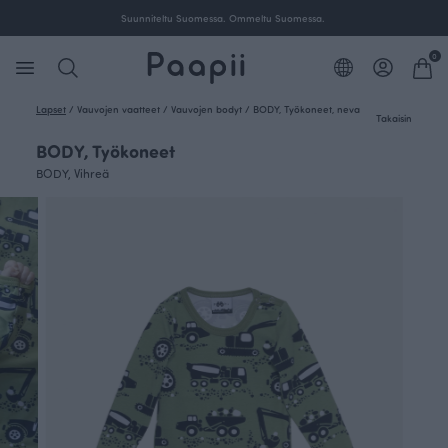
Suunniteltu Suomessa. Ommeltu Suomessa.
0
Lapset
/
Vauvojen vaatteet
/
Vauvojen bodyt
/
BODY, Työkoneet, neva
Takaisin
BODY, Työkoneet
BODY, Vihreä