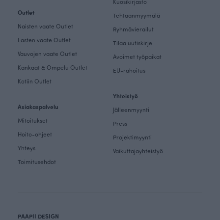
Kuosikirjasto
Outlet
Tehtaanmyymälä
Naisten vaate Outlet
Ryhmävierailut
Lasten vaate Outlet
Tilaa uutiskirje
Vauvojen vaate Outlet
Avoimet työpaikat
Kankaat & Ompelu Outlet
EU-rahoitus
Kotiin Outlet
Yhteistyö
Asiakaspalvelu
Jälleenmyynti
Mitoitukset
Press
Hoito-ohjeet
Projektimyynti
Yhteys
Vaikuttajayhteistyö
Toimitusehdot
PAAPII DESIGN