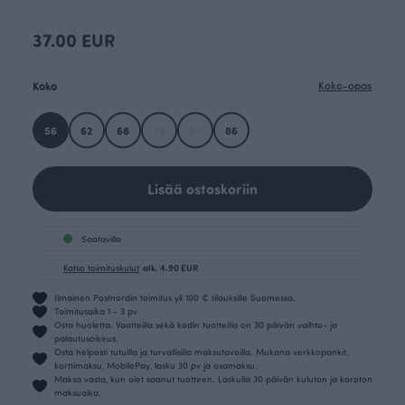
37.00 EUR
Koko
Koko-opas
56
62
68
74
80
86
Lisää ostoskoriin
Saatavilla
Katso toimituskulut
alk. 4.90 EUR
Ilmainen Postnordin toimitus yli 100 € tilauksille Suomessa.
Toimitusaika 1 - 3 pv
Osta huoletta. Vaatteilla sekä kodin tuotteilla on 30 päivän vaihto- ja
palautusoikeus.
Osta helposti tutuilla ja turvallisilla maksutavoilla. Mukana verkkopankit,
korttimaksu, MobilePay, lasku 30 pv ja osamaksu.
Maksa vasta, kun olet saanut tuotteen. Laskulla 30 päivän kuluton ja koroton
maksuaika.