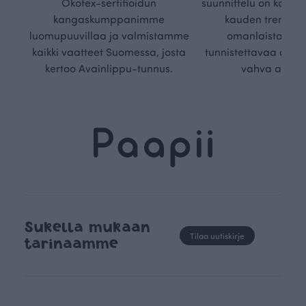
Ökotex-sertifioidun
suunnittelu on kaikk
kangaskumppanimme
kauden trendejä
luomupuuvillaa ja valmistamme
omanlaista, aja
kaikki vaatteet Suomessa, josta
tunnistettavaa desig
kertoo Avainlippu-tunnus.
vahva arvop
Sukella mukaan
Tilaa uutiskirje
tarinaamme