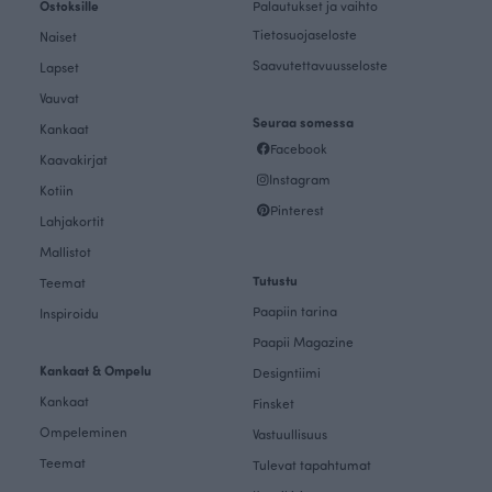
Ostoksille
Palautukset ja vaihto
Tietosuojaseloste
Naiset
Saavutettavuusseloste
Lapset
Vauvat
Seuraa somessa
Kankaat
Facebook
Kaavakirjat
Instagram
Kotiin
Pinterest
Lahjakortit
Mallistot
Tutustu
Teemat
Paapiin tarina
Inspiroidu
Paapii Magazine
Kankaat & Ompelu
Designtiimi
Kankaat
Finsket
Ompeleminen
Vastuullisuus
Teemat
Tulevat tapahtumat