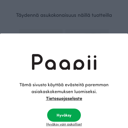
Täydennä asukokonaisuus näillä tuotteilla
Tämä sivusto käyttää evästeitä paremman
asiakaskokemuksen luomiseksi.
LULLA haalari, Työkoneet
VAUVAN PEITTO, Työkoneet
53.00 EUR
49.00 EUR
Tietosuojaseloste
Hyväksy
Tämä on Paapii
Hyväksy vain pakolliset