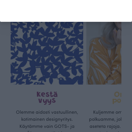
Kestä
Oma
vyys
polk
Olemme aidosti vastuullinen,
Kuljemme omaa, v
kotimainen designyritys.
polkuamme, jolla lu
Käytämme vain GOTS- ja
aseteta rajoja. Mei