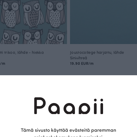
i trikoo, lähde - hiekka
Joustocollege harjattu, lähde
Sinivihreä
R/m
19.90 EUR/m
Tämä on Paapii
Tämä sivusto käyttää evästeitä paremman