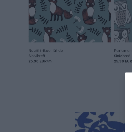
Nuutti trikoo, lähde
Parlamentt
Sinivihreä
Sinivihreä
25.90 EUR/m
25.90 EU