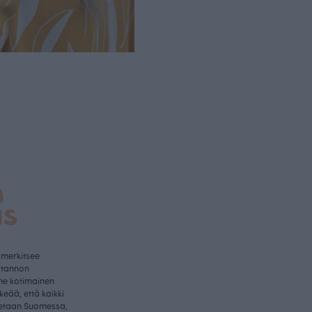
a
us
 merkitsee
otannon
me kotimainen
rkeää, että kaikki
etaan Suomessa,