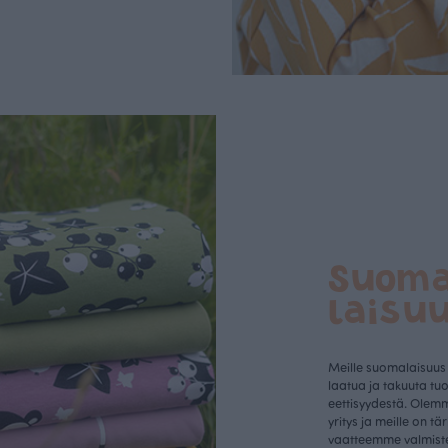
Suom
laisu
Meille suomalaisuus
laatua ja takuuta tu
eettisyydestä. Olem
yritys ja meille on tä
vaatteemme valmist