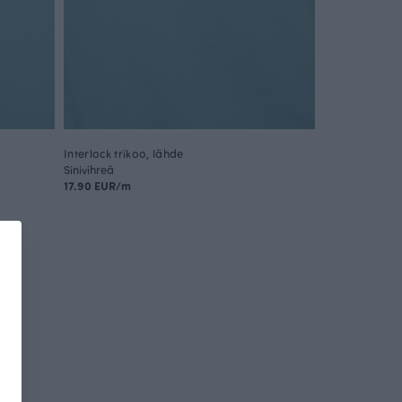
Interlock trikoo, lähde
Ribbitrikoo, l
Sinivihreä
Sinivihreä
17.90 EUR/m
17.90 EUR/m