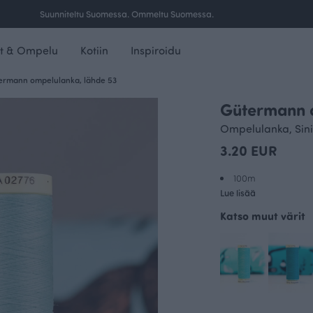
Ilmainen toimitus yli 100 € tilauksille Suomessa.
t & Ompelu
Kotiin
Inspiroidu
ermann ompelulanka, lähde 53
Gütermann 
Ompelulanka, Sini
3.20 EUR
100m
Lue lisää
Katso muut värit