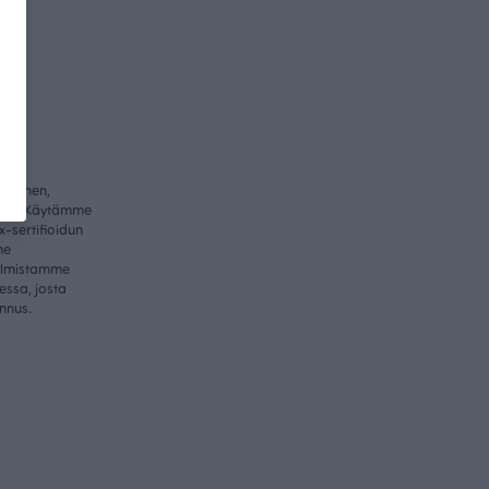
ullinen,
itys. Käytämme
-sertifioidun
me
valmistamme
essa, josta
nnus.