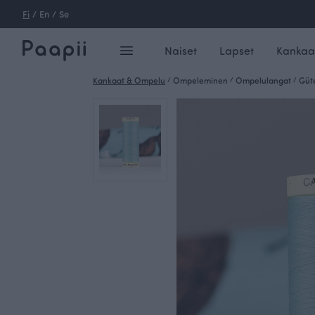
Fi
/
En
/
Se
Naiset
Lapset
Kankaa
Kankaat & Ompelu
/
Ompeleminen
/
Ompelulangat
/
Güt