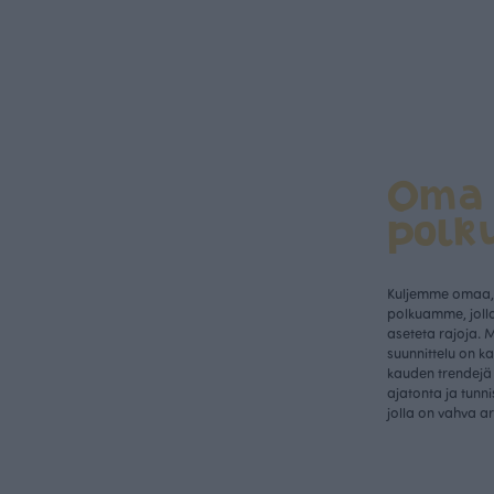
Oma
polk
Kuljemme omaa, 
polkuamme, jolla
aseteta rajoja. 
suunnittelu on k
kauden trendejä 
ajatonta ja tunn
jolla on vahva a