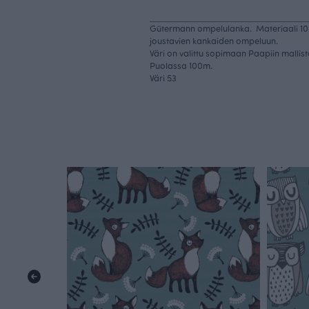
Gütermann ompelulanka. Materiaali 100
joustavien kankaiden ompeluun.
Väri on valittu sopimaan Paapiin mallis
Puolassa 100m.
Väri 53