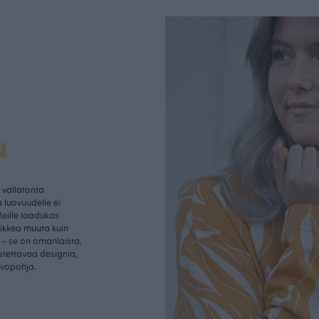
u
vallatonta
 luovuudelle ei
Meille laadukas
aikkea muuta kuin
– se on omanlaista,
istettavaa designia,
rvopohja.