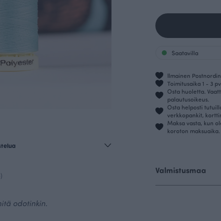
Saatavilla
Ilmainen Postnordin 
Toimitusaika 1 - 3 pv
Osta huoletta. Vaatt
palautusoikeus.
Osta helposti tutuil
verkkopankit, kortt
Maksa vasta, kun ol
koroton maksuaika.
stelua
Valmistusmaa
)
itä odotinkin.