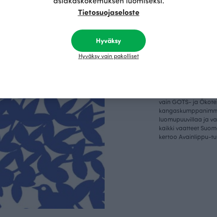
asiakaskokemuksen luomiseksi.
Tietosuojaseloste
Kestä
Hyväksy
vyys
Hyväksy vain pakolliset
Olemme aidosti vastu
kotimainen designyr
vain GOTS- ja Ökotex
kangaskumppanim
luomupuuvillaa ja 
kaikki vaatteet Suom
kertoo Avainlippu-tu