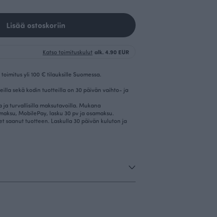
Lisää ostoskoriin
Katso toimituskulut
alk. 4.90 EUR
toimitus yli 100 € tilauksille Suomessa.
eilla sekä kodin tuotteilla on 30 päivän vaihto- ja
la ja turvallisilla maksutavoilla. Mukana
imaksu, MobilePay, lasku 30 pv ja osamaksu.
et saanut tuotteen. Laskulla 30 päivän kuluton ja