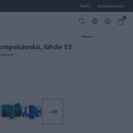
PaaPii
Asiakaspalvelu
0
Takaisin
ompelulanka, lähde 53
vihreä
+ 39