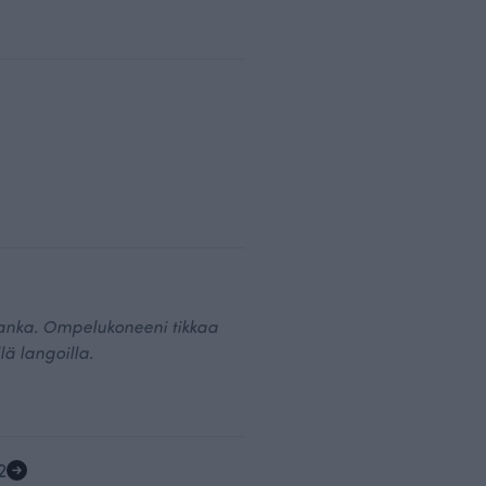
ulanka. Ompelukoneeni tikkaa
lä langoilla.
2