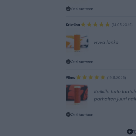
Osti tuotteen
Kristiina
(14.05.2026)
Hyvä lanka
Osti tuotteen
Vilma
(19.11.2025)
Kaikille tuttu laat
parhaiten juuri näil
Osti tuotteen
1