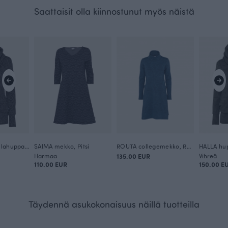
Saattaisit olla kiinnostunut myös näistä
KUURA merinovillahuppari, Käpälikkö
SAIMA mekko, Pitsi
ROUTA collegemekko, Rukinlapa
HALLA hup
Harmaa
135.00 EUR
Vihreä
110.00 EUR
150.00 E
Täydennä asukokonaisuus näillä tuotteilla