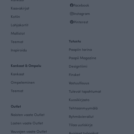
Facebook
Kaavakirjat
Instagram
Kotiin
Pinterest
Lahjakortit
Mallistot
Tutustu
Teemat
Paapiin tarina
Inspiroidu
Paapii Magazine
Kankaat & Ompelu
Designtiimi
Kankaat
Finsket
Ompeleminen
Vastuullisuus
Teemat
Tulevat tapahtumat
Kuosikirjasto
Outlet
Tehtaanmyymälä
Naisten vaate Outlet
Ryhmävierailut
Lasten vaate Outlet
Tilaa uutiskirje
Vauvojen vaate Outlet
Avoimet työpaikat