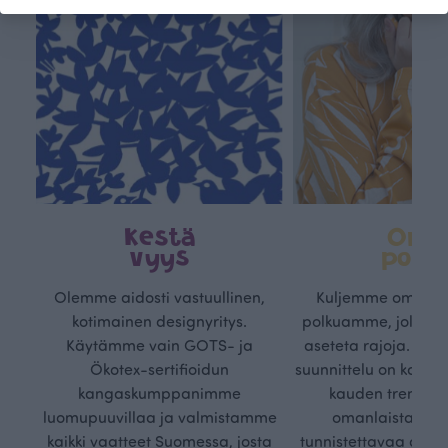
Kestä
Oma
vyys
polk
Olemme aidosti vastuullinen,
Kuljemme omaa, v
kotimainen designyritys.
polkuamme, jolla lu
Käytämme vain GOTS- ja
aseteta rajoja. Mei
Ökotex-sertifioidun
suunnittelu on kaikk
kangaskumppanimme
kauden trendejä
luomupuuvillaa ja valmistamme
omanlaista, aja
kaikki vaatteet Suomessa, josta
tunnistettavaa desig