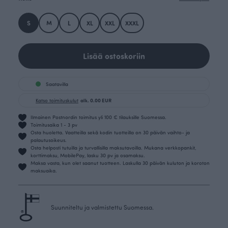
S
M
L
XL
XXL
XXXL
Lisää ostoskoriin
Saatavilla
Katso toimituskulut
alk. 0.00 EUR
Ilmainen Postnordin toimitus yli 100 € tilauksille Suomessa.
Toimitusaika 1 - 3 pv
Osta huoletta. Vaatteilla sekä kodin tuotteilla on 30 päivän vaihto- ja
palautusoikeus.
Osta helposti tutuilla ja turvallisilla maksutavoilla. Mukana verkkopankit,
korttimaksu, MobilePay, lasku 30 pv ja osamaksu.
Maksa vasta, kun olet saanut tuotteen. Laskulla 30 päivän kuluton ja koroton
maksuaika.
Suunniteltu ja valmistettu Suomessa.