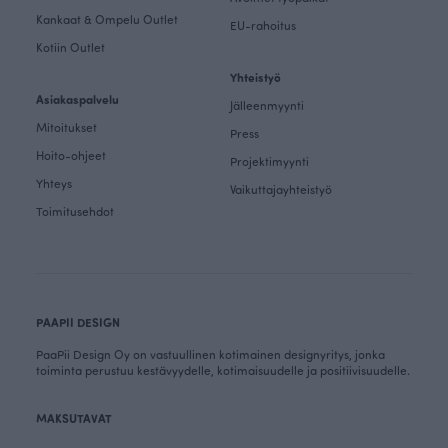
Kankaat & Ompelu Outlet
EU-rahoitus
Kotiin Outlet
Yhteistyö
Asiakaspalvelu
Jälleenmyynti
Mitoitukset
Press
Hoito-ohjeet
Projektimyynti
Yhteys
Vaikuttajayhteistyö
Toimitusehdot
PAAPII DESIGN
PaaPii Design Oy on vastuullinen kotimainen designyritys, jonka
toiminta perustuu kestävyydelle, kotimaisuudelle ja positiivisuudelle.
MAKSUTAVAT