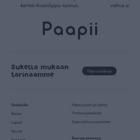
kertoo Avainlippu-tunnus.
vahva arvop
Sukella mukaan
Tilaa uutiskirje
tarinaamme
Ostoksille
Palautukset ja vaihto
Tietosuojaseloste
Naiset
Saavutettavuusseloste
Lapset
Vauvat
Seuraa somessa
Kankaat