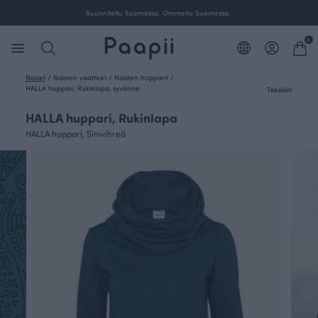
Ilmainen toimitus yli 100 € tilauksille Suomessa.
0
Naiset
/
Naisten vaatteet
/
Naisten hupparit
/
HALLA huppari, Rukinlapa, syvänne
Takaisin
HALLA huppari, Rukinlapa
HALLA huppari, Sinivihreä