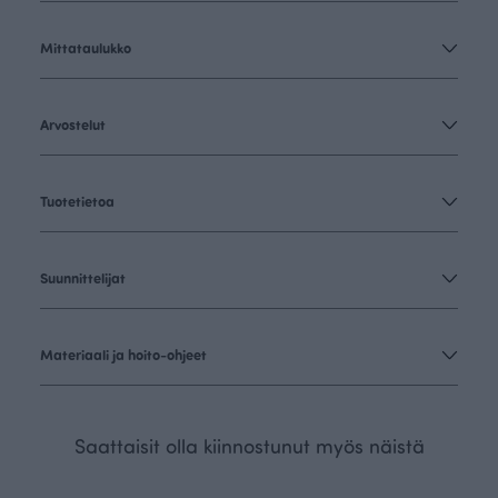
Mittataulukko
Arvostelut
Tuotetietoa
Suunnittelijat
Materiaali ja hoito-ohjeet
Saattaisit olla kiinnostunut myös näistä