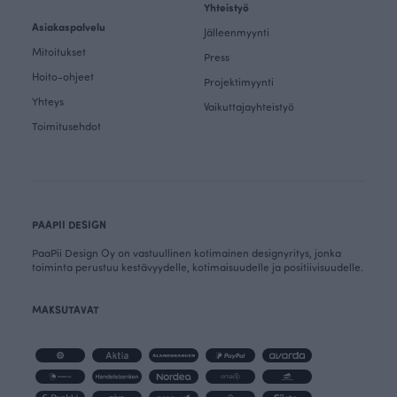
Yhteistyö
Asiakaspalvelu
Jälleenmyynti
Mitoitukset
Press
Hoito-ohjeet
Projektimyynti
Yhteys
Vaikuttajayhteistyö
Toimitusehdot
PAAPII DESIGN
PaaPii Design Oy on vastuullinen kotimainen designyritys, jonka
toiminta perustuu kestävyydelle, kotimaisuudelle ja positiivisuudelle.
MAKSUTAVAT