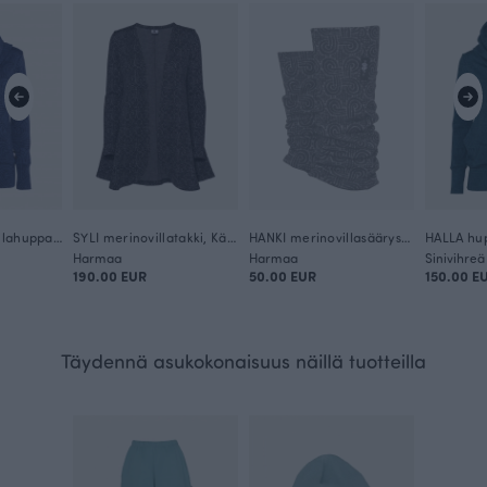
KUURA merinovillahuppari, Loop
SYLI merinovillatakki, Käpälikkö
HANKI merinovillasäärystimet, Käpälikkö
HALLA hup
Harmaa
Harmaa
Sinivihreä
190.00 EUR
50.00 EUR
150.00 E
Täydennä asukokonaisuus näillä tuotteilla