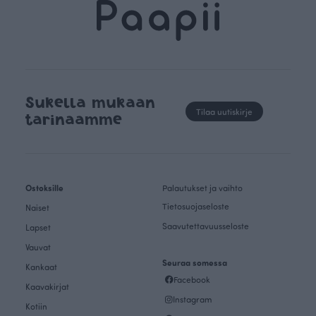
Sukella mukaan
Tilaa uutiskirje
tarinaamme
Ostoksille
Palautukset ja vaihto
Tietosuojaseloste
Naiset
Saavutettavuusseloste
Lapset
Vauvat
Seuraa somessa
Kankaat
Facebook
Kaavakirjat
Instagram
Kotiin