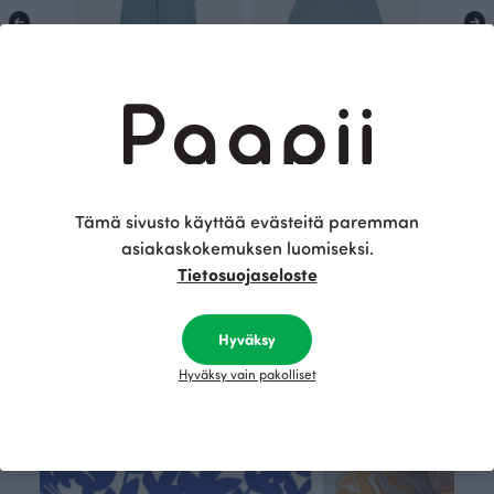
PINJA housut, lähde
PUUVILLAPIPO, lähde
Sinivihreä
Sinivihreä
120.00 EUR
35.00 EUR
Tämä sivusto käyttää evästeitä paremman
asiakaskokemuksen luomiseksi.
Tietosuojaseloste
Tämä on Paapii
Hyväksy
Hyväksy vain pakolliset