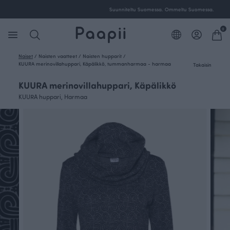
Ilmainen toimitus yli 100 € tilauksille Suomessa.
0
Naiset
/
Naisten vaatteet
/
Naisten hupparit
/
KUURA merinovillahuppari, Käpälikkö, tummanharmaa - harmaa
Takaisin
KUURA merinovillahuppari, Käpälikkö
KUURA huppari, Harmaa