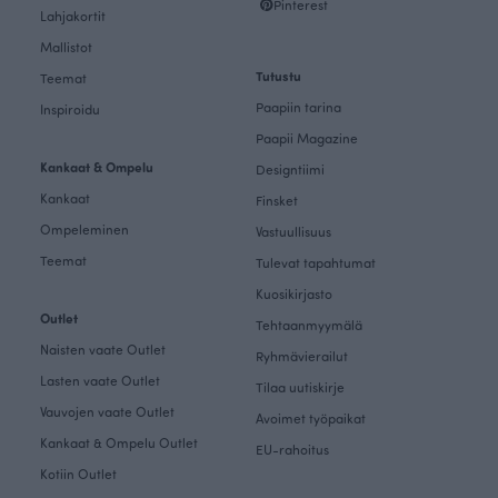
Pinterest
Lahjakortit
Mallistot
Tutustu
Teemat
Paapiin tarina
Inspiroidu
Paapii Magazine
Kankaat & Ompelu
Designtiimi
Kankaat
Finsket
Ompeleminen
Vastuullisuus
Teemat
Tulevat tapahtumat
Kuosikirjasto
Outlet
Tehtaanmyymälä
Naisten vaate Outlet
Ryhmävierailut
Lasten vaate Outlet
Tilaa uutiskirje
Vauvojen vaate Outlet
Avoimet työpaikat
Kankaat & Ompelu Outlet
EU-rahoitus
Kotiin Outlet