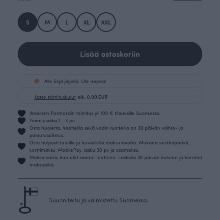
S
M
L
XL
XXL
Lisää ostoskoriin
Alle 5kpl jäljellä. Ole nopea!
Katso toimituskulut
alk. 0.00 EUR
Ilmainen Postnordin toimitus yli 100 € tilauksille Suomessa.
Toimitusaika 1 - 3 pv
Osta huoletta. Vaatteilla sekä kodin tuotteilla on 30 päivän vaihto- ja
palautusoikeus.
Osta helposti tutuilla ja turvallisilla maksutavoilla. Mukana verkkopankit,
korttimaksu, MobilePay, lasku 30 pv ja osamaksu.
Maksa vasta, kun olet saanut tuotteen. Laskulla 30 päivän kuluton ja koroton
maksuaika.
Suunniteltu ja valmistettu Suomessa.