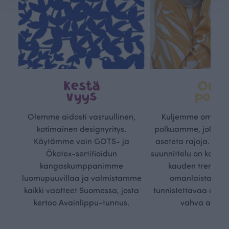
Kestä
Oma
vyys
polk
Olemme aidosti vastuullinen,
Kuljemme omaa, v
kotimainen designyritys.
polkuamme, jolla lu
Käytämme vain GOTS- ja
aseteta rajoja. Mei
Ökotex-sertifioidun
suunnittelu on kaikk
kangaskumppanimme
kauden trendejä
luomupuuvillaa ja valmistamme
omanlaista, aja
kaikki vaatteet Suomessa, josta
tunnistettavaa desig
kertoo Avainlippu-tunnus.
vahva arvop