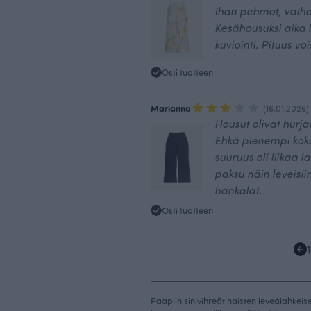
Ihan pehmot, vaihdo
Kesähousuksi aika
kuviointi. Pituus voi
Osti tuotteen
Marianna
(16.01.2026)
Housut olivat hurja
Ehkä pienempi koko
suuruus oli liikaa l
paksu näin leveisiin
hankalat.
Osti tuotteen
Paapiin sinivihreät naisten leveälahkeis