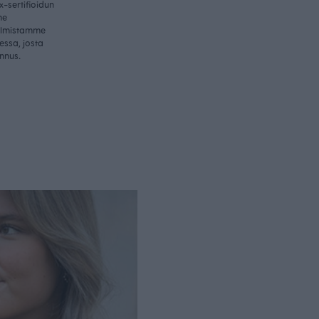
-sertifioidun
me
valmistamme
essa, josta
nnus.