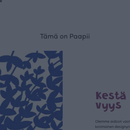
UR
Tämä on Paapii
Kestä
vyys
Olemme aidosti vastu
kotimainen designyr