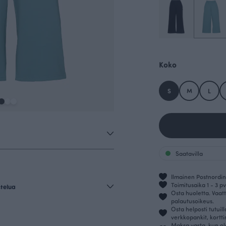
Koko
S
M
L
Saatavilla
Ilmainen Postnordin 
Toimitusaika 1 - 3 pv
stelua
Osta huoletta. Vaatt
palautusoikeus.
Osta helposti tutuil
verkkopankit, kortt
Maksa vasta, kun ol