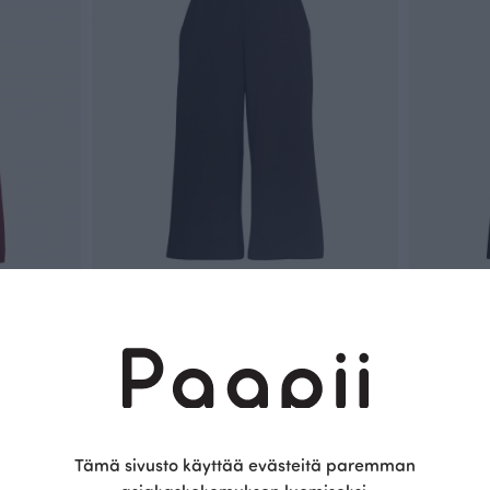
PINJA housut, kahvi
PINJA housu
Ruskea
Musta
120.00 EUR
120.00 EUR
Tämä sivusto käyttää evästeitä paremman
Täydennä asukokonaisuus näillä tuotteilla