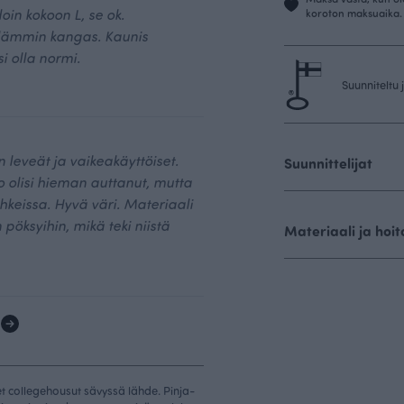
in kokoon L, se ok.
koroton maksuaika.
 lämmin kangas. Kaunis
si olla normi.
Suunniteltu
n leveät ja vaikeakäyttöiset.
Suunnittelijat
 olisi hieman auttanut, mutta
ahkeissa. Hyvä väri. Materiaali
 pöksyihin, mikä teki niistä
Materiaali ja hoit
1
et collegehousut sävyssä lähde. Pinja-