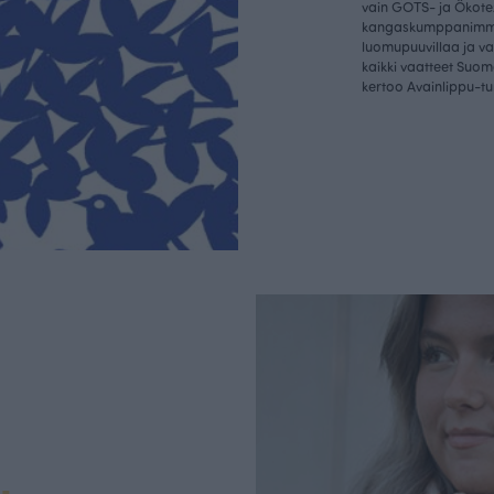
vain GOTS- ja Ökotex
kangaskumppanim
luomupuuvillaa ja 
kaikki vaatteet Suom
kertoo Avainlippu-tu