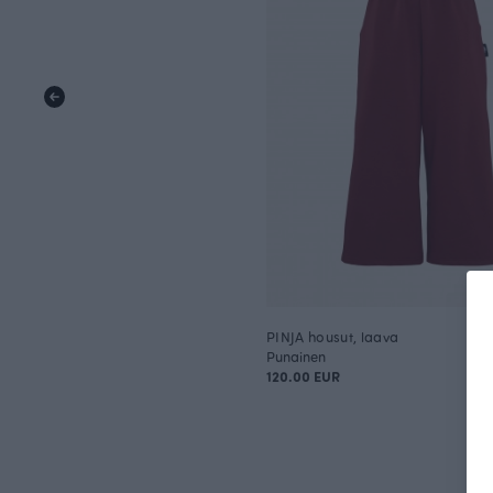
PINJA housut, laava
Punainen
120.00 EUR