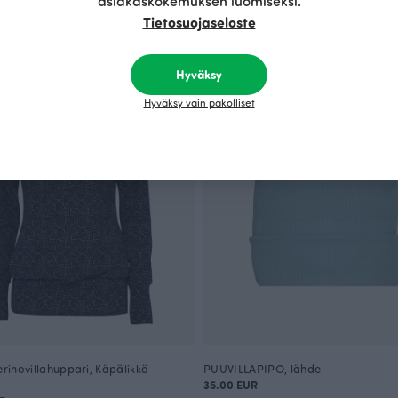
asiakaskokemuksen luomiseksi.
Tietosuojaseloste
Hyväksy
Hyväksy vain pakolliset
inovillahuppari, Käpälikkö
PUUVILLAPIPO, lähde
35.00 EUR