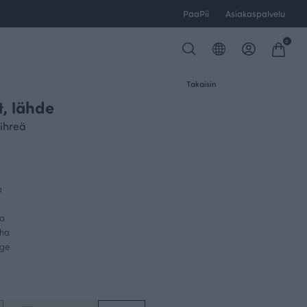
PaaPii
Asiakaspalvelu
0
Takaisin
t, lähde
vihreä
a
sa
uha
ege