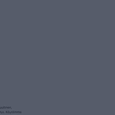
ullinen,
itys. Käytämme