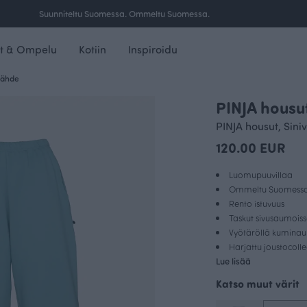
Suunniteltu Suomessa. Ommeltu Suomessa.
t & Ompelu
Kotiin
Inspiroidu
 lähde
PINJA housu
PINJA housut, Sini
120.00 EUR
Luomupuuvillaa
Ommeltu Suomess
Rento istuvuus
Taskut sivusaumois
Vyötäröllä kumina
Harjattu joustocoll
Lue lisää
Katso muut värit