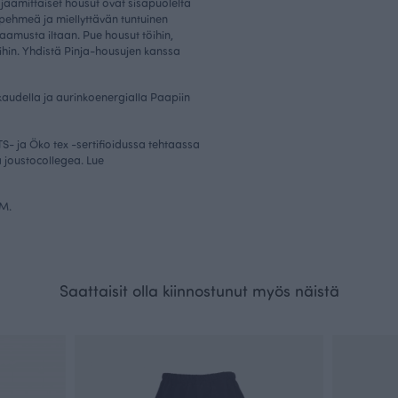
ajaamittaiset housut ovat sisäpuolelta
pehmeä ja miellyttävän tuntuinen
 aamusta iltaan. Pue housut töihin,
ihin. Yhdistä Pinja-housujen kanssa
audella ja aurinkoenergialla Paapiin
- ja Öko tex -sertifioidussa tehtaassa
a joustocollegea. Lue
 M.
Saattaisit olla kiinnostunut myös näistä