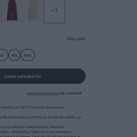
+ 1
Koko-opas
XL
XXL
XXXL
Lisää ostoskoriin
Katso toimituskulut
alk. 0.00 EUR
toimitus yli 100 € tilauksille Suomessa.
eilla sekä kodin tuotteilla on 30 päivän vaihto- ja
la ja turvallisilla maksutavoilla. Mukana
imaksu, MobilePay, lasku 30 pv ja osamaksu.
et saanut tuotteen. Laskulla 30 päivän kuluton ja