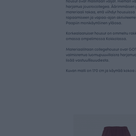
housut ovat malliltaan väljät. Hieman v
harjattua joustocollegea. Äärimmäisen 
materiaali takaa, että viihdyt housuissa
tapaamiseen ja vapaa-ajan aktiviteette
yläosa
Paapiin monikäyttöinen
.
Korkealaatuiset housut on ommeltu rakk
omassa ompelimossa Kokkolassa.
Materiaaliltaan collegehousut ovat GOTS
valmistettua luomupuuvillaista harjattu
vastuullisuudesta
lisää
.
Kuvan malli on 170 cm ja käyttää kokoa