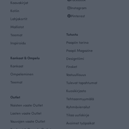
Kaavakirjat
Instagram
Kotiin
Pinterest
Lahjakortit
Mallistot
Tutustu
Teemat
Paapiin tarina
Inspiroidu
Paapii Magazine
Kankaat & Ompelu
Designtiimi
Kankaat
Finsket
Ompeleminen
Vastuullisuus
Teemat
Tulevat tapahtumat
Kuosikirjasto
Outlet
Tehtaanmyymälä
Naisten vaate Outlet
Ryhmävierailut
Lasten vaate Outlet
Tilaa uutiskirje
Vauvojen vaate Outlet
Avoimet työpaikat