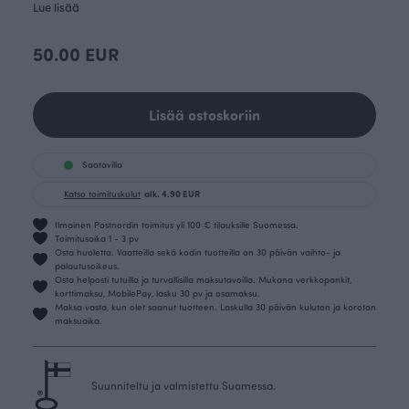
Lue lisää
50.00 EUR
Lisää ostoskoriin
Saatavilla
Katso toimituskulut
alk. 4.90 EUR
Ilmainen Postnordin toimitus yli 100 € tilauksille Suomessa.
Toimitusaika 1 - 3 pv
Osta huoletta. Vaatteilla sekä kodin tuotteilla on 30 päivän vaihto- ja
palautusoikeus.
Osta helposti tutuilla ja turvallisilla maksutavoilla. Mukana verkkopankit,
korttimaksu, MobilePay, lasku 30 pv ja osamaksu.
Maksa vasta, kun olet saanut tuotteen. Laskulla 30 päivän kuluton ja koroton
maksuaika.
Suunniteltu ja valmistettu Suomessa.