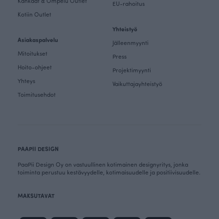
Kankaat & Ompelu Outlet
EU-rahoitus
Kotiin Outlet
Yhteistyö
Asiakaspalvelu
Jälleenmyynti
Mitoitukset
Press
Hoito-ohjeet
Projektimyynti
Yhteys
Vaikuttajayhteistyö
Toimitusehdot
PAAPII DESIGN
PaaPii Design Oy on vastuullinen kotimainen designyritys, jonka
toiminta perustuu kestävyydelle, kotimaisuudelle ja positiivisuudelle.
MAKSUTAVAT