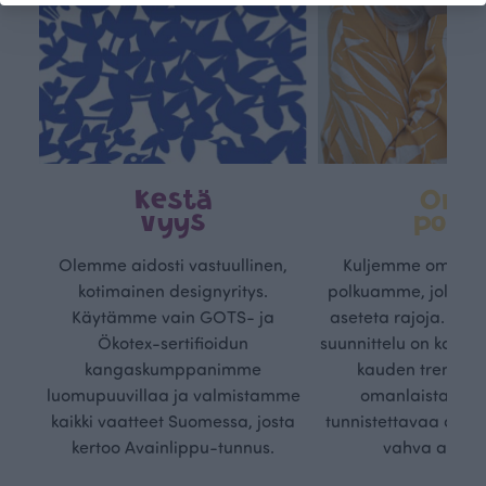
Kestä
Oma
vyys
polk
Olemme aidosti vastuullinen,
Kuljemme omaa, v
kotimainen designyritys.
polkuamme, jolla lu
Käytämme vain GOTS- ja
aseteta rajoja. Mei
Ökotex-sertifioidun
suunnittelu on kaikk
kangaskumppanimme
kauden trendejä
luomupuuvillaa ja valmistamme
omanlaista, aja
kaikki vaatteet Suomessa, josta
tunnistettavaa desig
kertoo Avainlippu-tunnus.
vahva arvop