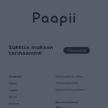
Sukella mukaan
Tilaa uutiskirje
tarinaamme
Ostoksille
Palautukset ja vaihto
Tietosuojaseloste
Naiset
Saavutettavuusseloste
Lapset
Vauvat
Seuraa somessa
Kankaat
Facebook