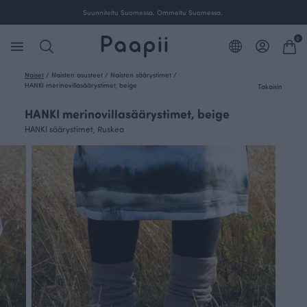
00 € tilauksille Suomessa.
Suunniteltu Suomessa. Omm
0
Naiset
/
Naisten asusteet
/
Naisten säärystimet
/
HANKI merinovillasäärystimet, beige
Takaisin
HANKI merinovillasäärystimet, beige
HANKI säärystimet, Ruskea