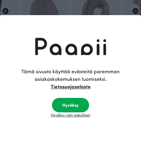
SILJA collegeleggins, musta
MERINOVILLAPIPO, beige
KINOS merinovillahuivi, beige
40.00 EUR
70.00 EUR
190.00 E
Tämä sivusto käyttää evästeitä paremman
asiakaskokemuksen luomiseksi.
Tietosuojaseloste
Tämä on Paapii
Hyväksy
Hyväksy vain pakolliset