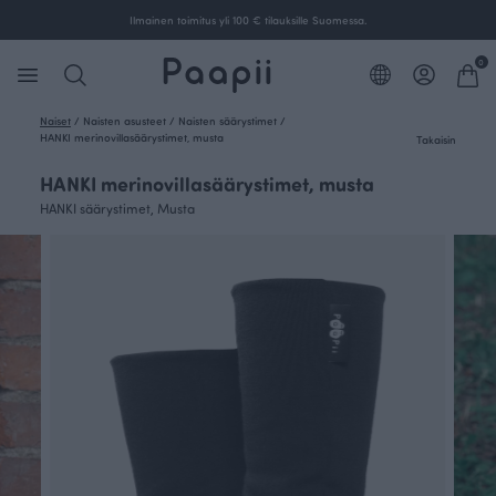
Ilmainen toimitus yli 100 € tilauksille Suomessa.
0
Naiset
/
Naisten asusteet
/
Naisten säärystimet
/
HANKI merinovillasäärystimet, musta
Takaisin
HANKI merinovillasäärystimet, musta
HANKI säärystimet, Musta