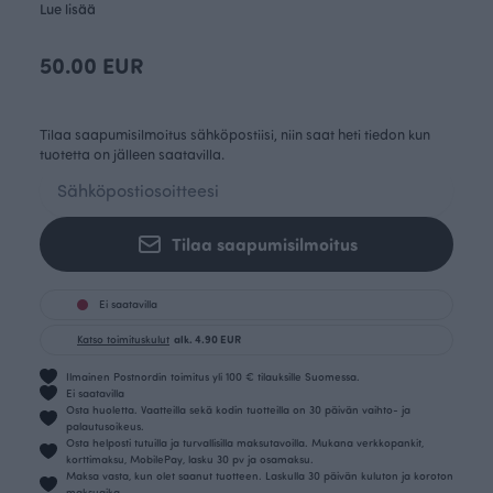
Lue lisää
50.00 EUR
Tilaa saapumisilmoitus sähköpostiisi, niin saat heti tiedon kun
tuotetta on jälleen saatavilla.
Tilaa saapumisilmoitus
Ei saatavilla
Katso toimituskulut
alk. 4.90 EUR
Ilmainen Postnordin toimitus yli 100 € tilauksille Suomessa.
Ei saatavilla
Osta huoletta. Vaatteilla sekä kodin tuotteilla on 30 päivän vaihto- ja
palautusoikeus.
Osta helposti tutuilla ja turvallisilla maksutavoilla. Mukana verkkopankit,
korttimaksu, MobilePay, lasku 30 pv ja osamaksu.
Maksa vasta, kun olet saanut tuotteen. Laskulla 30 päivän kuluton ja koroton
maksuaika.