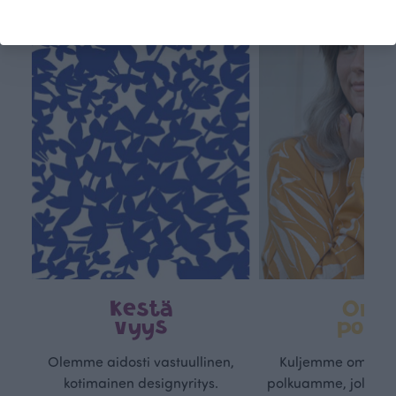
Kestä
Oma
vyys
polk
Olemme aidosti vastuullinen,
Kuljemme omaa, v
kotimainen designyritys.
polkuamme, jolla lu