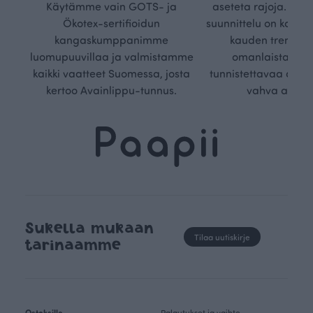
Käytämme vain GOTS- ja
aseteta rajoja. Mei
Ökotex-sertifioidun
suunnittelu on kaikk
kangaskumppanimme
kauden trendejä
luomupuuvillaa ja valmistamme
omanlaista, aja
kaikki vaatteet Suomessa, josta
tunnistettavaa desig
kertoo Avainlippu-tunnus.
vahva arvop
Sukella mukaan
Tilaa uutiskirje
tarinaamme
Ostoksille
Palautukset ja vaihto