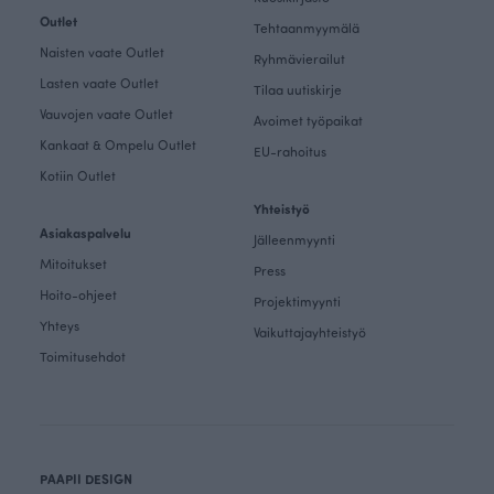
Outlet
Tehtaanmyymälä
Naisten vaate Outlet
Ryhmävierailut
Lasten vaate Outlet
Tilaa uutiskirje
Vauvojen vaate Outlet
Avoimet työpaikat
Kankaat & Ompelu Outlet
EU-rahoitus
Kotiin Outlet
Yhteistyö
Asiakaspalvelu
Jälleenmyynti
Mitoitukset
Press
Hoito-ohjeet
Projektimyynti
Yhteys
Vaikuttajayhteistyö
Toimitusehdot
PAAPII DESIGN