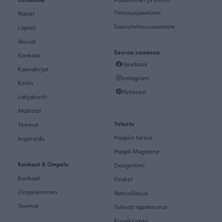
Tietosuojaseloste
Naiset
Saavutettavuusseloste
Lapset
Vauvat
Seuraa somessa
Kankaat
Facebook
Kaavakirjat
Instagram
Kotiin
Pinterest
Lahjakortit
Mallistot
Tutustu
Teemat
Paapiin tarina
Inspiroidu
Paapii Magazine
Kankaat & Ompelu
Designtiimi
Kankaat
Finsket
Ompeleminen
Vastuullisuus
Teemat
Tulevat tapahtumat
Kuosikirjasto