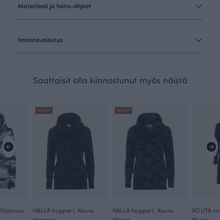
Materiaali ja hoito-ohjeet
Ilmastovaikutus
Saattaisit olla kiinnostunut myös näistä
OUTLET
OUTLET
iljaisuus
HALLA huppari, Ruusu
HALLA huppari, Ruusu
Harmaa
Vihreä
Musta