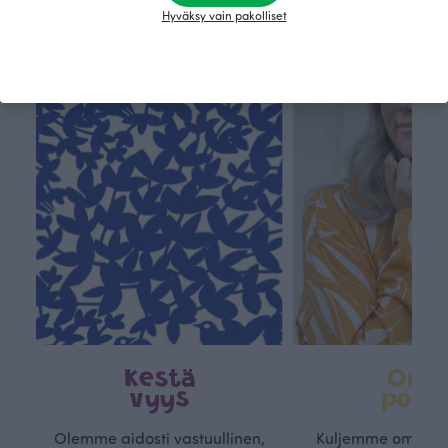
Hyväksy vain pakolliset
Tämä on Paapii
Kestä
Oma
vyys
polk
Olemme aidosti vastuullinen,
Kuljemme omaa, v