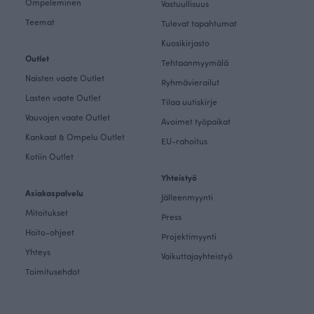
Ompeleminen
Vastuullisuus
Teemat
Tulevat tapahtumat
Kuosikirjasto
Outlet
Tehtaanmyymälä
Naisten vaate Outlet
Ryhmävierailut
Lasten vaate Outlet
Tilaa uutiskirje
Vauvojen vaate Outlet
Avoimet työpaikat
Kankaat & Ompelu Outlet
EU-rahoitus
Kotiin Outlet
Yhteistyö
Asiakaspalvelu
Jälleenmyynti
Mitoitukset
Press
Hoito-ohjeet
Projektimyynti
Yhteys
Vaikuttajayhteistyö
Toimitusehdot