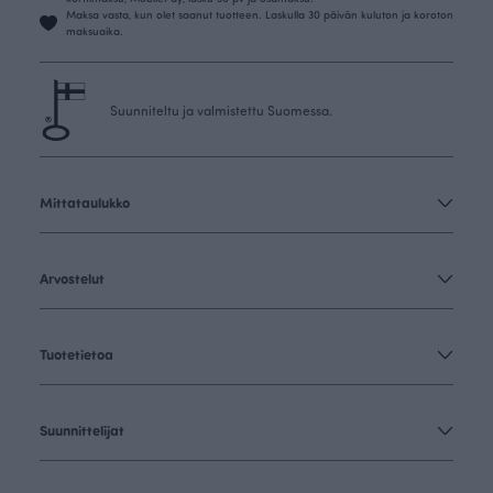
Maksa vasta, kun olet saanut tuotteen. Laskulla 30 päivän kuluton ja koroton
maksuaika.
Suunniteltu ja valmistettu Suomessa.
Mittataulukko
Arvostelut
Tuotetietoa
Suunnittelijat