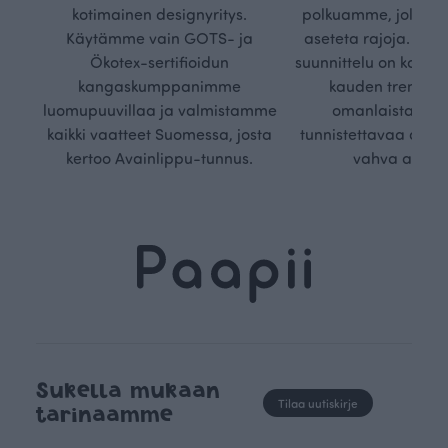
kotimainen designyritys.
polkuamme, jolla lu
Käytämme vain GOTS- ja
aseteta rajoja. Mei
Ökotex-sertifioidun
suunnittelu on kaikk
kangaskumppanimme
kauden trendejä
luomupuuvillaa ja valmistamme
omanlaista, aja
kaikki vaatteet Suomessa, josta
tunnistettavaa desig
kertoo Avainlippu-tunnus.
vahva arvop
Sukella mukaan
Tilaa uutiskirje
tarinaamme