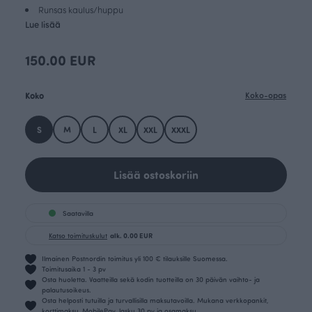
Runsas kaulus/huppu
Lue lisää
150.00 EUR
Koko
Koko-opas
S
M
L
XL
XXL
XXXL
Lisää ostoskoriin
Saatavilla
Katso toimituskulut
alk. 0.00 EUR
Ilmainen Postnordin toimitus yli 100 € tilauksille Suomessa.
Toimitusaika 1 - 3 pv
Osta huoletta. Vaatteilla sekä kodin tuotteilla on 30 päivän vaihto- ja
palautusoikeus.
Osta helposti tutuilla ja turvallisilla maksutavoilla. Mukana verkkopankit,
korttimaksu, MobilePay, lasku 30 pv ja osamaksu.