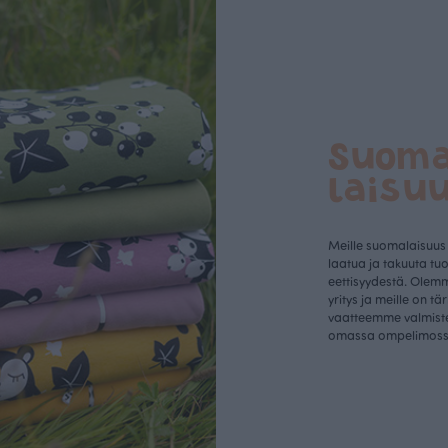
Suom
laisu
Meille suomalaisuus
laatua ja takuuta tu
eettisyydestä. Olem
yritys ja meille on tä
vaatteemme valmist
omassa ompelimos