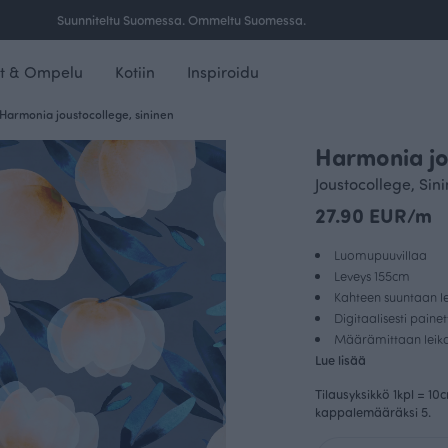
Ilmainen toimitus yli 100 € tilauksille Suomessa.
t & Ompelu
Kotiin
Inspiroidu
Harmonia joustocollege, sininen
Harmonia jo
Joustocollege, Sin
27.90 EUR/m
Luomupuuvillaa
Leveys 155cm
Kahteen suuntaan le
Digitaalisesti paine
Määrämittaan leikat
Lue lisää
Tilausyksikkö 1kpl = 10
kappalemääräksi 5.