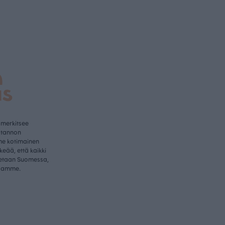
a
us
 merkitsee
otannon
me kotimainen
rkeää, että kaikki
etaan Suomessa,
samme.