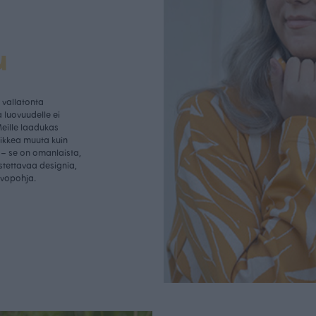
u
vallatonta
 luovuudelle ei
Meille laadukas
aikkea muuta kuin
– se on omanlaista,
istettavaa designia,
rvopohja.