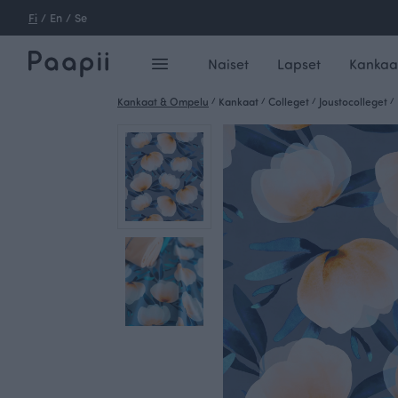
Fi
/
En
/
Se
Naiset
Lapset
Kankaa
Kankaat & Ompelu
/
Kankaat
/
Colleget
/
Joustocolleget
/