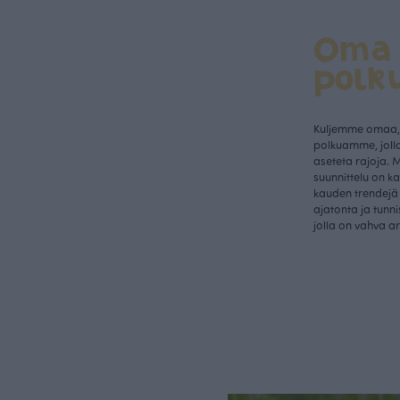
Oma
polk
Kuljemme omaa, 
polkuamme, jolla
aseteta rajoja. 
suunnittelu on k
kauden trendejä 
ajatonta ja tunn
jolla on vahva a