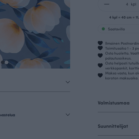
kpl
4 kpl = 40 cm = 11
Saatavilla
Ilmainen Postnordin 
Toimitusaika 1 - 3 pv
Osta huoletta. Vaatt
palautusoikeus.
Osta helposti tutuil
verkkopankit, kortt
Maksa vasta, kun ol
koroton maksuaika.
Valmistusmaa
vostelua
Suunnittelijat