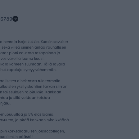
5
6
7
8
9
 hentoja isoja kukkia. Kuosin savuiset
 sekä viileä sininen antaa rauhallisen
atar pioni edustaa tasapainoa ja
vesiväreillä luoma kuosi.
leikata kahteen suuntaan. Tällä tavalla
a hukkapaloja syntyy vähemmän.
aalisesta aineistosta tulostamalla.
kaisten yksityiskohtien tarkan siirron
n tai seulojen rajoituksia. Kankaan
taa ja sillä voidaan toistaa
jälki.
mupuuvillaa ja 5% elastaania.
avuutta, ja pitää kankaan ryhdikkäänä.
piin korkealaatuisen joustocollegen,
 vuosienkin päästä!