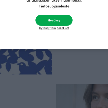
asiakaskokemuksen luomiseksi.
Tietosuojaseloste
Olemme aidosti vastu
kotimainen designyr
Hyväksy
vain GOTS- ja Ökotex
kangaskumppanim
Hyväksy vain pakolliset
luomupuuvillaa ja 
kaikki vaatteet Suom
kertoo Avainlippu-tu