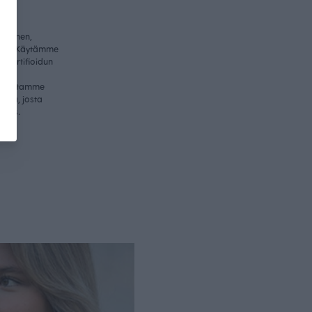
ullinen,
itys. Käytämme
-sertifioidun
me
valmistamme
essa, josta
nnus.