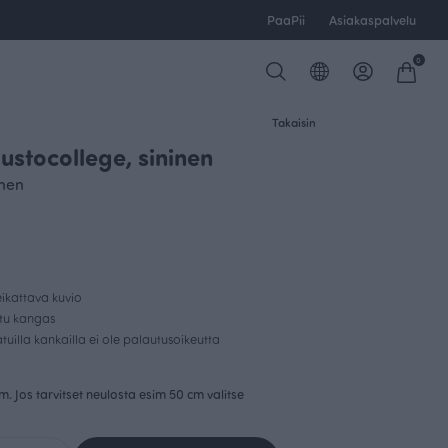
PaaPii
Asiakaspalvelu
0
Takaisin
ustocollege, sininen
inen
ikattava kuvio
ttu kangas
uilla kankailla ei ole palautusoikeutta
cm. Jos tarvitset neulosta esim 50 cm valitse