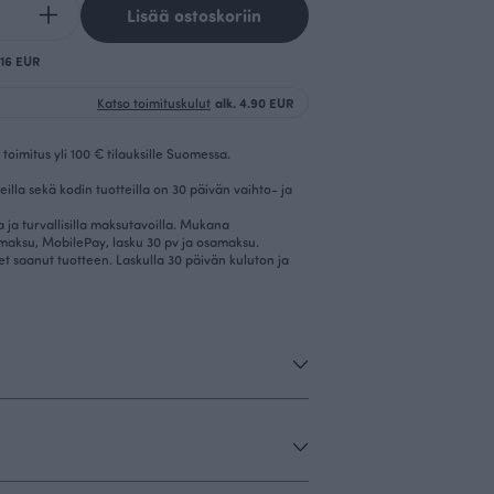
Lisää ostoskoriin
.16 EUR
Katso toimituskulut
alk. 4.90 EUR
toimitus yli 100 € tilauksille Suomessa.
eilla sekä kodin tuotteilla on 30 päivän vaihto- ja
la ja turvallisilla maksutavoilla. Mukana
imaksu, MobilePay, lasku 30 pv ja osamaksu.
et saanut tuotteen. Laskulla 30 päivän kuluton ja