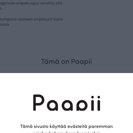
gginsien ompelu sujuu vaivatta, sillä
ä.
egekangasta vaatteen ompeluun? Katso
tusta
.
Tämä on Paapii
Kestä
Tämä sivusto käyttää evästeitä paremman
vyys