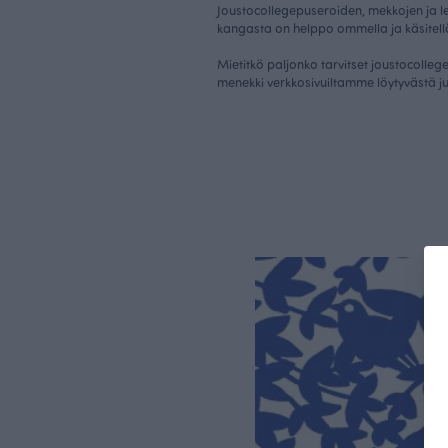
Joustocollegepuseroiden, mekkojen ja le
kangasta on helppo ommella ja käsitell
Mietitkö paljonko tarvitset joustocoll
menekki verkkosivuiltamme löytyvästä
ju