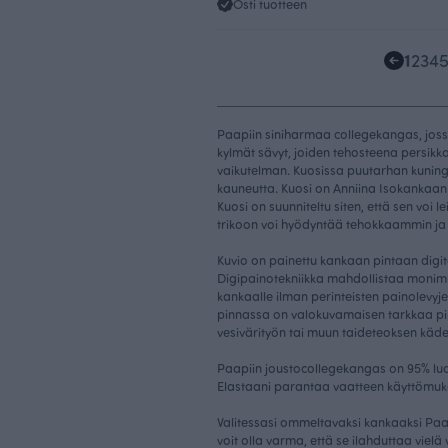
Osti tuotteen
1
2
3
4
Paapiin siniharmaa collegekangas, jossa
kylmät sävyt, joiden tehosteena persikka
vaikutelman. Kuosissa puutarhan kuning
kauneutta. Kuosi on Anniina Isokankaan 
Kuosi on suunniteltu siten, että sen voi 
trikoon voi hyödyntää tehokkaammin j
Kuvio on painettu kankaan pintaan digit
Digipainotekniikka mahdollistaa monimut
kankaalle ilman perinteisten painolevyje
pinnassa on valokuvamaisen tarkkaa pin
vesivärityön tai muun taideteoksen käden
Paapiin joustocollegekangas on 95% luo
Elastaani parantaa vaatteen käyttömuk
Valitessasi ommeltavaksi kankaaksi Paa
voit olla varma, että se ilahduttaa vielä