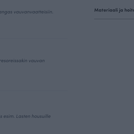
Materiaali ja hoit
angas vauvanvaatteisiin.
 resoreissakin vauvan
 esim. Lasten housuille