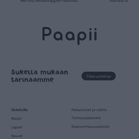
Sukella mukaan
Tilaa uutiskirje
tarinaamme
Ostoksille
Palautukset ja vaihto
Tietosuojaseloste
Naiset
Saavutettavuusseloste
Lapset
Vauvat