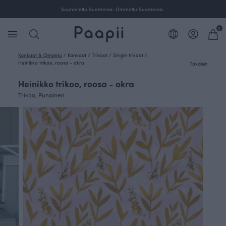
Ilmainen toimitus yli 100 € tilauksille Suomessa.
0
Kankaat & Ompelu
/
Kankaat
/
Trikoot
/
Single trikoot
/
Heinikko trikoo, roosa - okra
Takaisin
Heinikko trikoo, roosa - okra
Trikoo, Punainen