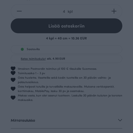
kpl
Lisää ostoskoriin
4 kpl = 40 cm = 10.36 EUR
Saatavilla
Katso toimituskulut
alk. 4.90 EUR
Ilmainen Postnordin toimitus yli 100 € tilauksille Suomessa.
Toimitusaika 1 - 3 pv
Osta huoletta. Vaatteilla sekä kodin tuotteilla on 30 päivän vaihto- ja
palautusoikeus.
Osta helposti tutuilla ja turvallisilla maksutavoilla. Mukana verkkopankit,
korttimaksu, MobilePay, lasku 30 pv ja osamaksu.
Maksa vasta, kun olet saanut tuotteen. Laskulla 30 päivän kuluton ja koroton
maksuaika.
Mittataulukko