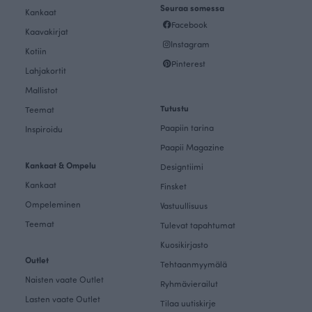
Seuraa somessa
Kankaat
Facebook
Kaavakirjat
Instagram
Kotiin
Pinterest
Lahjakortit
Mallistot
Tutustu
Teemat
Paapiin tarina
Inspiroidu
Paapii Magazine
Kankaat & Ompelu
Designtiimi
Kankaat
Finsket
Ompeleminen
Vastuullisuus
Teemat
Tulevat tapahtumat
Kuosikirjasto
Outlet
Tehtaanmyymälä
Naisten vaate Outlet
Ryhmävierailut
Lasten vaate Outlet
Tilaa uutiskirje