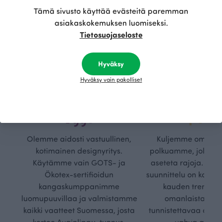
Tämä sivusto käyttää evästeitä paremman
asiakaskokemuksen luomiseksi.
Tietosuojaseloste
Hyväksy
Hyväksy vain pakolliset
Kestä
Oma
vyys
polk
Olemme aidosti vastuullinen,
Kuljemme omaa, v
kotimainen designyritys.
polkuamme, jolla lu
Käytämme vain GOTS- ja
aseteta rajoja. Mei
Ökotex-sertifioidun
suunnittelu on kaikk
kangaskumppanimme
kauden trendejä
luomupuuvillaa ja valmistamme
omanlaista, aja
kaikki vaatteet Suomessa, josta
tunnistettavaa desig
kertoo Avainlippu-tunnus.
vahva arvop