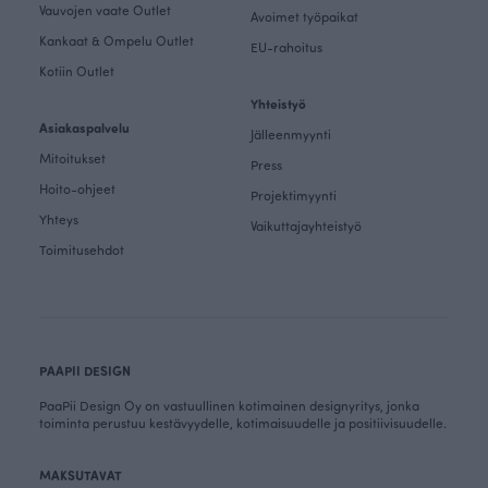
Vauvojen vaate Outlet
Avoimet työpaikat
Kankaat & Ompelu Outlet
EU-rahoitus
Kotiin Outlet
Yhteistyö
Asiakaspalvelu
Jälleenmyynti
Mitoitukset
Press
Hoito-ohjeet
Projektimyynti
Yhteys
Vaikuttajayhteistyö
Toimitusehdot
PAAPII DESIGN
PaaPii Design Oy on vastuullinen kotimainen designyritys, jonka
toiminta perustuu kestävyydelle, kotimaisuudelle ja positiivisuudelle.
MAKSUTAVAT