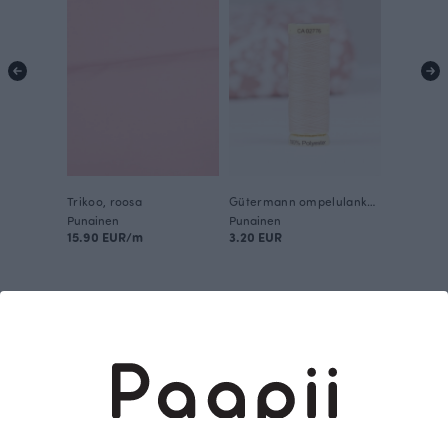
Trikoo, roosa
Gütermann ompelulanka, roosa 658
Punainen
Punainen
15.90 EUR/m
3.20 EUR
Tämä on Paapii