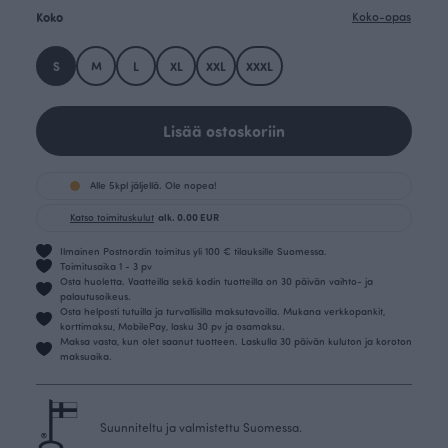
Koko
Koko-opas
S
M
L
XL
XXL
XXXL
Lisää ostoskoriin
Alle 5kpl jäljellä. Ole nopea!
Katso toimituskulut
alk. 0.00 EUR
Ilmainen Postnordin toimitus yli 100 € tilauksille Suomessa.
Toimitusaika 1 - 3 pv
Osta huoletta. Vaatteilla sekä kodin tuotteilla on 30 päivän vaihto- ja
palautusoikeus.
Osta helposti tutuilla ja turvallisilla maksutavoilla. Mukana verkkopankit,
korttimaksu, MobilePay, lasku 30 pv ja osamaksu.
Maksa vasta, kun olet saanut tuotteen. Laskulla 30 päivän kuluton ja koroton
maksuaika.
Suunniteltu ja valmistettu Suomessa.