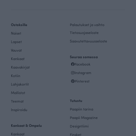
Ostoksille
Palautukset ja vaihto
Tietosuojaseloste
Naiset
Saavutettavuusseloste
Lapset
Vauvat
Seuraa somessa
Kankaat
Facebook
Kaavakirjat
Instagram
Kotiin
Pinterest
Lahjakortit
Mallistot
Tutustu
Teemat
Paapiin tarina
Inspiroidu
Paapii Magazine
Kankaat & Ompelu
Designtiimi
Kankaat
Finsket