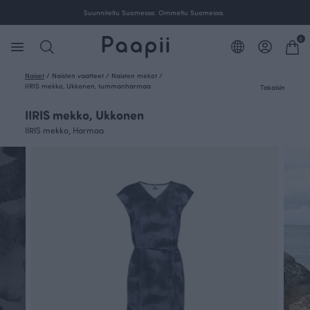
Ilmainen toimitus yli 100 € tilauksille Suomessa.
0
Naiset
/
Naisten vaatteet
/
Naisten mekot
/
IIRIS mekko, Ukkonen, tummanharmaa
Takaisin
IIRIS mekko, Ukkonen
IIRIS mekko, Harmaa