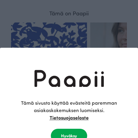
Tämä on Paapii
Tämä sivusto käyttää evästeitä paremman
asiakaskokemuksen luomiseksi.
Tietosuojaseloste
Kestä
Oma
vyys
polk
Hyväksy