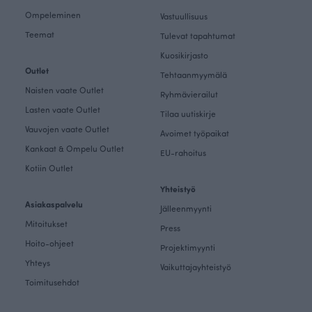
Ompeleminen
Vastuullisuus
Teemat
Tulevat tapahtumat
Kuosikirjasto
Outlet
Tehtaanmyymälä
Naisten vaate Outlet
Ryhmävierailut
Lasten vaate Outlet
Tilaa uutiskirje
Vauvojen vaate Outlet
Avoimet työpaikat
Kankaat & Ompelu Outlet
EU-rahoitus
Kotiin Outlet
Yhteistyö
Asiakaspalvelu
Jälleenmyynti
Mitoitukset
Press
Hoito-ohjeet
Projektimyynti
Yhteys
Vaikuttajayhteistyö
Toimitusehdot