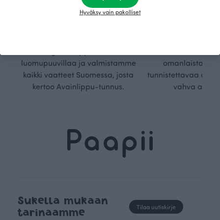
Olemme aidosti vastuullinen,
Kuljemme omaa, v
Hyväksy vain pakolliset
kotimainen designyritys.
polkuamme, jolla lu
Käytämme vain GOTS- ja
aseteta rajoja. Mei
Ökotex-sertifioidun
suunnittelu on kaikk
kangaskumppanimme
kauden trendejä
luomupuuvillaa ja valmistamme
omanlaista, aja
kaikki vaatteet Suomessa, josta
tunnistettavaa desig
kertoo Avainlippu-tunnus.
vahva arvop
Sukella mukaan
Tilaa uutiskirje
tarinaamme