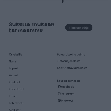
Sukella mukaan
Tilaa uutiskirje
tarinaamme
Ostoksille
Palautukset ja vaihto
Tietosuojaseloste
Naiset
Saavutettavuusseloste
Lapset
Vauvat
Seuraa somessa
Kankaat
Facebook
Kaavakirjat
Instagram
Kotiin
Pinterest
Lahjakortit
Mallistot