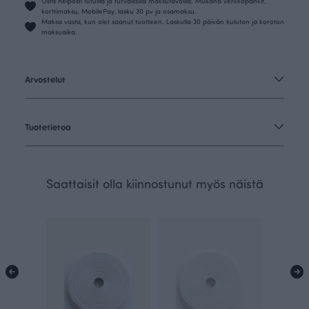
Osta helposti tutuilla ja turvallisilla maksutavoilla. Mukana verkkopankit,
korttimaksu, MobilePay, lasku 30 pv ja osamaksu.
Maksa vasta, kun olet saanut tuotteen. Laskulla 30 päivän kuluton ja koroton
maksuaika.
Arvostelut
Tuotetietoa
Saattaisit olla kiinnostunut myös näistä