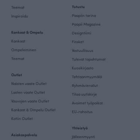
Tutustu
Teemat
Paapiin tarina
Inspiroidu
Paapii Magazine
Kankaat & Ompelu
Designtiimi
Kankaat
Finsket
Ompeleminen
Vastuullisuus
Teemat
Tulevat tapahtumat
Kuosikirjasto
Outlet
Tehtaanmyymälä
Naisten vaate Outlet
Ryhmävierailut
Lasten vaate Outlet
Tilaa uutiskirje
Vauvojen vaate Outlet
Avoimet työpaikat
Kankaat & Ompelu Outlet
EU-rahoitus
Kotiin Outlet
Yhteistyö
Asiakaspalvelu
Jälleenmyynti