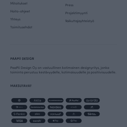
Mitoitukset
Press
Hoito-ohjeet
Projektimyynti
Yhteys
Vaikuttajayhteistyö
Toimitusehdot
PAAPII DESIGN
PaaPii Design Oy on vastuullinen kotimainen designyritys, jonka
toiminta perustuu kestävyydelle, kotimaisuudelle ja positiivisuudelle.
MAKSUTAVAT