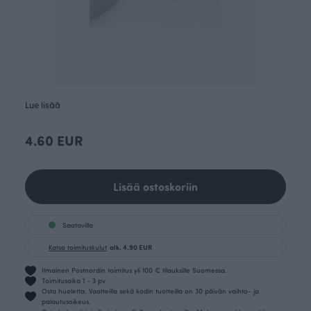
Lue lisää
4.60 EUR
Lisää ostoskoriin
Saatavilla
Katso toimituskulut
alk. 4.90 EUR
Ilmainen Postnordin toimitus yli 100 € tilauksille Suomessa.
Toimitusaika 1 - 3 pv
Osta huoletta. Vaatteilla sekä kodin tuotteilla on 30 päivän vaihto- ja
palautusoikeus.