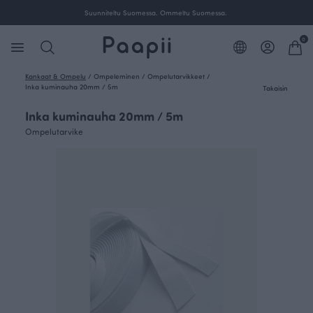
Suunniteltu Suomessa. Ommeltu Suomessa.
0
Kankaat & Ompelu
/
Ompeleminen
/
Ompelutarvikkeet
/
Inka kuminauha 20mm / 5m
Takaisin
Inka kuminauha 20mm / 5m
Ompelutarvike