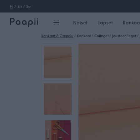
Fi
/
En
/
Se
Naiset
Lapset
Kankaa
Kankaat & Ompelu
/
Kankaat
/
Colleget
/
Joustocolleget
/