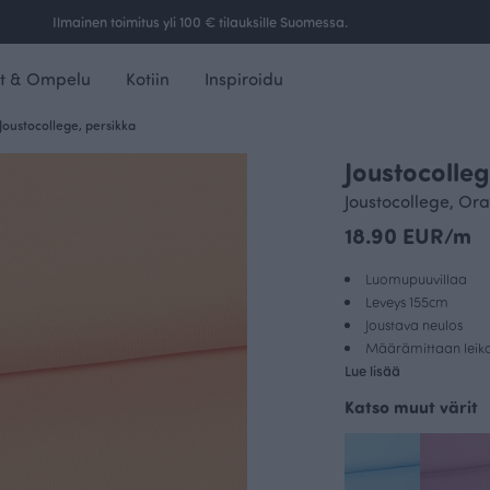
Ilmainen toimitus yli 100 € tilauksille Suomessa.
t & Ompelu
Kotiin
Inspiroidu
Joustocollege, persikka
Joustocolleg
Joustocollege, Ora
18.90 EUR/m
Luomupuuvillaa
Leveys 155cm
Joustava neulos
Määrämittaan leikat
Lue lisää
Katso muut värit