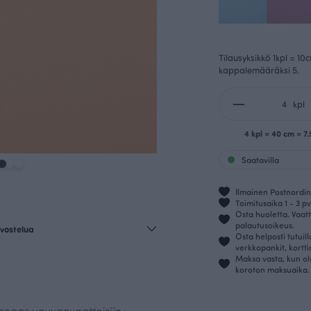
Tilausyksikkö 1kpl = 10
kappalemääräksi 5.
kpl
4 kpl = 40 cm = 7
Saatavilla
Ilmainen Postnordin 
Toimitusaika 1 - 3 pv
Osta huoletta. Vaatt
palautusoikeus.
vostelua
Osta helposti tutuil
verkkopankit, kortt
Maksa vasta, kun ol
koroton maksuaika.
angas vauvanvaatteisiin.