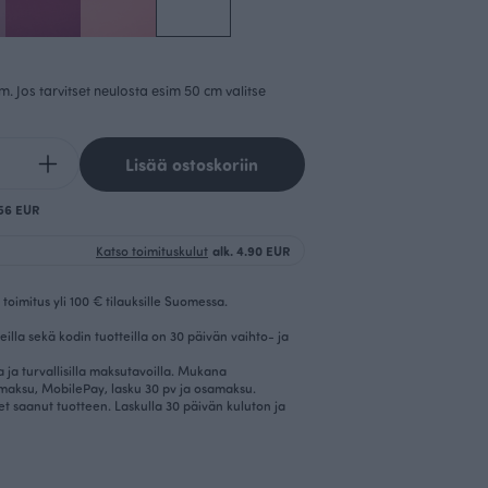
cm. Jos tarvitset neulosta esim 50 cm valitse
Lisää ostoskoriin
.56 EUR
Katso toimituskulut
alk. 4.90 EUR
toimitus yli 100 € tilauksille Suomessa.
eilla sekä kodin tuotteilla on 30 päivän vaihto- ja
la ja turvallisilla maksutavoilla. Mukana
imaksu, MobilePay, lasku 30 pv ja osamaksu.
et saanut tuotteen. Laskulla 30 päivän kuluton ja