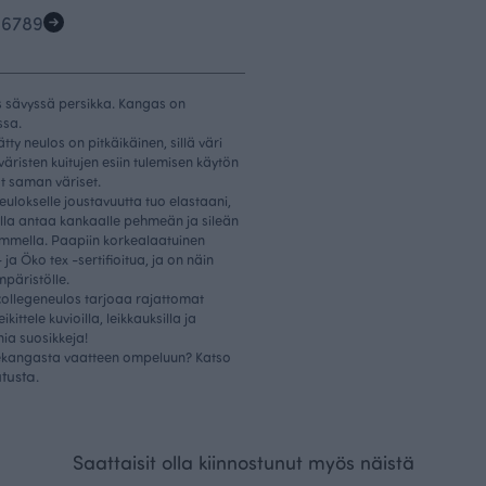
5
6
7
8
9
s sävyssä persikka. Kangas on
ssa.
tty neulos on pitkäikäinen, sillä väri
väristen kuitujen esiin tulemisen käytön
at saman väriset.
ulokselle joustavuutta tuo elastaani,
lla antaa kankaalle pehmeän ja sileän
 ommella. Paapiin korkealaatuinen
a Öko tex -sertifioitua, ja on näin
mpäristölle.
collegeneulos tarjoaa rajattomat
ttele kuvioilla, leikkauksilla ja
nia suosikkeja!
egekangasta vaatteen ompeluun? Katso
utusta
.
Saattaisit olla kiinnostunut myös näistä