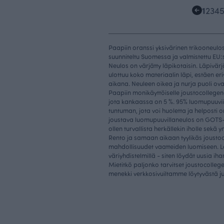
1
2
3
4
Paapiin oranssi yksivärinen trikooneulo
suunniteltu Suomessa ja valmistettu EU:
Neulos on värjätty läpikotaisin. Läpivärjä
ulottuu koko materiaalin läpi, estäen eri
aikana. Neuleen oikea ja nurja puoli ov
Paapiin monikäyttöiselle joustocollegene
jota kankaassa on 5 %. 95% luomupuuvii
tuntuman, jota voi huoletta ja helposti
joustava luomupuuvillaneulos on GOTS- j
ollen turvallista herkällekin iholle sekä y
Rento ja samaan aikaan tyylikäs jousto
mahdollisuudet vaatteiden luomiseen. Leiki
väriyhdistelmillä - siten löydät uusia iha
Mietitkö paljonko tarvitset joustocoll
j
menekki verkkosivuiltamme löytyvästä