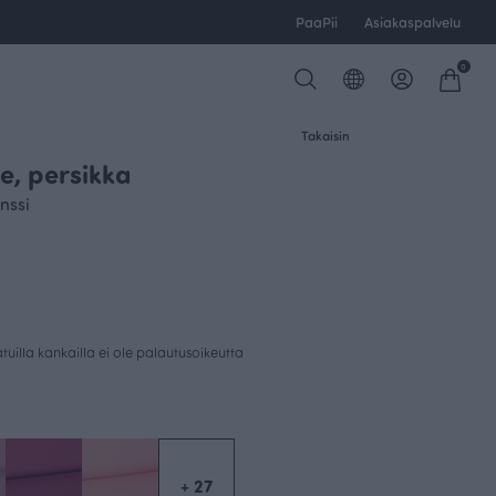
PaaPii
Asiakaspalvelu
0
Takaisin
e, persikka
nssi
uilla kankailla ei ole palautusoikeutta
+ 27