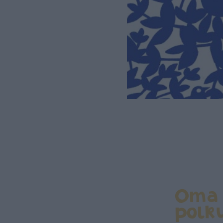
Oma
polk