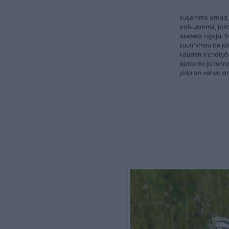
Kuljemme omaa, 
polkuamme, jolla
aseteta rajoja. 
suunnittelu on k
kauden trendejä 
ajatonta ja tunn
jolla on vahva a