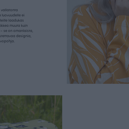
vallatonta
 luovuudelle ei
Meille laadukas
aikkea muuta kuin
– se on omanlaista,
istettavaa designia,
rvopohja.