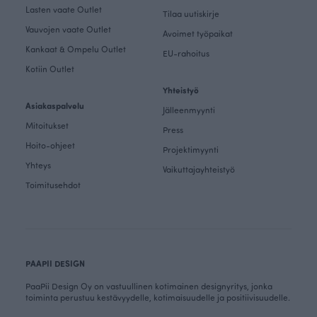
Lasten vaate Outlet
Tilaa uutiskirje
Vauvojen vaate Outlet
Avoimet työpaikat
Kankaat & Ompelu Outlet
EU-rahoitus
Kotiin Outlet
Yhteistyö
Asiakaspalvelu
Jälleenmyynti
Mitoitukset
Press
Hoito-ohjeet
Projektimyynti
Yhteys
Vaikuttajayhteistyö
Toimitusehdot
PAAPII DESIGN
PaaPii Design Oy on vastuullinen kotimainen designyritys, jonka
toiminta perustuu kestävyydelle, kotimaisuudelle ja positiivisuudelle.