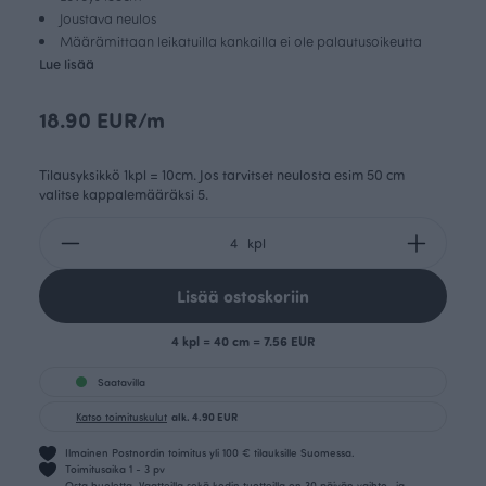
Joustava neulos
Määrämittaan leikatuilla kankailla ei ole palautusoikeutta
Lue lisää
18.90 EUR/m
Tilausyksikkö 1kpl = 10cm. Jos tarvitset neulosta esim 50 cm
valitse kappalemääräksi 5.
kpl
Lisää ostoskoriin
4 kpl = 40 cm = 7.56 EUR
Saatavilla
Katso toimituskulut
alk. 4.90 EUR
Ilmainen Postnordin toimitus yli 100 € tilauksille Suomessa.
Toimitusaika 1 - 3 pv
Osta huoletta. Vaatteilla sekä kodin tuotteilla on 30 päivän vaihto- ja