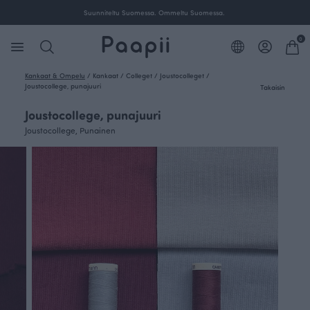
Suunniteltu Suomessa. Ommeltu Suomessa.
0
Kankaat & Ompelu
/
Kankaat
/
Colleget
/
Joustocolleget
/
Joustocollege, punajuuri
Takaisin
Joustocollege, punajuuri
Joustocollege, Punainen