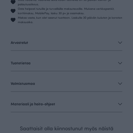
palautusoikeus.
Osta helposti tutuilla ja turvallisilla maksutavoilla. Mukana verkkopankit,
korttimaksu, MobilePay, lasku 30 pv ja osamaksu.
Maksa vasta, kun olet saanut tuotteen. Laskulla 30 päivän kuluton ja koroton
maksuaika.
Arvostelut
Tuotetietoa
Valmistusmaa
Materiaali ja hoito-ohjeet
Saattaisit olla kiinnostunut myös näistä