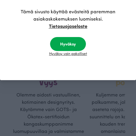
Tämä sivusto käyttää evästeitä paremman
asiakaskokemuksen luomiseksi.
Tietosuojaseloste
Hyväksy
Hyväksy vain pakolliset
Kestä
Oma
vyys
polk
Olemme aidosti vastuullinen,
Kuljemme omaa, v
kotimainen designyritys.
polkuamme, jolla lu
Käytämme vain GOTS- ja
aseteta rajoja. Mei
Ökotex-sertifioidun
suunnittelu on kaikk
kangaskumppanimme
kauden trendejä
luomupuuvillaa ja valmistamme
omanlaista, aja