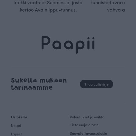
kaikki vaatteet Suomessa, josta
tunnistettavaa desig
kertoo Avainlippu-tunnus.
vahva arvop
Sukella mukaan
Tilaa uutiskirje
tarinaamme
Ostoksille
Palautukset ja vaihto
Tietosuojaseloste
Naiset
Saavutettavuusseloste
Lapset