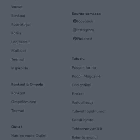
Vauvat
Seuraa somessa
Kankaat
Facebook
Kaavakirjat
Instagram
Kotiin
Pinterest
Lahjakortit
Mallistot
Tutustu
Teemat
Paapiin tarina
Inspiroidu
Paapii Magazine
Kankaat & Ompelu
Designtiimi
Kankaat
Finsket
Ompeleminen
Vastuullisuus
Teemat
Tulevat tapahtumat
Kuosikirjasto
Outlet
Tehtaanmyymälä
Naisten vaate Outlet
Ryhmävierailut