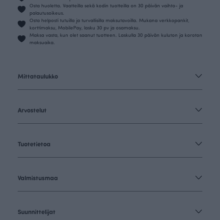
Osta huoletta. Vaatteilla sekä kodin tuotteilla on 30 päivän vaihto- ja
palautusoikeus.
Osta helposti tutuilla ja turvallisilla maksutavoilla. Mukana verkkopankit,
korttimaksu, MobilePay, lasku 30 pv ja osamaksu.
Maksa vasta, kun olet saanut tuotteen. Laskulla 30 päivän kuluton ja koroton
maksuaika.
Mittataulukko
Arvostelut
Tuotetietoa
Valmistusmaa
Suunnittelijat