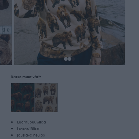
Katso muut värit
Luomupuuvillaa
Leveys 155cm
Joustava neulos