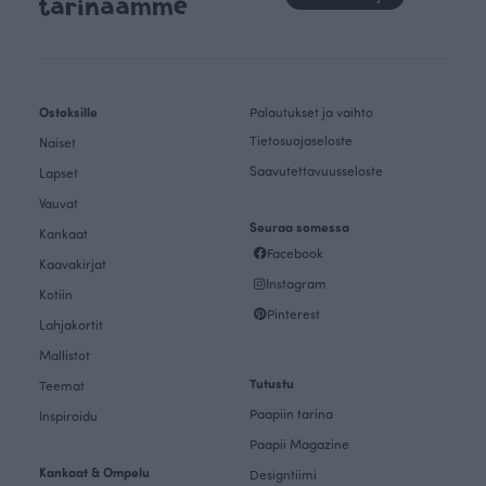
tarinaamme
Ostoksille
Palautukset ja vaihto
Tietosuojaseloste
Naiset
Saavutettavuusseloste
Lapset
Vauvat
Seuraa somessa
Kankaat
Facebook
Kaavakirjat
Instagram
Kotiin
Pinterest
Lahjakortit
Mallistot
Tutustu
Teemat
Paapiin tarina
Inspiroidu
Paapii Magazine
Kankaat & Ompelu
Designtiimi