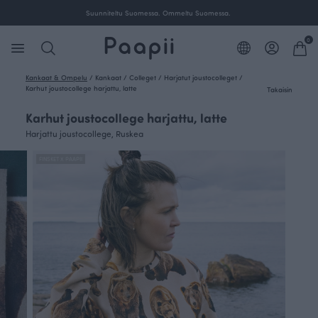
Suunniteltu Suomessa. Ommeltu Suomessa.
0
Kankaat & Ompelu
/
Kankaat
/
Colleget
/
Harjatut joustocolleget
/
Karhut joustocollege harjattu, latte
Takaisin
Karhut joustocollege harjattu, latte
Harjattu joustocollege, Ruskea
FINSKET X PAAPII