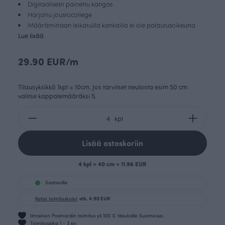
Digitaalisesti painettu kangas
Harjattu joustocollege
Määrämittaan leikatuilla kankailla ei ole palautusoikeutta
Lue lisää
29.90 EUR/m
Tilausyksikkö 1kpl = 10cm. Jos tarvitset neulosta esim 50 cm
valitse kappalemääräksi 5.
kpl
Lisää ostoskoriin
4 kpl = 40 cm = 11.96 EUR
Saatavilla
Katso toimituskulut
alk. 4.90 EUR
Ilmainen Postnordin toimitus yli 100 € tilauksille Suomessa.
Toimitusaika 1 - 3 pv