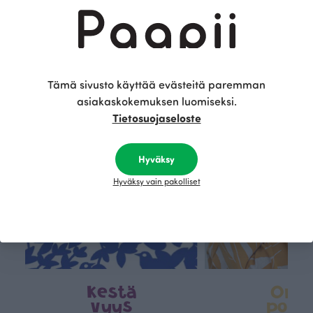
Tämä on Paapii
Tämä sivusto käyttää evästeitä paremman
asiakaskokemuksen luomiseksi.
Tietosuojaseloste
Hyväksy
Hyväksy vain pakolliset
Kestä
Oma
vyys
polk