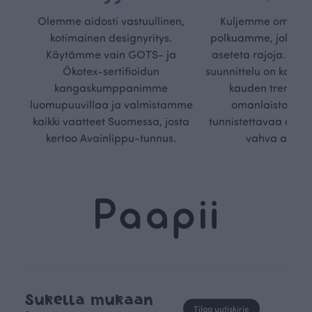
Olemme aidosti vastuullinen,
Kuljemme omaa, v
kotimainen designyritys.
polkuamme, jolla lu
Käytämme vain GOTS- ja
aseteta rajoja. Mei
Ökotex-sertifioidun
suunnittelu on kaikk
kangaskumppanimme
kauden trendejä
luomupuuvillaa ja valmistamme
omanlaista, aja
kaikki vaatteet Suomessa, josta
tunnistettavaa desig
kertoo Avainlippu-tunnus.
vahva arvop
Sukella mukaan
Tilaa uutiskirje