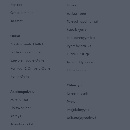
Kankaat
Finsket
Ompeleminen
Vastuullisuus
Teemat
Tulevat tapahtumat
Kuosikirjasto
Outlet
Tehtaanmyymälä
Naisten vaate Outlet
Ryhmävierailut
Lasten vaate Outlet
Tilaa uutiskirje
Vauvojen vaate Outlet
Avoimet työpaikat
Kankaat & Ompelu Outlet
EU-rahoitus
Kotiin Outlet
Yhteistyö
Asiakaspalvelu
Jälleenmyynti
Mitoitukset
Press
Hoito-ohjeet
Projektimyynti
Yhteys
Vaikuttajayhteistyö
Toimitusehdot