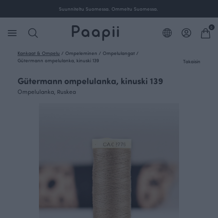
Suunniteltu Suomessa. Ommeltu Suomessa.
0
Kankaat & Ompelu
/
Ompeleminen
/
Ompelulangat
/
Gütermann ompelulanka, kinuski 139
Takaisin
Gütermann ompelulanka, kinuski 139
Ompelulanka, Ruskea