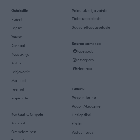
Ostoksille
Palautukset ja vaihto
Tietosuojaseloste
Naiset
Saavutettavuusseloste
Lapset
Vauvat
Seuraa somessa
Kankaat
Facebook
Kaavakirjat
Instagram
Kotiin
Pinterest
Lahjakortit
Mallistot
Tutustu
Teemat
Paapiin tarina
Inspiroidu
Paapii Magazine
Kankaat & Ompelu
Designtiimi
Kankaat
Finsket
Ompeleminen
Vastuullisuus