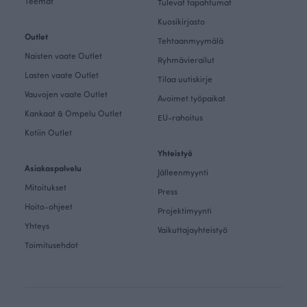
Teemat
Tulevat tapahtumat
Kuosikirjasto
Outlet
Tehtaanmyymälä
Naisten vaate Outlet
Ryhmävierailut
Lasten vaate Outlet
Tilaa uutiskirje
Vauvojen vaate Outlet
Avoimet työpaikat
Kankaat & Ompelu Outlet
EU-rahoitus
Kotiin Outlet
Yhteistyö
Asiakaspalvelu
Jälleenmyynti
Mitoitukset
Press
Hoito-ohjeet
Projektimyynti
Yhteys
Vaikuttajayhteistyö
Toimitusehdot