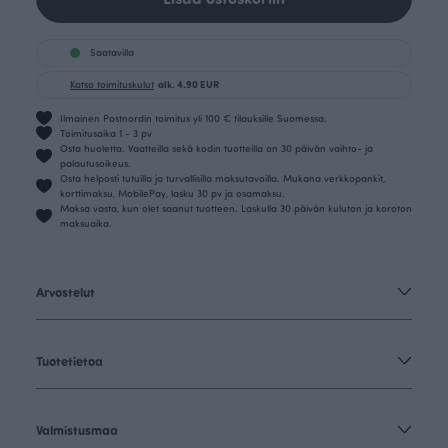
Saatavilla
Katso toimituskulut
alk. 4.90 EUR
Ilmainen Postnordin toimitus yli 100 € tilauksille Suomessa.
Toimitusaika 1 - 3 pv
Osta huoletta. Vaatteilla sekä kodin tuotteilla on 30 päivän vaihto- ja
palautusoikeus.
Osta helposti tutuilla ja turvallisilla maksutavoilla. Mukana verkkopankit,
korttimaksu, MobilePay, lasku 30 pv ja osamaksu.
Maksa vasta, kun olet saanut tuotteen. Laskulla 30 päivän kuluton ja koroton
maksuaika.
Arvostelut
Tuotetietoa
Valmistusmaa