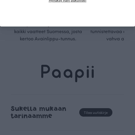
Käytämme vain GOTS- ja
aseteta rajoja. Mei
Ökotex-sertifioidun
suunnittelu on kaikk
kangaskumppanimme
kauden trendejä
luomupuuvillaa ja valmistamme
omanlaista, aja
kaikki vaatteet Suomessa, josta
tunnistettavaa desig
kertoo Avainlippu-tunnus.
vahva arvop
Sukella mukaan
Tilaa uutiskirje
tarinaamme