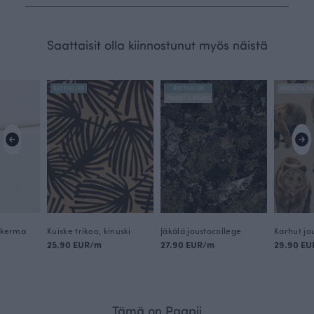
Saattaisit olla kiinnostunut myös näistä
BESTSELLER
BESTSELLER
FINSKET X PA
FINSKET X PAAPII
, kerma
Kuiske trikoo, kinuski
Jäkälä joustocollege
25.90 EUR/m
27.90 EUR/m
29.90 E
Tämä on Paapii