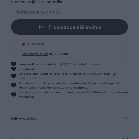
tuotetta on jälleen saatavilla.
Tilaa saapumisilmoitus
Ei saatavilla
Katso toimituskulut
alk. 4.90 EUR
Ilmainen Postnordin toimitus yli 100 € tilauksille Suomessa.
Ei saatavilla
Osta huoletta. Vaatteilla sekä kodin tuotteilla on 30 päivän vaihto- ja
palautusoikeus.
Osta helposti tutuilla ja turvallisilla maksutavoilla. Mukana verkkopankit,
korttimaksu, MobilePay, lasku 30 pv ja osamaksu.
Maksa vasta, kun olet saanut tuotteen. Laskulla 30 päivän kuluton ja koroton
maksuaika.
Mittataulukko