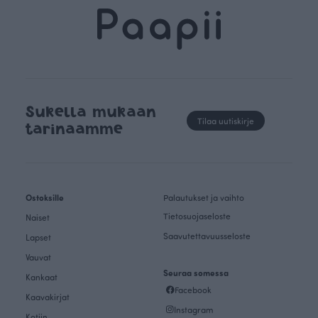
Sukella mukaan
Tilaa uutiskirje
tarinaamme
Ostoksille
Palautukset ja vaihto
Tietosuojaseloste
Naiset
Saavutettavuusseloste
Lapset
Vauvat
Seuraa somessa
Kankaat
Facebook
Kaavakirjat
Instagram
Kotiin