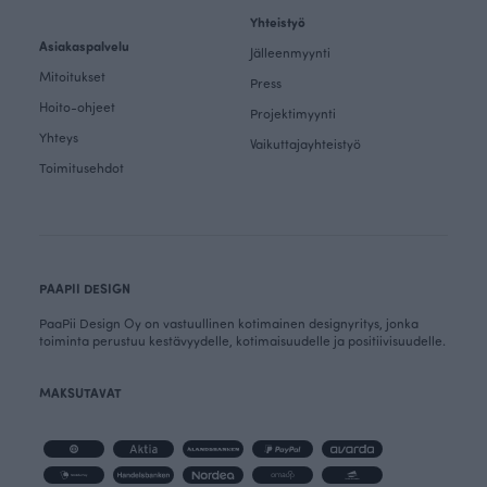
Yhteistyö
Asiakaspalvelu
Jälleenmyynti
Mitoitukset
Press
Hoito-ohjeet
Projektimyynti
Yhteys
Vaikuttajayhteistyö
Toimitusehdot
PAAPII DESIGN
PaaPii Design Oy on vastuullinen kotimainen designyritys, jonka
toiminta perustuu kestävyydelle, kotimaisuudelle ja positiivisuudelle.
MAKSUTAVAT