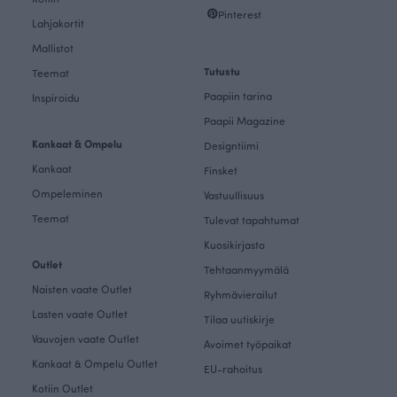
Pinterest
Lahjakortit
Mallistot
Tutustu
Teemat
Paapiin tarina
Inspiroidu
Paapii Magazine
Kankaat & Ompelu
Designtiimi
Kankaat
Finsket
Ompeleminen
Vastuullisuus
Teemat
Tulevat tapahtumat
Kuosikirjasto
Outlet
Tehtaanmyymälä
Naisten vaate Outlet
Ryhmävierailut
Lasten vaate Outlet
Tilaa uutiskirje
Vauvojen vaate Outlet
Avoimet työpaikat
Kankaat & Ompelu Outlet
EU-rahoitus
Kotiin Outlet