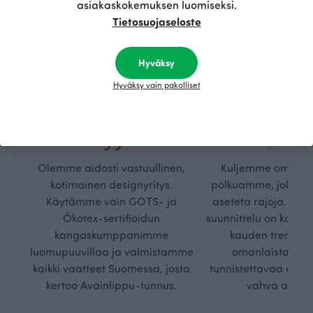
asiakaskokemuksen luomiseksi.
Tietosuojaseloste
Hyväksy
Hyväksy vain pakolliset
Kestä
Oma
vyys
polk
Olemme aidosti vastuullinen,
Kuljemme omaa, v
kotimainen designyritys.
polkuamme, jolla lu
Käytämme vain GOTS- ja
aseteta rajoja. Mei
Ökotex-sertifioidun
suunnittelu on kaikk
kangaskumppanimme
kauden trendejä
luomupuuvillaa ja valmistamme
omanlaista, aja
kaikki vaatteet Suomessa, josta
tunnistettavaa desig
kertoo Avainlippu-tunnus.
vahva arvop