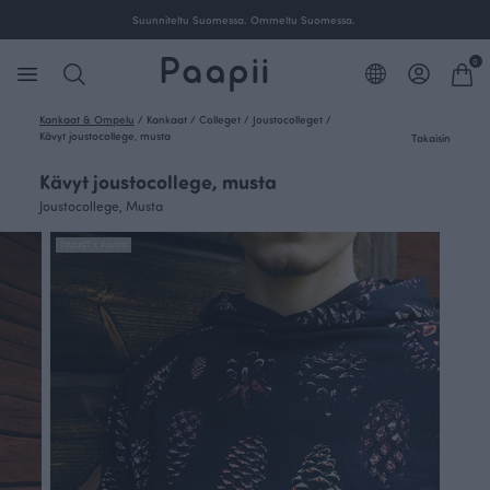
Ilmainen toimitus yli 100 € tilauksille Suomessa.
0
Kankaat & Ompelu
/
Kankaat
/
Colleget
/
Joustocolleget
/
Kävyt joustocollege, musta
Takaisin
Kävyt joustocollege, musta
Joustocollege, Musta
FINSKET X PAAPII