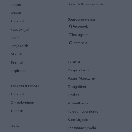
Saavutettavuusseloste
Lapset
Vauvat
Seuraa somessa
Kankaat
Facebook
Kaavakirjat
Instagram
Kotiin
Pinterest
Lahjakortit
Mallistot
Tutustu
Teemat
Paapiin tarina
Inspiroidu
Paapii Magazine
Kankaat & Ompelu
Designtiimi
Kankaat
Finsket
Ompeleminen
Vastuullisuus
Teemat
Tulevat tapahtumat
Kuosikirjasto
Outlet
Tehtaanmyymälä