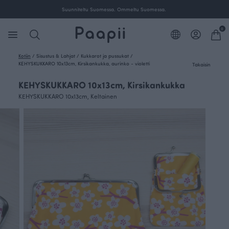
Suunniteltu Suomessa. Ommeltu Suomessa.
0
Kotiin
/
Sisustus & Lahjat
/
Kukkarot ja pussukat
/
KEHYSKUKKARO 10x13cm, Kirsikankukka, aurinko - violetti
Takaisin
KEHYSKUKKARO 10x13cm, Kirsikankukka
KEHYSKUKKARO 10x13cm, Keltainen