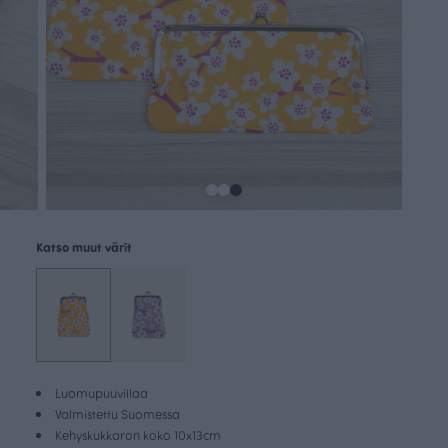
Katso muut värit
Luomupuuvillaa
Valmistettu Suomessa
Kehyskukkaron koko 10x13cm