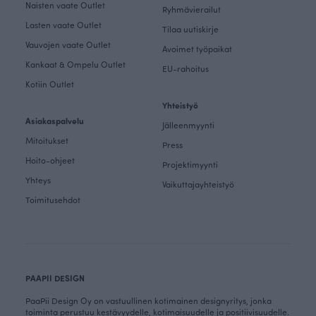
Naisten vaate Outlet
Ryhmävierailut
Lasten vaate Outlet
Tilaa uutiskirje
Vauvojen vaate Outlet
Avoimet työpaikat
Kankaat & Ompelu Outlet
EU-rahoitus
Kotiin Outlet
Yhteistyö
Asiakaspalvelu
Jälleenmyynti
Mitoitukset
Press
Hoito-ohjeet
Projektimyynti
Yhteys
Vaikuttajayhteistyö
Toimitusehdot
PAAPII DESIGN
PaaPii Design Oy on vastuullinen kotimainen designyritys, jonka
toiminta perustuu kestävyydelle, kotimaisuudelle ja positiivisuudelle.