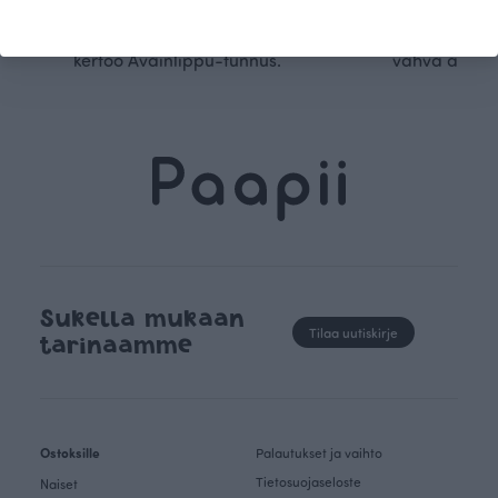
luomupuuvillaa ja valmistamme
omanlaista, aja
kaikki vaatteet Suomessa, josta
tunnistettavaa desig
kertoo Avainlippu-tunnus.
vahva arvop
Sukella mukaan
Tilaa uutiskirje
tarinaamme
Ostoksille
Palautukset ja vaihto
Tietosuojaseloste
Naiset