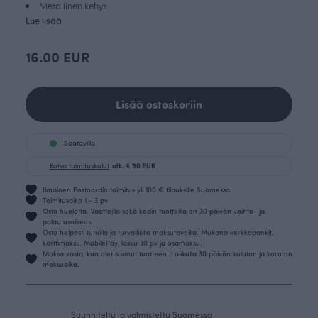
Metallinen kehys
Lue lisää
16.00 EUR
Lisää ostoskoriin
Saatavilla
Katso toimituskulut
alk. 4.90 EUR
Ilmainen Postnordin toimitus yli 100 € tilauksille Suomessa.
Toimitusaika 1 - 3 pv
Osta huoletta. Vaatteilla sekä kodin tuotteilla on 30 päivän vaihto- ja
palautusoikeus.
Osta helposti tutuilla ja turvallisilla maksutavoilla. Mukana verkkopankit,
korttimaksu, MobilePay, lasku 30 pv ja osamaksu.
Maksa vasta, kun olet saanut tuotteen. Laskulla 30 päivän kuluton ja koroton
maksuaika.
Suunniteltu ja valmistettu Suomessa