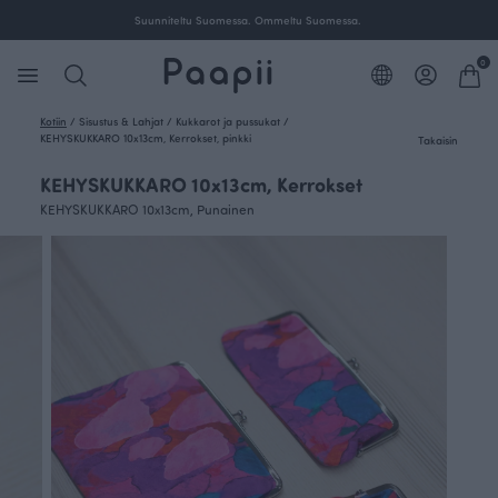
Suunniteltu Suomessa. Ommeltu Suomessa.
0
Kotiin
/
Sisustus & Lahjat
/
Kukkarot ja pussukat
/
KEHYSKUKKARO 10x13cm, Kerrokset, pinkki
Takaisin
KEHYSKUKKARO 10x13cm, Kerrokset
KEHYSKUKKARO 10x13cm, Punainen