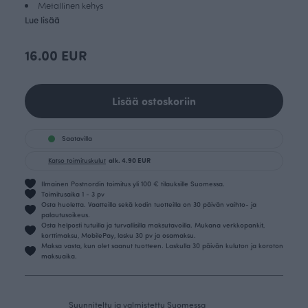
Metallinen kehys
Lue lisää
16.00 EUR
Lisää ostoskoriin
Saatavilla
Katso toimituskulut
alk. 4.90 EUR
Ilmainen Postnordin toimitus yli 100 € tilauksille Suomessa.
Toimitusaika 1 - 3 pv
Osta huoletta. Vaatteilla sekä kodin tuotteilla on 30 päivän vaihto- ja
palautusoikeus.
Osta helposti tutuilla ja turvallisilla maksutavoilla. Mukana verkkopankit,
korttimaksu, MobilePay, lasku 30 pv ja osamaksu.
Maksa vasta, kun olet saanut tuotteen. Laskulla 30 päivän kuluton ja koroton
maksuaika.
Suunniteltu ja valmistettu Suomessa