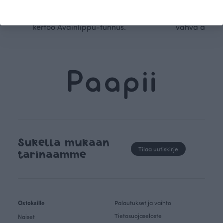
luomupuuvillaa ja valmistamme
omanlaista, aja
kaikki vaatteet Suomessa, josta
tunnistettavaa desig
kertoo Avainlippu-tunnus.
vahva arvop
Sukella mukaan
Tilaa uutiskirje
tarinaamme
Ostoksille
Palautukset ja vaihto
Tietosuojaseloste
Naiset