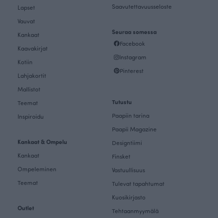
Saavutettavuusseloste
Lapset
Vauvat
Seuraa somessa
Kankaat
Facebook
Kaavakirjat
Instagram
Kotiin
Pinterest
Lahjakortit
Mallistot
Tutustu
Teemat
Paapiin tarina
Inspiroidu
Paapii Magazine
Kankaat & Ompelu
Designtiimi
Kankaat
Finsket
Ompeleminen
Vastuullisuus
Teemat
Tulevat tapahtumat
Kuosikirjasto
Outlet
Tehtaanmyymälä