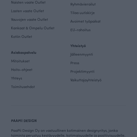
Naisten vaate Outlet
Ryhmävierailut
Lasten vaate Outlet
Tilaa uutiskirje
Vauvojen vaate Outlet
Avoimet työpaikat
Kankaat & Ompelu Outlet
EU-rahoitus
Kotiin Outlet
Yhteistyö
Asiakaspalvelu
Jälleenmyynti
Mitoitukset
Press
Hoito-ohjeet
Projektimyynti
Yhteys
Vaikuttajayhteistyö
Toimitusehdot
PAAPII DESIGN
PaaPii Design Oy on vastuullinen kotimainen designyritys, jonka
toiminta perustuu kestävyydelle, kotimaisuudelle ja positiivisuudelle.