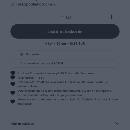
valitse kappalemääräksi 5.
kpl
Lisää ostoskoriin
4 kpl = 40 cm = 10.36 EUR
Saatavilla
Katso toimituskulut
alk. 4.90 EUR
Ilmainen Postnordin toimitus yli 100 € tilauksille Suomessa.
Toimitusaika 1 - 3 pv
Osta huoletta. Vaatteilla sekä kodin tuotteilla on 30 päivän vaihto- ja
palautusoikeus.
Osta helposti tutuilla ja turvallisilla maksutavoilla. Mukana verkkopankit,
korttimaksu, MobilePay, lasku 30 pv ja osamaksu.
Maksa vasta, kun olet saanut tuotteen. Laskulla 30 päivän kuluton ja koroton
maksuaika.
Mittataulukko