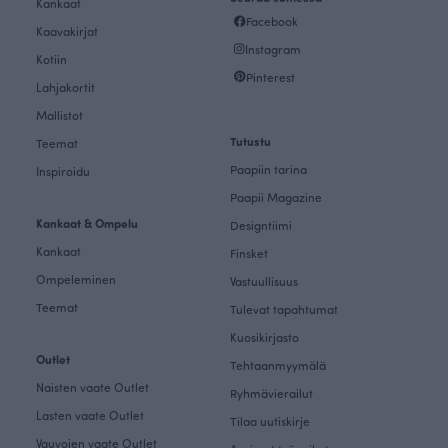
Kankaat
Facebook
Kaavakirjat
Instagram
Kotiin
Pinterest
Lahjakortit
Mallistot
Tutustu
Teemat
Paapiin tarina
Inspiroidu
Paapii Magazine
Kankaat & Ompelu
Designtiimi
Kankaat
Finsket
Ompeleminen
Vastuullisuus
Teemat
Tulevat tapahtumat
Kuosikirjasto
Outlet
Tehtaanmyymälä
Naisten vaate Outlet
Ryhmävierailut
Lasten vaate Outlet
Tilaa uutiskirje
Vauvojen vaate Outlet