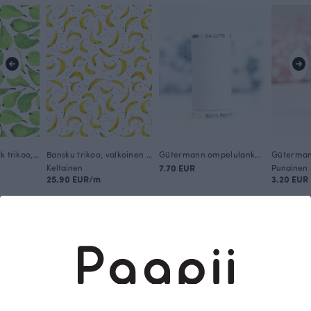
Päärynä interlock trikoo, vihreä
Bansku trikoo, valkoinen - aurinko
Gütermann ompelulanka, VALKOINEN 800
Keltainen
7.70 EUR
Punainen
25.90 EUR/m
3.20 EUR
Tämä on Paapii