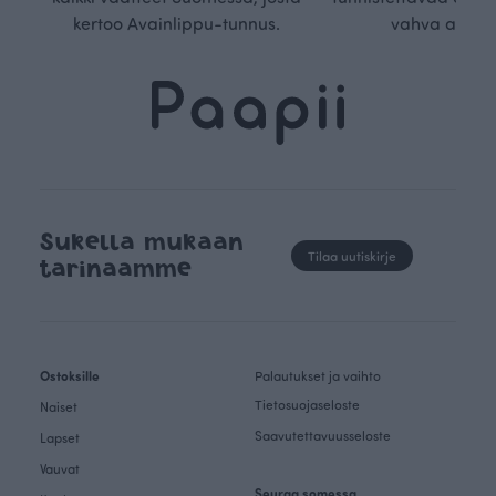
kertoo Avainlippu-tunnus.
vahva arvop
Sukella mukaan
Tilaa uutiskirje
tarinaamme
Ostoksille
Palautukset ja vaihto
Tietosuojaseloste
Naiset
Saavutettavuusseloste
Lapset
Vauvat
Seuraa somessa