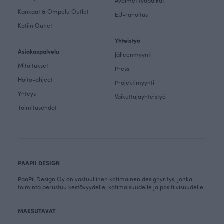
Avoimet työpaikat
Kankaat & Ompelu Outlet
EU-rahoitus
Kotiin Outlet
Yhteistyö
Asiakaspalvelu
Jälleenmyynti
Mitoitukset
Press
Hoito-ohjeet
Projektimyynti
Yhteys
Vaikuttajayhteistyö
Toimitusehdot
PAAPII DESIGN
PaaPii Design Oy on vastuullinen kotimainen designyritys, jonka
toiminta perustuu kestävyydelle, kotimaisuudelle ja positiivisuudelle.
MAKSUTAVAT