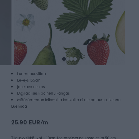
Luomupuuvillaa
Leveys 155cm
Joustava neulos
Digitaalisesti painettu kangas
Määrämittaan leikatuilla kankailla ei ole palautusoikeutta
Lue lisää
25.90 EUR/m
Tilausyksikkö 1kpl = 10cm. Jos tarvitset neulosta esim 50 cm