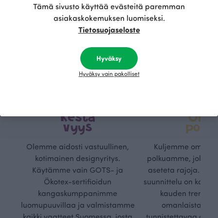
Tämä sivusto käyttää evästeitä paremman
asiakaskokemuksen luomiseksi.
Tietosuojaseloste
Hyväksy
Hyväksy vain pakolliset
Kestä
Oma
vyys
polk
Olemme aidosti vastuullinen,
Kuljemme omaa, v
kotimainen designyritys.
polkuamme, jolla lu
Käytämme vain GOTS- ja
aseteta rajoja. Mei
Ökotex-sertifioidun
suunnittelu on kaikk
kangaskumppanimme
kauden trendejä
luomupuuvillaa ja valmistamme
omanlaista, aja
kaikki vaatteet Suomessa, josta
tunnistettavaa desig