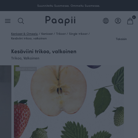
Ilmainen toimitus yli 100 € tilauksille Suomessa.
0
Kankaat & Ompelu
/
Kankaat
/
Trikoot
/
Single trikoot
/
Kesäviini trikoo, valkoinen
Takaisin
Kesäviini trikoo, valkoinen
Trikoo, Valkoinen
FINSKET X PAAPII