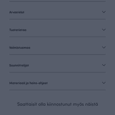
Arvostelut
Tuotetietoa
Valmistusmaa
Suunnittelijat
Materiaali ja hoito-ohjeet
Saattaisit olla kiinnostunut myös näistä