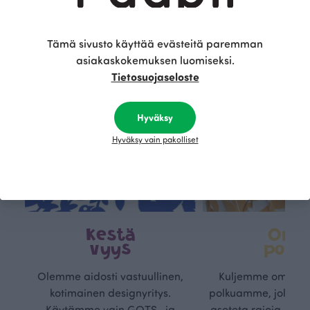
Tämä sivusto käyttää evästeitä paremman
asiakaskokemuksen luomiseksi.
Tietosuojaseloste
Hyväksy
Hyväksy vain pakolliset
Kestä
Oma
vyys
polk
Olemme aidosti vastuullinen,
Kuljemme omaa, v
kotimainen designyritys.
polkuamme, jolla lu
Käytämme vain GOTS- ja
aseteta rajoja. Mei