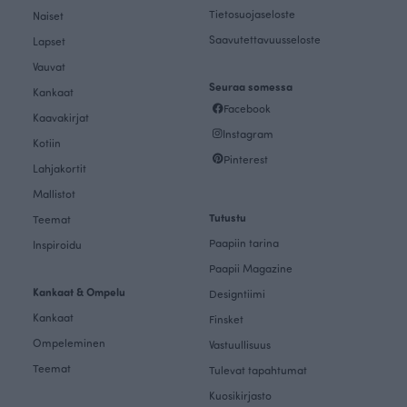
Tietosuojaseloste
Naiset
Saavutettavuusseloste
Lapset
Vauvat
Seuraa somessa
Kankaat
Facebook
Kaavakirjat
Instagram
Kotiin
Pinterest
Lahjakortit
Mallistot
Tutustu
Teemat
Paapiin tarina
Inspiroidu
Paapii Magazine
Kankaat & Ompelu
Designtiimi
Kankaat
Finsket
Ompeleminen
Vastuullisuus
Teemat
Tulevat tapahtumat
Kuosikirjasto