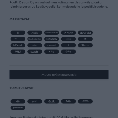
PaaPii Design Oy on vastuullinen kotimainen designyritys, jonka
toiminta perustuu kestävyydelle, kotimaisuudelle ja positiivisuudelle.
MAKSUTAVAT
Muuta evästeasetuksia
TOIMITUSTAVAT
Ilmainen Postnordin toimitus yli 100 € tilauksille Suomessa.