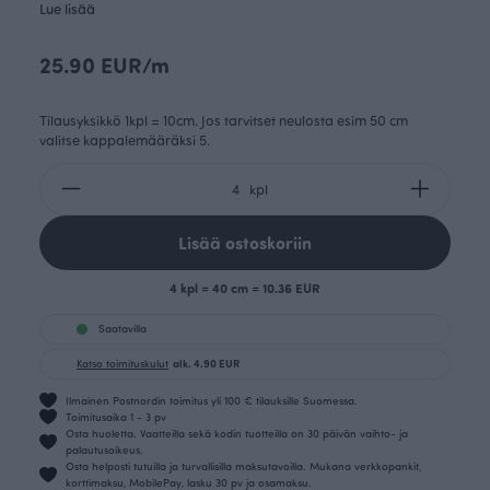
Lue lisää
25.90 EUR/m
Tilausyksikkö 1kpl = 10cm. Jos tarvitset neulosta esim 50 cm
valitse kappalemääräksi 5.
kpl
Lisää ostoskoriin
4 kpl = 40 cm = 10.36 EUR
Saatavilla
Katso toimituskulut
alk. 4.90 EUR
Ilmainen Postnordin toimitus yli 100 € tilauksille Suomessa.
Toimitusaika 1 - 3 pv
Osta huoletta. Vaatteilla sekä kodin tuotteilla on 30 päivän vaihto- ja
palautusoikeus.
Osta helposti tutuilla ja turvallisilla maksutavoilla. Mukana verkkopankit,
korttimaksu, MobilePay, lasku 30 pv ja osamaksu.