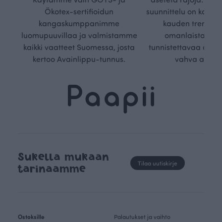
Ökotex-sertifioidun
suunnittelu on kaikk
kangaskumppanimme
kauden trendejä
luomupuuvillaa ja valmistamme
omanlaista, aja
kaikki vaatteet Suomessa, josta
tunnistettavaa desig
kertoo Avainlippu-tunnus.
vahva arvop
Sukella mukaan
Tilaa uutiskirje
tarinaamme
Ostoksille
Palautukset ja vaihto