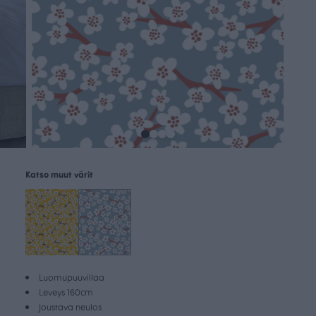
Katso muut värit
Luomupuuvillaa
Leveys 160cm
Joustava neulos