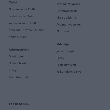
Outlet
Tehtaanmyymälä
Naisten vaate Outlet
Ryhmävierailut
Lasten vaate Outlet
Tilaa uutiskirje
Vauvojen vaate Outlet
Avoimet työpaikat
Kankaat & Ompelu Outlet
EU-rahoitus
Kotiin Outlet
Yhteistyö
Asiakaspalvelu
Jälleenmyynti
Mitoitukset
Press
Hoito-ohjeet
Projektimyynti
Yhteys
Vaikuttajayhteistyö
Toimitusehdot
PAAPII DESIGN