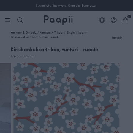
ille Suomessa.
Suunniteltu Suomessa. Ommeltu Suom
0
Kankaat & Ompelu
/
Kankaat
/
Trikoot
/
Single trikoot
/
Kirsikankukka trikoo, tunturi - ruoste
Takaisin
Kirsikankukka trikoo, tunturi - ruoste
Trikoo, Sininen