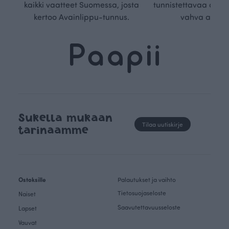
kaikki vaatteet Suomessa, josta
tunnistettavaa desig
kertoo Avainlippu-tunnus.
vahva arvop
Sukella mukaan
Tilaa uutiskirje
tarinaamme
Ostoksille
Palautukset ja vaihto
Tietosuojaseloste
Naiset
Saavutettavuusseloste
Lapset
Vauvat