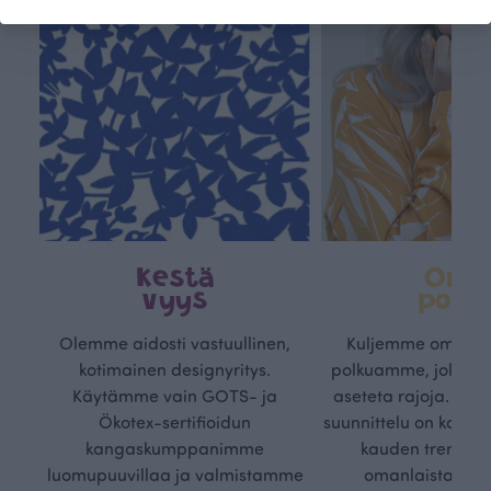
Kestä
Oma
vyys
polk
Olemme aidosti vastuullinen,
Kuljemme omaa, v
kotimainen designyritys.
polkuamme, jolla lu
Käytämme vain GOTS- ja
aseteta rajoja. Mei
Ökotex-sertifioidun
suunnittelu on kaikk
kangaskumppanimme
kauden trendejä
luomupuuvillaa ja valmistamme
omanlaista, aja