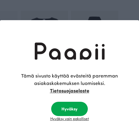
Tämä sivusto käyttää evästeitä paremman
Satakieli
USVA paita, musta
SAAGA housut, musta
asiakaskokemuksen luomiseksi.
85.00 EUR
115.00 EUR
Tietosuojaseloste
Tämä on Paapii
Hyväksy
Hyväksy vain pakolliset