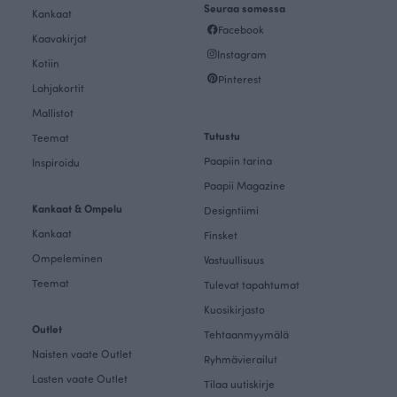
Seuraa somessa
Kankaat
Facebook
Kaavakirjat
Instagram
Kotiin
Pinterest
Lahjakortit
Mallistot
Tutustu
Teemat
Paapiin tarina
Inspiroidu
Paapii Magazine
Kankaat & Ompelu
Designtiimi
Kankaat
Finsket
Ompeleminen
Vastuullisuus
Teemat
Tulevat tapahtumat
Kuosikirjasto
Outlet
Tehtaanmyymälä
Naisten vaate Outlet
Ryhmävierailut
Lasten vaate Outlet
Tilaa uutiskirje