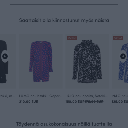
Saattaisit olla kiinnostunut myös näistä
OUTLET
OUTLET
SYLI merinovillatakki, musta
LUMO neuletakki, Gepardi dots
PALO neulepaita, Satakieli
210.00 EUR
150.00 EUR
175.00 EUR
125.00 E
Täydennä asukokonaisuus näillä tuotteilla