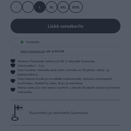
S
M
L
XL
XXL
XXXL
Lisää ostoskoriin
Saatavilla
Katso toimituskulut
alk. 0.00 EUR
Ilmainen Postnordin toimitus yli 100 € tilauksille Suomessa.
Toimitusaika 1 - 3 pv
Osta huoletta. Vaatteilla sekä kodin tuotteilla on 30 päivän vaihto- ja
palautusoikeus.
Osta helposti tutuilla ja turvallisilla maksutavoilla. Mukana verkkopankit,
korttimaksu, MobilePay, lasku 30 pv ja osamaksu.
Maksa vasta, kun olet saanut tuotteen. Laskulla 30 päivän kuluton ja koroton
maksuaika.
Suunniteltu ja valmistettu Suomessa.