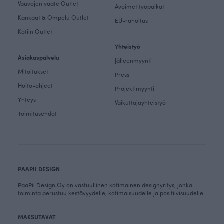
Vauvojen vaate Outlet
Avoimet työpaikat
Kankaat & Ompelu Outlet
EU-rahoitus
Kotiin Outlet
Yhteistyö
Asiakaspalvelu
Jälleenmyynti
Mitoitukset
Press
Hoito-ohjeet
Projektimyynti
Yhteys
Vaikuttajayhteistyö
Toimitusehdot
PAAPII DESIGN
PaaPii Design Oy on vastuullinen kotimainen designyritys, jonka
toiminta perustuu kestävyydelle, kotimaisuudelle ja positiivisuudelle.
MAKSUTAVAT