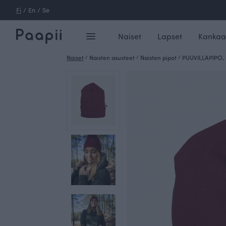
Fi
/
En
/
Se
Naiset
Lapset
Kankaa
Naiset
/
Naisten asusteet
/
Naisten pipot
/
PUUVILLAPIPO, 