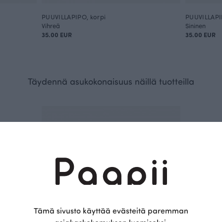
PUUVILLAPIPO, korpi
PUUVILLAPIP
Vihreä
Sininen
35.00 EUR
35.00 EUR
Täydennä asukokonaisuus näillä tuotteilla
Tämä sivusto käyttää evästeitä paremman