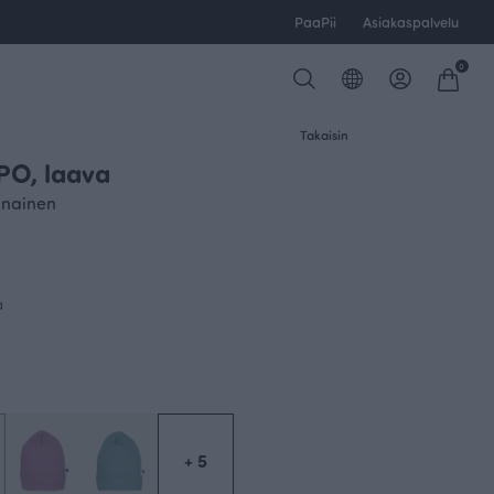
PaaPii
Asiakaspalvelu
0
Takaisin
PO, laava
unainen
a
+ 5