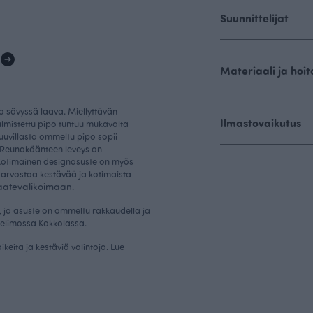
Suunnittelijat
1
Materiaali ja hoit
o sävyssä laava. Miellyttävän
Ilmastovaikutus
almistettu pipo tuntuu mukavalta
puuvillasta ommeltu pipo sopii
ä. Reunakäänteen leveys on
 Kotimainen designasuste on myös
a arvostaa kestävää ja kotimaista
aatevalikoimaan
.
, ja asuste on ommeltu rakkaudella ja
elimossa Kokkolassa.
oikeita ja kestäviä valintoja. Lue