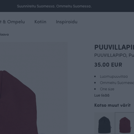
Ilmainen toimitus yli 100 € tilauksille Suomessa.
t & Ompelu
Kotiin
Inspiroidu
laava
PUUVILLAPI
PUUVILLAPIPO, P
35.00 EUR
Luomupuuvillaa
Ommeltu Suomess
One size
Lue lisää
Katso muut värit