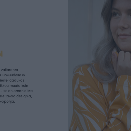
u
vallatonta
 luovuudelle ei
Meille laadukas
aikkea muuta kuin
– se on omanlaista,
istettavaa designia,
rvopohja.