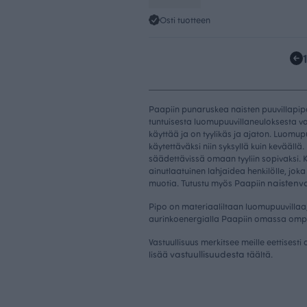
Osti tuotteen
Paapiin punaruskea naisten puuvillapip
tuntuisesta luomupuuvillaneuloksesta v
käyttää ja on tyylikäs ja ajaton. Luomu
käytettäväksi niin syksyllä kuin kevääll
säädettävissä omaan tyyliin sopivaksi.
ainutlaatuinen lahjaidea henkilölle, jok
naistenv
muotia. Tutustu myös Paapiin
Pipo on materiaaliltaan luomupuuvillaa
aurinkoenergialla Paapiin omassa omp
Vastuullisuus merkitsee meille eettisesti 
vastuullisuudesta
lisää
täältä.