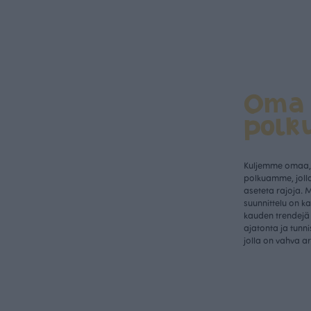
Oma
polk
Kuljemme omaa, 
polkuamme, jolla
aseteta rajoja. 
suunnittelu on k
kauden trendejä 
ajatonta ja tunn
jolla on vahva a