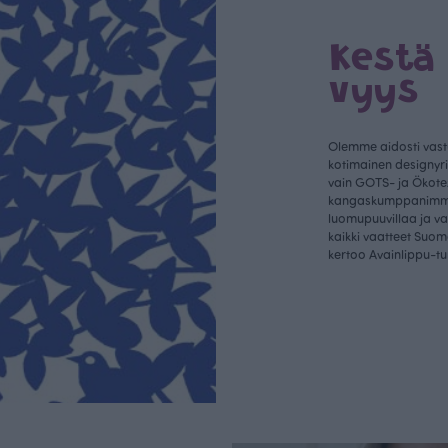
Kestä
vyys
Olemme aidosti vastu
kotimainen designyr
vain GOTS- ja Ökotex
kangaskumppanim
luomupuuvillaa ja 
kaikki vaatteet Suom
kertoo Avainlippu-tu