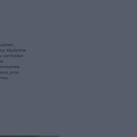
ullinen,
itys. Käytämme
-sertifioidun
me
valmistamme
essa, josta
nnus.