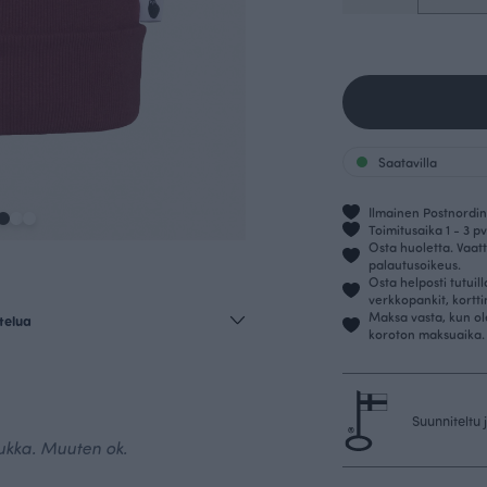
Saatavilla
Ilmainen Postnordin 
Toimitusaika 1 - 3 pv
Osta huoletta. Vaatt
palautusoikeus.
Osta helposti tutuil
verkkopankit, kortt
Maksa vasta, kun ol
telua
koroton maksuaika.
Suunniteltu
iukka. Muuten ok.