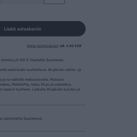
Lisää ostoskoriin
Katso toimituskulut
alk. 4.90 EUR
toimitus yli 100 € tilauksille Suomessa.
eilla sekä kodin tuotteilla on 30 päivän vaihto- ja
la ja turvallisilla maksutavoilla. Mukana
imaksu, MobilePay, lasku 30 pv ja osamaksu.
et saanut tuotteen. Laskulla 30 päivän kuluton ja
 ja valmistettu Suomessa.