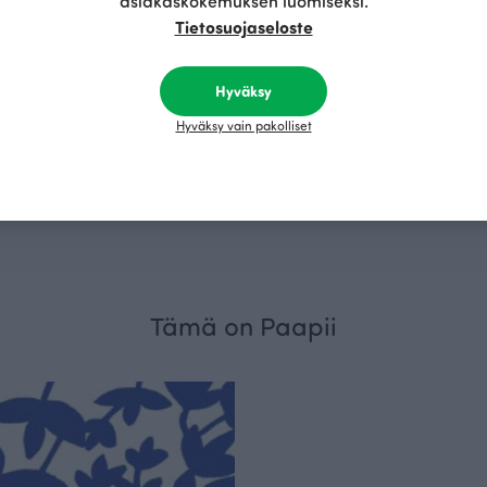
asiakaskokemuksen luomiseksi.
Tietosuojaseloste
Hyväksy
Hyväksy vain pakolliset
PINJA housut, laava
Punainen
120.00 EUR
Tämä on Paapii