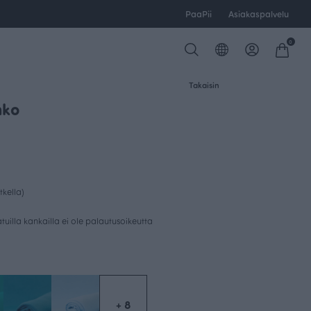
PaaPii
Asiakaspalvelu
0
Takaisin
nko
tkella)
uilla kankailla ei ole palautusoikeutta
+ 8