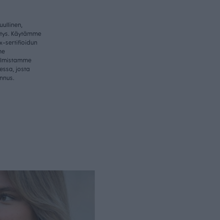
ullinen,
itys. Käytämme
-sertifioidun
me
valmistamme
essa, josta
nnus.