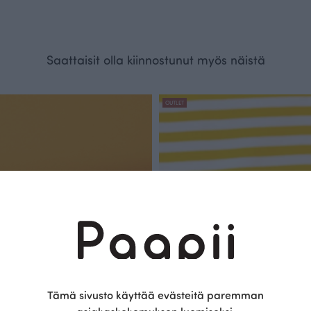
Saattaisit olla kiinnostunut myös näistä
OUTLET
Tämä sivusto käyttää evästeitä paremman