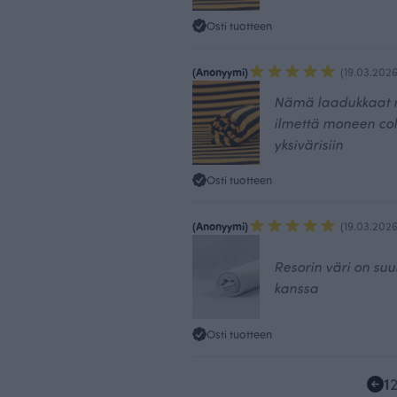
Osti tuotteen
(Anonyymi)
(19.03.2026
Nämä laadukkaat ra
ilmettä moneen coll
yksivärisiin
Osti tuotteen
(Anonyymi)
(19.03.2026
Resorin väri on suu
kanssa
Osti tuotteen
1