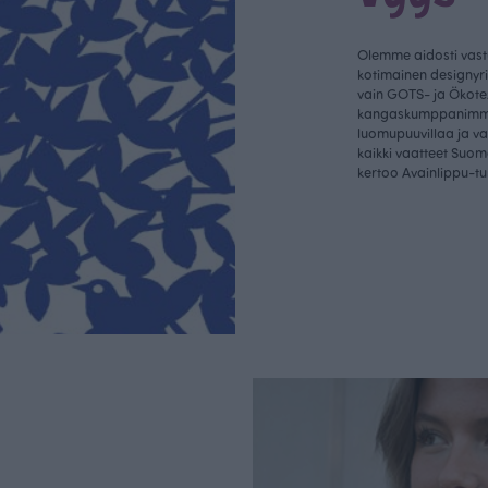
Olemme aidosti vastu
kotimainen designyr
vain GOTS- ja Ökotex
kangaskumppanim
luomupuuvillaa ja 
kaikki vaatteet Suom
kertoo Avainlippu-tu