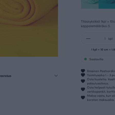
Tilausyksikkö 1kpl = 10
kappalemääräksi 5.
kpl
1 kpl = 10 cm = 1
Saatavilla
Ilmainen Postnordin 
Toimitusaika 1 - 3 pv
vostelua
Osta huoletta. Vaatt
palautusoikeus.
Osta helposti tutuil
verkkopankit, kortt
Maksa vasta, kun ol
koroton maksuaika.