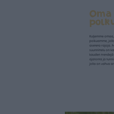
Oma
polk
Kuljemme omaa, 
polkuamme, jolla
aseteta rajoja. 
suunnittelu on k
kauden trendejä 
ajatonta ja tunn
jolla on vahva a