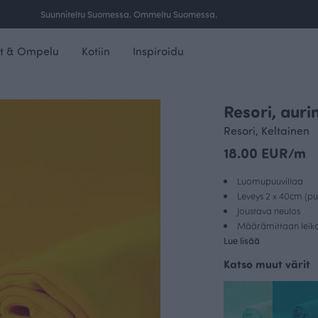
Ilmainen toimitus yli 100 € tilauksille Suomessa.
t & Ompelu
Kotiin
Inspiroidu
Resori, auri
Resori, Keltainen
18.00 EUR/m
Luomupuuvillaa
Leveys 2 x 40cm (pu
Joustava neulos
Määrämittaan leikat
Lue lisää
Katso muut värit