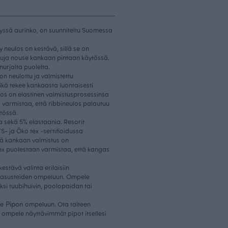
ävyssä aurinko, on suunniteltu Suomessa
y neulos on kestävä, sillä se on
uituja nouse kankaan pintaan käytössä.
urjalta puolelta.
on neulottu ja valmistettu
kä tekee kankaasta luontaisesti
ulos on elastinen valmistusprosessinsa
ä varmistaa, että ribbineulos palautuu
tössä.
a sekä 5% elastaania. Resorit
- ja Öko tex -sertifioidussa
ttä kankaan valmistus on
ex puolestaan varmistaa, että kangas
stävä valinta erilaisiin
a asusteiden ompeluun. Ompele
iksi tuubihuivin, poolopaidan tai
Pipon
je
ompeluun. Ota talteen
ompele näyttävimmät pipot itsellesi