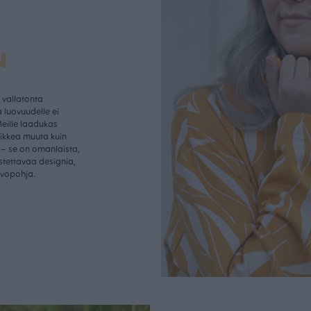
u
vallatonta
 luovuudelle ei
Meille laadukas
aikkea muuta kuin
– se on omanlaista,
istettavaa designia,
rvopohja.