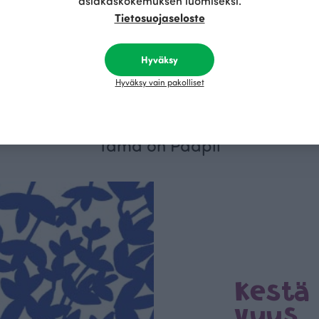
asiakaskokemuksen luomiseksi.
Tietosuojaseloste
lege, aurinko
Resori, aurinko - valkoinen
Hyväksy
R/m
9.00 EUR/m
18.00 EUR/m
Hyväksy vain pakolliset
Tämä on Paapii
Kestä
vyys