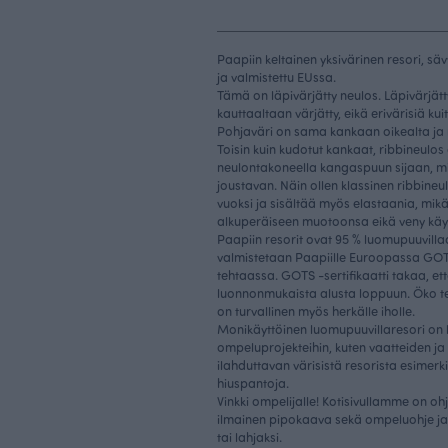
Paapiin keltainen yksivärinen resori, s
ja valmistettu EUssa.
Tämä on läpivärjätty neulos. Läpivärjätt
kauttaaltaan värjätty, eikä erivärisiä k
Pohjaväri on sama kankaan oikealta ja n
Toisin kuin kudotut kankaat, ribbineulos 
neulontakoneella kangaspuun sijaan, mi
joustavan. Näin ollen klassinen ribbine
vuoksi ja sisältää myös elastaania, mik
alkuperäiseen muotoonsa eikä veny käy
Paapiin resorit ovat 95 % luomupuuvilla
valmistetaan Paapiille Euroopassa GOTS
tehtaassa. GOTS -sertifikaatti takaa, e
luonnonmukaista alusta loppuun. Öko t
on turvallinen myös herkälle iholle.
Monikäyttöinen luomupuuvillaresori on ke
ompeluprojekteihin, kuten vaatteiden j
ilahduttavan värisistä resorista esimerk
hiuspantoja.
Vinkki ompelijalle! Kotisivullamme on oh
ilmainen pipokaava sekä ompeluohje ja 
tai lahjaksi.