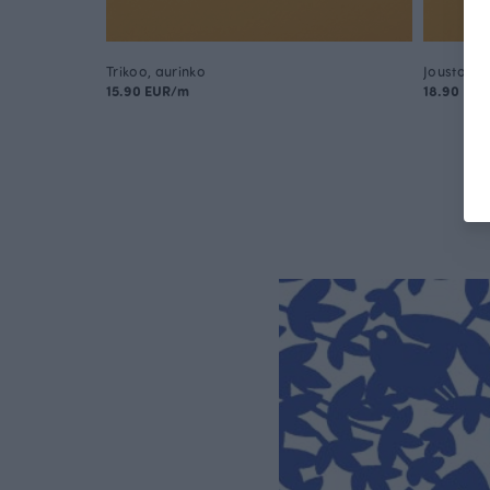
Trikoo, aurinko
Joustocol
15.90 EUR/m
18.90 EU