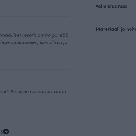
Valmistusmaa
)
Materiaali ja hoit
idalliset resorit antaa pirteää
ege kankaaseen, kuviollisiin ja
)
nniteltu hyvin college kankaan
2
3