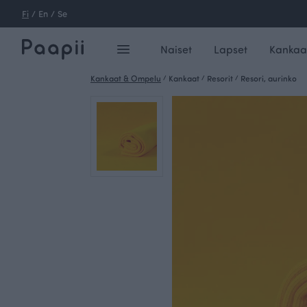
Fi
/
En
/
Se
Naiset
Lapset
Kankaa
Kankaat & Ompelu
/
Kankaat
/
Resorit
/
Resori, aurinko