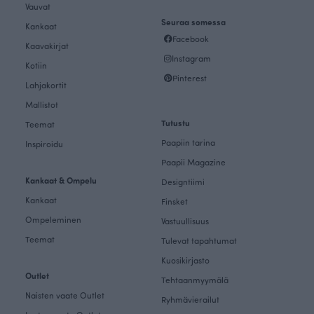
Vauvat
Seuraa somessa
Kankaat
Facebook
Kaavakirjat
Instagram
Kotiin
Pinterest
Lahjakortit
Mallistot
Tutustu
Teemat
Paapiin tarina
Inspiroidu
Paapii Magazine
Kankaat & Ompelu
Designtiimi
Kankaat
Finsket
Ompeleminen
Vastuullisuus
Teemat
Tulevat tapahtumat
Kuosikirjasto
Outlet
Tehtaanmyymälä
Naisten vaate Outlet
Ryhmävierailut