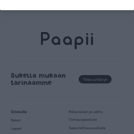
kertoo Avainlippu-tunnus.
vahva arvop
Sukella mukaan
Tilaa uutiskirje
tarinaamme
Ostoksille
Palautukset ja vaihto
Tietosuojaseloste
Naiset
Saavutettavuusseloste
Lapset