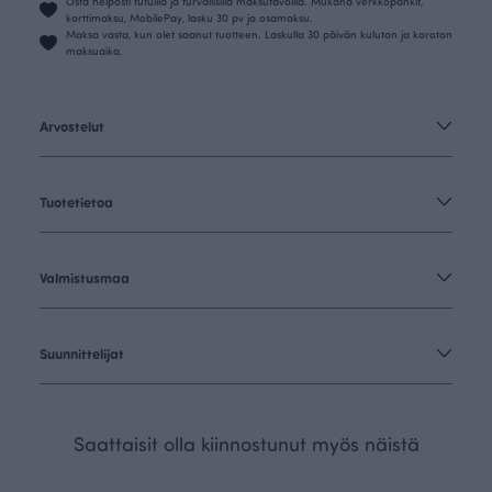
Osta helposti tutuilla ja turvallisilla maksutavoilla. Mukana verkkopankit,
korttimaksu, MobilePay, lasku 30 pv ja osamaksu.
Maksa vasta, kun olet saanut tuotteen. Laskulla 30 päivän kuluton ja koroton
maksuaika.
Arvostelut
Tuotetietoa
Valmistusmaa
Suunnittelijat
Saattaisit olla kiinnostunut myös näistä