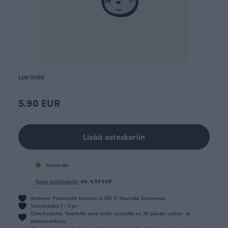
Lue lisää
5.90 EUR
Lisää ostoskoriin
Saatavilla
Katso toimituskulut
alk. 4.90 EUR
Ilmainen Postnordin toimitus yli 100 € tilauksille Suomessa.
Toimitusaika 1 - 3 pv
Osta huoletta. Vaatteilla sekä kodin tuotteilla on 30 päivän vaihto- ja
palautusoikeus.