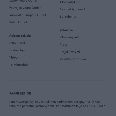
Lasten vaate Outlet
Tilaa uutiskirje
Vauvojen vaate Outlet
Avoimet työpaikat
Kankaat & Ompelu Outlet
EU-rahoitus
Kotiin Outlet
Yhteistyö
Asiakaspalvelu
Jälleenmyynti
Mitoitukset
Press
Hoito-ohjeet
Projektimyynti
Yhteys
Vaikuttajayhteistyö
Toimitusehdot
PAAPII DESIGN
PaaPii Design Oy on vastuullinen kotimainen designyritys, jonka
toiminta perustuu kestävyydelle, kotimaisuudelle ja positiivisuudelle.