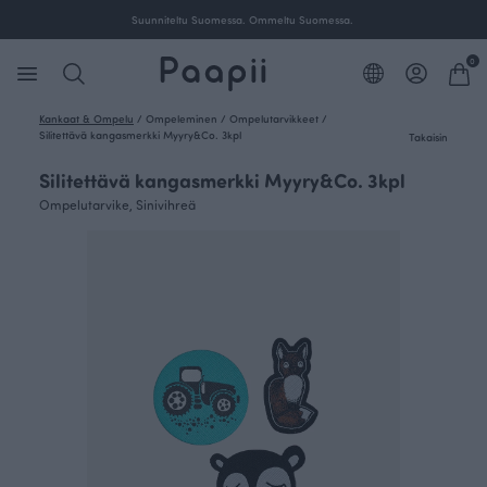
Suunniteltu Suomessa. Ommeltu Suomessa.
0
Kankaat & Ompelu
/
Ompeleminen
/
Ompelutarvikkeet
/
Silitettävä kangasmerkki Myyry&Co. 3kpl
Takaisin
Silitettävä kangasmerkki Myyry&Co. 3kpl
Ompelutarvike, Sinivihreä