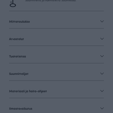
Suunniteltu ja valmistettu Suomessa.
Mittataulukko
Arvostelut
Tuotetietoa
Suunnittelijat
Materiaali ja hoito-ohjeet
Ilmastovaikutus