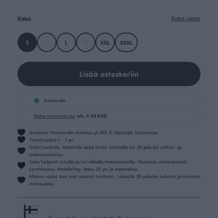
Koko
Koko-opas
S
M
L
XL
XXL
XXXL
Lisää ostoskoriin
Saatavilla
Katso toimituskulut
alk. 4.90 EUR
Ilmainen Postnordin toimitus yli 100 € tilauksille Suomessa.
Toimitusaika 1 - 3 pv
Osta huoletta. Vaatteilla sekä kodin tuotteilla on 30 päivän vaihto- ja
palautusoikeus.
Osta helposti tutuilla ja turvallisilla maksutavoilla. Mukana verkkopankit,
korttimaksu, MobilePay, lasku 30 pv ja osamaksu.
Maksa vasta, kun olet saanut tuotteen. Laskulla 30 päivän kuluton ja koroton
maksuaika.