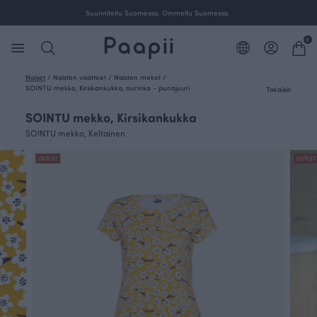
Suunniteltu Suomessa. Ommeltu Suomessa.
0
Naiset
/
Naisten vaatteet
/
Naisten mekot
/
SOINTU mekko, Kirsikankukka, aurinko - punajuuri
Takaisin
SOINTU mekko, Kirsikankukka
SOINTU mekko, Keltainen
OUTLET
OUTLET