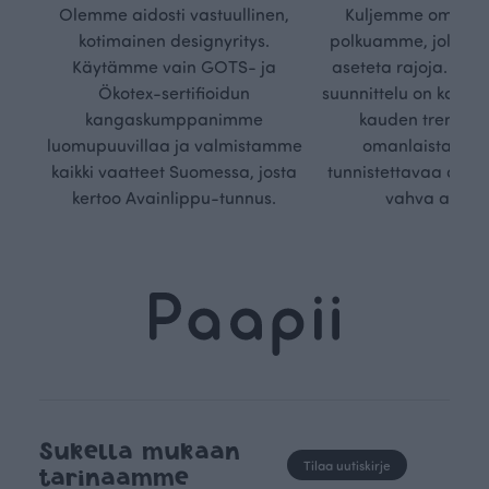
Olemme aidosti vastuullinen,
Kuljemme omaa, v
kotimainen designyritys.
polkuamme, jolla lu
Käytämme vain GOTS- ja
aseteta rajoja. Mei
Ökotex-sertifioidun
suunnittelu on kaikk
kangaskumppanimme
kauden trendejä
luomupuuvillaa ja valmistamme
omanlaista, aja
kaikki vaatteet Suomessa, josta
tunnistettavaa desig
kertoo Avainlippu-tunnus.
vahva arvop
Sukella mukaan
Tilaa uutiskirje
tarinaamme