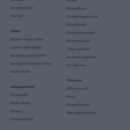
Finsket
Ompeleminen
Vastuullisuus
Teemat
Tulevat tapahtumat
Kuosikirjasto
Outlet
Tehtaanmyymälä
Naisten vaate Outlet
Ryhmävierailut
Lasten vaate Outlet
Tilaa uutiskirje
Vauvojen vaate Outlet
Avoimet työpaikat
Kankaat & Ompelu Outlet
EU-rahoitus
Kotiin Outlet
Yhteistyö
Asiakaspalvelu
Jälleenmyynti
Mitoitukset
Press
Hoito-ohjeet
Projektimyynti
Yhteys
Vaikuttajayhteistyö
Toimitusehdot