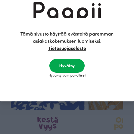
Tämä on Paapii
Tämä sivusto käyttää evästeitä paremman
asiakaskokemuksen luomiseksi.
Tietosuojaseloste
Hyväksy
Hyväksy vain pakolliset
Kestä
Oma
vyys
polk