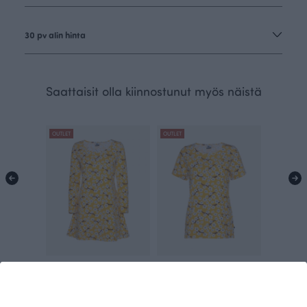
30 pv alin hinta
Saattaisit olla kiinnostunut myös näistä
OUTLET
OUTLET
SUMU tunika, Kirsikankukka
TUULI paita, Kirsikankukka
45.00 EUR
90.00 EUR
40.00 EUR
75.00 EUR