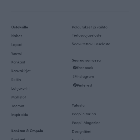
Ostoksille
Palautukset ja vaihto
Tietosuojaseloste
Naiset
Saavutettavuusseloste
Lapset
Vauvat
Seuraa somessa
Kankaat
Facebook
Kaavakirjat
Instagram
Kotiin
Pinterest
Lahjakortit
Mallistot
Tutustu
Teemat
Paapiin tarina
Inspiroidu
Paapii Magazine
Kankaat & Ompelu
Designtiimi
Kankaat