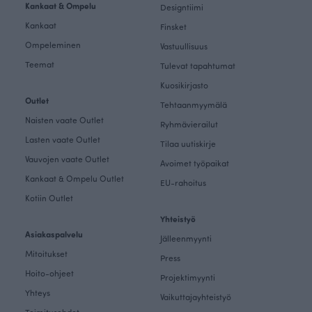
Kankaat & Ompelu
Designtiimi
Kankaat
Finsket
Ompeleminen
Vastuullisuus
Teemat
Tulevat tapahtumat
Kuosikirjasto
Outlet
Tehtaanmyymälä
Naisten vaate Outlet
Ryhmävierailut
Lasten vaate Outlet
Tilaa uutiskirje
Vauvojen vaate Outlet
Avoimet työpaikat
Kankaat & Ompelu Outlet
EU-rahoitus
Kotiin Outlet
Yhteistyö
Asiakaspalvelu
Jälleenmyynti
Mitoitukset
Press
Hoito-ohjeet
Projektimyynti
Yhteys
Vaikuttajayhteistyö