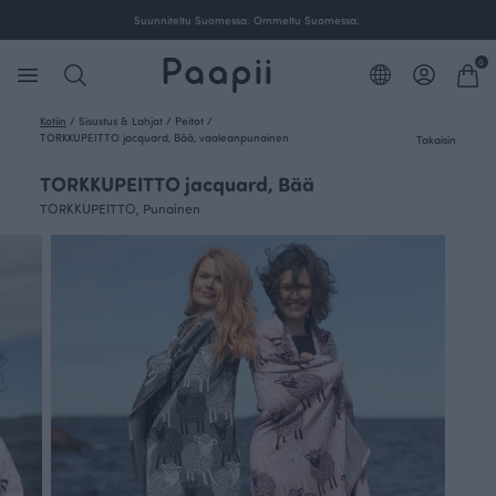
Suunniteltu Suomessa. Ommeltu Suomessa.
0
Kotiin
/
Sisustus & Lahjat
/
Peitot
/
TORKKUPEITTO jacquard, Bää, vaaleanpunainen
Takaisin
TORKKUPEITTO jacquard, Bää
TORKKUPEITTO, Punainen