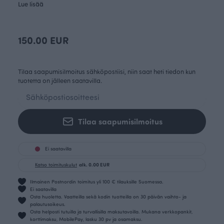
Lue lisää
150.00 EUR
Tilaa saapumisilmoitus sähköpostiisi, niin saat heti tiedon kun
tuotetta on jälleen saatavilla.
Tilaa saapumisilmoitus
Ei saatavilla
Katso toimituskulut
alk. 0.00 EUR
Ilmainen Postnordin toimitus yli 100 € tilauksille Suomessa.
Ei saatavilla
Osta huoletta. Vaatteilla sekä kodin tuotteilla on 30 päivän vaihto- ja
palautusoikeus.
Osta helposti tutuilla ja turvallisilla maksutavoilla. Mukana verkkopankit,
korttimaksu, MobilePay, lasku 30 pv ja osamaksu.